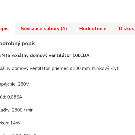
opis
Súvisiace súbory (1)
Hodnotenie
Diskus
odrobný popis
ENTS Axiálny domový ventilátor 100LDA
iálny domový ventilátor; priemer: ø100 mm; hliníkový kryt
pájanie: 230V
úd: 0,085A
áčky: 2300 / min
ýkon: 14W