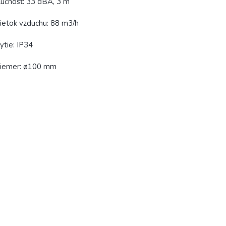
učnosť: 33 dBA, 3 m
ietok vzduchu: 88 m3/h
ytie: IP34
riemer: ø100 mm