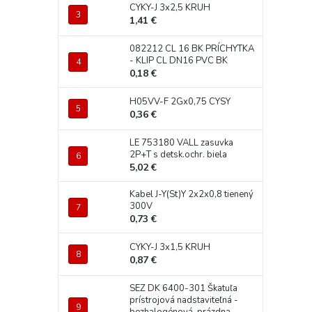
CYKY-J 3x2,5 KRUH
1,41 €
082212 CL 16 BK PRÍCHYTKA
- KLIP CL DN16 PVC BK
0,18 €
H05VV-F 2Gx0,75 CYSY
0,36 €
LE 753180 VALL zasuvka
2P+T s detsk.ochr. biela
5,02 €
Kabel J-Y(St)Y 2x2x0,8 tienený
300V
0,73 €
CYKY-J 3x1,5 KRUH
0,87 €
SEZ DK 6400-301 Škatuľa
prístrojová nadstaviteľná -