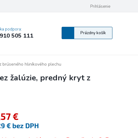
 osobných údajov
Pravidlá Cookies
Vyhlásenie o prístupnosti
Prihlásenie
MA
cka podpora:
Nákupný
Prázdny košík
910 505 111
košík
 z brúseného hliníkového plechu
z žalúzie, predný kryt z
,57 €
29 € bez DPH
tková