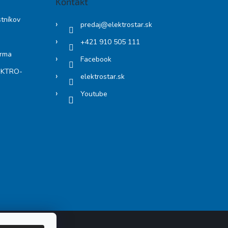
Kontakt
stníkov
predaj
@
elektrostar.sk
+421 910 505 111
arma
Facebook
LEKTRO-
elektrostar.sk
Youtube