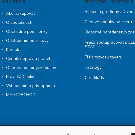
Navigácia
Užitočné informácie
Riešenia pre firmy a živno
Ako nakupovať
Cenové ponuky na mieru
O spoločnosti
Obchodné podmienky
Odborné poradenstvo zd
Odstúpenie od zmluvy
Prečo spolupracovať s E
STAR
Kontakt
Plán rozvozu tovaru
Cenník dopráv a platieb
Katalógy
Ochrana osobných údajov
Pravidlá Cookies
Certifikáty
Vyhlásenie o prístupnosti
MALOOBCHOD