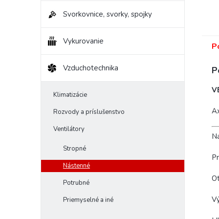
Svorkovnice, svorky, spojky
Vykurovanie
P
Vzduchotechnika
P
V
Klimatizácie
Ax
Rozvody a príslušenstvo
Ventilátory
Na
Stropné
Pr
Nástenné
Ot
Potrubné
V
Priemyselné a iné