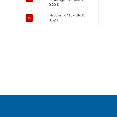
bezhalogénová, prázdna
0,20 €
I-Trubka FXP 16-TURBO
0,52 €
Z
á
p
ä