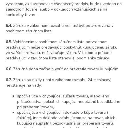
výrobcom, ako ustanovuje všeobecný predpis, bude uvedená na
samotnom tovare, alebo v dokladoch vzťahujúcich sa na
konkrétny tovaru.
6.4.
Záruka v zákonnom rozsahu nemusí byť potvrdzovaná v
osobitnom záručnom liste.
6.5.
Vyhlásením v osobitnom záručnom liste potvrdenom
predávajúcim môže predávajúci poskytnúť kupujúcemu záruku
vo väčšom rozsahu, než zaručuje zákon. V takomto prípade
predávajúci v záručnom liste stanoví aj podmienky záruky.
6.6.
Záručná doba začína plynúť od prevzatia tovaru kupujúcim.
6.7.
Záruka sa nikdy ( ani v zákonom rozsahu 24 mesiacov)
nevzťahuje na vady:
spočívajúce v chýbajúcej súčasti tovaru, alebo jeho
príslušenstva, pokiaľ ich kupujúci neuplatnil bezodkladne
pri preberaní tovaru,
spočívajúce v chýbajúcom doklade o kúpe tovaru (
faktúry), inom doklade vzťahujúcom sa na tovar, ak ich
kupujúci neuplatnil bezodkladne pri preberaní tovaru,