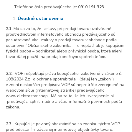
Telefónne číslo predávajúceho je:
0910 191 323
Úvodné ustanovenia
2.1.
Má sa za to, že zmluvy pri predaji tovaru uzatvárané
prostredníctvom internetového obchodu predávajúceho sú
posudzované ako zmluvy o predaji tovaru v obchode podľa
ustanovení Občianskeho zákonníka. To neplatí, ak je kupujúcim
fyzická osoba – podnikateľ alebo právnická osoba, ktorá mieni
tovar ďalej použiť na predaj konečným spotrebiteľom.
2.2
.
VOP rešpektujú práva kupujúceho zakotvené v zákone č.
108/2024 Z.z. o ochrane spotrebiteľa (ďalej len „zákon“)
v znení neskorších predpisov. VOP sú nepretržite zverejnené na
webovom sídle (internetovej stránke) predávajúceho
www.elektrostar.shop. Má sa za to, že ich zverejnením si
predávajúci splnil riadne a včas informačné povinnosti podľa
zákona.
2.3.
Kupujúci je povinný oboznámiť sa so znením týchto VOP
pred odoslaním záväznej internetovej objednávky tovaru.