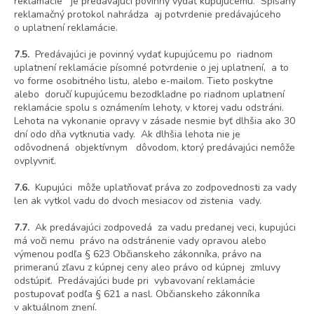
reklamácie je predávajúci povinný vydať kupujúcemu. Spísaný
reklamačný protokol nahrádza aj potvrdenie predávajúceho
o uplatnení reklamácie.
7.5.
Predávajúci je povinný vydať kupujúcemu po riadnom
uplatnení reklamácie písomné potvrdenie o jej uplatnení, a to
vo forme osobitného listu, alebo e-mailom. Tieto poskytne
alebo doručí kupujúcemu bezodkladne po riadnom uplatnení
reklamácie spolu s oznámením lehoty, v ktorej vadu odstráni.
Lehota na vykonanie opravy v zásade nesmie byť dlhšia ako 30
dní odo dňa vytknutia vady. Ak dlhšia lehota nie je
odôvodnená objektívnym dôvodom, ktorý predávajúci nemôže
ovplyvniť.
7.6.
Kupujúci môže uplatňovať práva zo zodpovednosti za vady
len ak vytkol vadu do dvoch mesiacov od zistenia vady.
7.7.
Ak predávajúci zodpovedá za vadu predanej veci, kupujúci
má voči nemu právo na odstránenie vady opravou alebo
výmenou podľa § 623 Občianskeho zákonníka, právo na
primeranú zľavu z kúpnej ceny aleo právo od kúpnej zmluvy
odstúpiť. Predávajúci bude pri vybavovaní reklamácie
postupovať podľa § 621 a nasl. Občianskeho zákonníka
v aktuálnom znení.