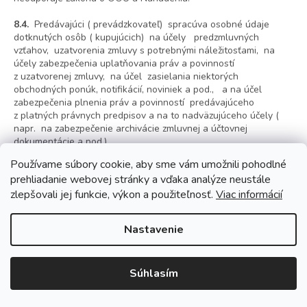
8.4.
Predávajúci ( prevádzkovateľ) spracúva osobné údaje
dotknutých osôb ( kupujúcich) na účely predzmluvných
vzťahov, uzatvorenia zmluvy s potrebnými náležitosťami, na
účely zabezpečenia uplatňovania práv a povinností
z uzatvorenej zmluvy, na účel zasielania niektorých
obchodných ponúk, notifikácií, noviniek a pod., a na účel
zabezpečenia plnenia práv a povinností predávajúceho
z platných právnych predpisov a na to nadväzujúceho účely (
napr. na zabezpečenie archivácie zmluvnej a účtovnej
dokumentácie a pod,).
Používame súbory cookie, aby sme vám umožnili pohodlné
8.5.
Dobou spracúvania osobných údajov predávajúcim je doba
prehliadanie webovej stránky a vďaka analýze neustále
určitá, a to doba relevantná na identifikáciu zmluvnej strany,
zlepšovali jej funkcie, výkon a použiteľnosť.
Viac informácií
na uplatňovanie práv a povinností vyplývajúcich z uzavretej
zmluvy (napr. podľa § 599 ods. 1 Občianskeho zákonníka), na
uplatňovanie si práv v súdnom spore a pod. Ďalej je za
Nastavenie
relevantnú dobu považovaná doba určená právnymi predpismi
na archiváciu účtovných dokladov predávajúceho.
8.6.
Dotknutá osoba ( kupujúci) má právo na zákonné,
Súhlasím
spravodlivé a transparentné spracúvanie svojich osobných
údajov. Predávajúci je povinný zabezpečiť primeranú ochranu