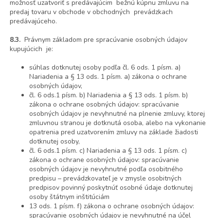
možnosť uzatvoriť s predávajúcim bežnú kúpnu zmluvu na
predaj tovaru v obchode v obchodných prevádzkach
predávajúceho.
8.3.
Právnym základom pre spracúvanie osobných údajov
kupujúcich je:
súhlas dotknutej osoby podľa čl. 6 ods. 1 písm. a)
Nariadenia a § 13 ods. 1 písm. a) zákona o ochrane
osobných údajov,
čl. 6 ods.1 písm. b) Nariadenia a § 13 ods. 1 písm. b)
zákona o ochrane osobných údajov: spracúvanie
osobných údajov je nevyhnutné na plnenie zmluvy, ktorej
zmluvnou stranou je dotknutá osoba, alebo na vykonanie
opatrenia pred uzatvorením zmluvy na základe žiadosti
dotknutej osoby,
čl. 6 ods.1 písm. c) Nariadenia a § 13 ods. 1 písm. c)
zákona o ochrane osobných údajov: spracúvanie
osobných údajov je nevyhnutné podľa osobitného
predpisu – prevádzkovateľ je v zmysle osobitných
predpisov povinný poskytnúť osobné údaje dotknutej
osoby štátnym inštitúciám
13 ods. 1 písm. f) zákona o ochrane osobných údajov:
spracúvanie osobných údajov je nevyhnutné na účel