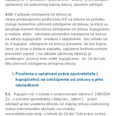
oprávnený od uzatvorenej kúpnej zmluvy písomne odstúpiť.
4.10.
V prípade odstúpenia od zmluvy zo
strany predávajúceho podľa bodu 4.9. sa zmluva od počiatku
zrušuje momentom účinnosti odstúpenia od zmluvy, za ktorý sa
považuje moment doručenia odstúpenia od zmluvy kupujúcemu
e-mailom, alebo odoslanie písomného odstúpenia od zmluvy
na adresu kupujúceho uvedenú v objednávke bez ohľadu na
to, či kupujúci odstúpenie od zmluvy prevezme. Ak boli kúpna
cena za tovar a dodacie poplatky zaplatené bezhotovostným
prevodom vopred ( na základe zálohovej faktúry), je
predávajúci povinný tieto vrátiť kupujúcemu do 14 dní odo
dňa účinnosti odstúpenia od kúpnej zmluvy.
Poučenia o uplatnení práva spotrebiteľa (
kupujúceho) na odstúpenie od zmluvy a jeho
následkoch
5.1.
Kupujúci má v súlade s ustanoveniami zákona č. 108/2024
Z.z. o ochrane spotrebiteľa ( ďalej len „ zákon“) právo
odstúpiť aj bez uvedenia dôvodu od kúpnej zmluvy uzatvorenej
vrámci internetového obchodu cez stránku
www.elektrostar.shop v lehote do 14 dní. Toto právo sa bez