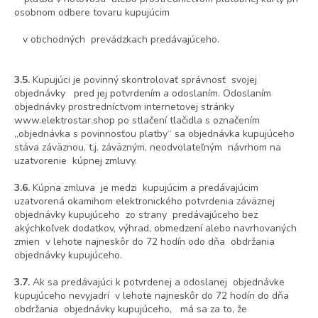
osobnom odbere tovaru kupujúcim
v obchodných prevádzkach predávajúceho.
3.5.
Kupujúci je povinný skontrolovať správnosť svojej
objednávky pred jej potvrdením a odoslaním. Odoslaním
objednávky prostredníctvom internetovej stránky
www.elektrostar.shop po stlačení tlačidla s označením
„objednávka s povinnosťou platby“ sa objednávka kupujúceho
stáva záväznou, t.j. záväzným, neodvolateľným návrhom na
uzatvorenie kúpnej zmluvy.
3.6.
Kúpna zmluva je medzi kupujúcim a predávajúcim
uzatvorená okamihom elektronického potvrdenia záväznej
objednávky kupujúceho zo strany predávajúceho bez
akýchkoľvek dodatkov, výhrad, obmedzení alebo navrhovaných
zmien v lehote najneskôr do 72 hodín odo dňa obdržania
objednávky kupujúceho.
3.7.
Ak sa predávajúci k potvrdenej a odoslanej objednávke
kupujúceho nevyjadrí v lehote najneskôr do 72 hodín do dňa
obdržania objednávky kupujúceho, má sa za to, že