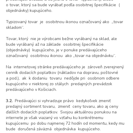
o tovar, ktorý sa bude vyrábať podľa osobitnej špecifikácie (
objednávky) kupujúceho.
Typizovaný tovar je osobitnou ikonou označovaný ako „tovar
skladom“.
Tovar, ktorý nie je výrobcami bežne vyrábaný na sklad, ale
bude vyrábaný až na základe osobitnej špecifikácie
(objednávky) kupujúceho, je v ponuke predávajúceho
označovaný osobitnou ikonou ako „tovar na objednávku“.
Na internetovej stránke predávajúceho je zároveň zverejnený
cenník dodacích poplatkov (nákladov na dopravu, poštovné
a pod.), ak k dodaniu tovaru nedôjde pri osobnom odbere
kupujúceho v niektorej zo stálych predajných prevádzok
predávajúceho v Košiciach.
3.2.
Predávajúci si vyhradzuje právo kedykoľvek zmeniť
predajný sortiment tovaru, zmeniť ceny tovaru, ako aj ceny
ďalších dodacích poplatkov. Svojou aktuálnou ponukou na
internete je však viazaný vo vzťahu ku konkrétnemu
kupujúcemu po dobu najmenej 72 hodín od momentu, kedy mu
bude doručená záväzná objednávka kupujúceho.