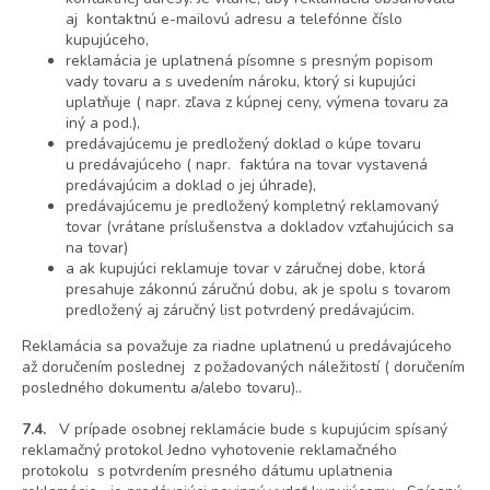
aj kontaktnú e-mailovú adresu a telefónne číslo
kupujúceho,
reklamácia je uplatnená písomne s presným popisom
vady tovaru a s uvedením nároku, ktorý si kupujúci
uplatňuje ( napr. zľava z kúpnej ceny, výmena tovaru za
iný a pod.),
predávajúcemu je predložený doklad o kúpe tovaru
u predávajúceho ( napr. faktúra na tovar vystavená
predávajúcim a doklad o jej úhrade),
predávajúcemu je predložený kompletný reklamovaný
tovar (vrátane príslušenstva a dokladov vzťahujúcich sa
na tovar)
a ak kupujúci reklamuje tovar v záručnej dobe, ktorá
presahuje zákonnú záručnú dobu, ak je spolu s tovarom
predložený aj záručný list potvrdený predávajúcim.
Reklamácia sa považuje za riadne uplatnenú u predávajúceho
až doručením poslednej z požadovaných náležitostí ( doručením
posledného dokumentu a/alebo tovaru)..
7.4.
V prípade osobnej reklamácie bude s kupujúcim spísaný
reklamačný protokol Jedno vyhotovenie reklamačného
protokolu s potvrdením presného dátumu uplatnenia