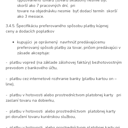
typizovaného tovaru (tovaru skladom) nesmie byť
skorší ako 7 pracovných dní, pri
tovare na objednávku nesmie byť dodací termín skorší
ako 3 mesiace.
3.4.5. Špecifikáciu preferovaného spôsobu platby kúpnej
ceny a dodacích poplatkov
kupujúci je oprávnený navrhnúť predávajúcemu
preferovaný spôsob platby za tovar, pričom predávajúci v
zásade akceptuje:
- platbu vopred (na základe zálohovej faktúry) bezhotovostným
prevodom z bankového účtu,
- platbu cez internetové rozhranie banky (platbu kartou on –
line),
- platbu v hotovosti alebo prostredníctvom platobnej karty pri
zaslaní tovaru na dobierku,
- platbu v hotovosti alebo prostredníctvom platobnej karty
pri doručení tovaru kuriérskou službou,
- platbu v hotovosti alebo prostredníctvom platobnej karty pri