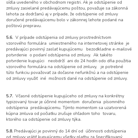
sídla uvedeného v obchodnom registri. Ak je odstúpenie od
zmluvy zasielané predávajúcemu poštou, považuje sa zákonná
lehota za dodržanú aj v prípade, že odstúpenie od zmluvy
doručené predávajúcemu bolo v zákonnej lehote podané na
poštovú prepravu.
5.6.
V prípade odstúpenia od zmluvy prostredníctvom
vzorového formulára umiestneného na internetovej stránke je
predávajúci povinný zaslať kupujúcemu bezodkladne e-mailové
potvrdenie o podaní odstúpenia od zmluvy. Ak takéto
potvrdenie kupujúci neobdrží ani do 24 hodín odo dňa použitia
vzorového formulára na odstúpenie od zmluvy, je potrebné
túto funkciu považovať za dočasne nefunkčnú a na odstúpenie
od zmluvy využiť iné možnosti dané na odstúpenie od zmluvy.
5.7.
Včasné odstúpenie kupujúceho od zmluvy na konkrétny
typizovaný tovar je účinné momentom doručenia písomného
odstúpenia predávajúcemu. Týmto momentom sa uzatvorená
kúpna zmluva od počiatku zrušuje ohľadom toho tovaru,
ktorého sa odstúpenie od zmluvy týka.
5.8.
Predávajúci je povinný do 14 dní od účinnosti odstúpenia
od zmluvy vrátiť kupujúcemu všetky platby za špecifikovaný