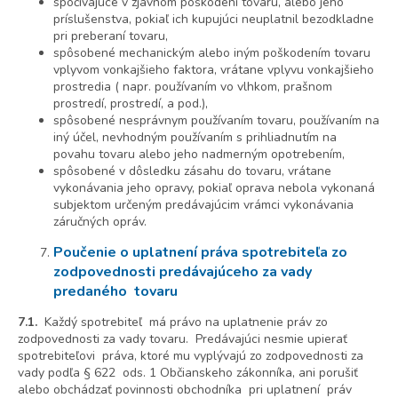
spočívajúce v zjavnom poškodení tovaru, alebo jeho
príslušenstva, pokiaľ ich kupujúci neuplatnil bezodkladne
pri preberaní tovaru,
spôsobené mechanickým alebo iným poškodením tovaru
vplyvom vonkajšieho faktora, vrátane vplyvu vonkajšieho
prostredia ( napr. používaním vo vlhkom, prašnom
prostredí, prostredí, a pod.),
spôsobené nesprávnym používaním tovaru, používaním na
iný účel, nevhodným používaním s prihliadnutím na
povahu tovaru alebo jeho nadmerným opotrebením,
spôsobené v dôsledku zásahu do tovaru, vrátane
vykonávania jeho opravy, pokiaľ oprava nebola vykonaná
subjektom určeným predávajúcim vrámci vykonávania
záručných opráv.
Poučenie o uplatnení práva spotrebiteľa zo
zodpovednosti predávajúceho za vady
predaného tovaru
7.1.
Každý spotrebiteľ má právo na uplatnenie práv zo
zodpovednosti za vady tovaru. Predávajúci nesmie upierať
spotrebiteľovi práva, ktoré mu vyplývajú zo zodpovednosti za
vady podľa § 622 ods. 1 Občianskeho zákonníka, ani porušiť
alebo obchádzať povinnosti obchodníka pri uplatnení práv