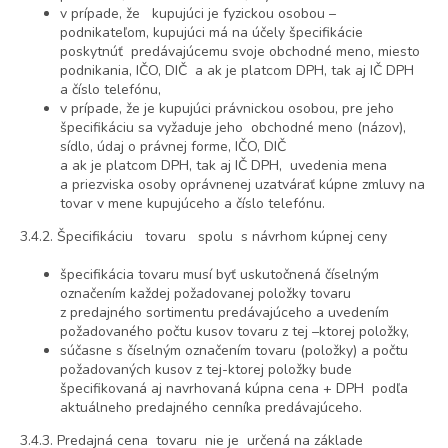
v prípade, že kupujúci je fyzickou osobou –
podnikateľom, kupujúci má na účely špecifikácie
poskytnúť predávajúcemu svoje obchodné meno, miesto
podnikania, IČO, DIČ a ak je platcom DPH, tak aj IČ DPH
a číslo telefónu,
v prípade, že je kupujúci právnickou osobou, pre jeho
špecifikáciu sa vyžaduje jeho obchodné meno (názov),
sídlo, údaj o právnej forme, IČO, DIČ
a ak je platcom DPH, tak aj IČ DPH, uvedenia mena
a priezviska osoby oprávnenej uzatvárať kúpne zmluvy na
tovar v mene kupujúceho a číslo telefónu.
3.4.2. Špecifikáciu tovaru spolu s návrhom kúpnej ceny
špecifikácia tovaru musí byť uskutočnená číselným
označením každej požadovanej položky tovaru
z predajného sortimentu predávajúceho a uvedením
požadovaného počtu kusov tovaru z tej –ktorej položky,
súčasne s číselným označením tovaru (položky) a počtu
požadovaných kusov z tej-ktorej položky bude
špecifikovaná aj navrhovaná kúpna cena + DPH podľa
aktuálneho predajného cenníka predávajúceho.
3.4.3. Predajná cena tovaru nie je určená na základe