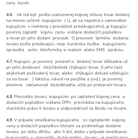
ceny kuriér.
4.6.
Ak má byť podľa uzatvorenej kúpnej zmluvy tovar dodaný
na miesto určené kupujúcim ( t.j. ak sa nejedná o samoodber
kupujúcim v niektorej z prevádzok predávajúceho), je kupujúci
povinný zaplatiť kúpnu cenu vrátane dodacích poplatkov
a tovar pri jeho dodaní prevziať. O presnom termíne dodania
tovaru pošle predávajúci, resp. kuriérska služba kupujúcemu
spravidla avízo telefonicky, e-mailom, alebo SMS správou.
4.7.
Kupujúci je povinný prezrieť si dodaný tovar dôkladne už
pri jeho dodávaní. Akýchkoľvek chýbajúci tovar, či jeho časť,
akýkoľvek poškodený tovar, alebo chýbajúci doklad vzťahujúci
sa na tovar ( faktúra, návod na použitie a pod.) je povinný
písomne reklamovať bezodkladne, ešte pri preberaní tovaru.
4.8.
Prevzatím tovaru kupujúcim po zaplatení kúpnej ceny a
dodacích poplatkov vrátane DPH, prechádza na kupujúceho
vlastnícke právo k tovaru a zodpovednosť za škodu na tovare.
4.9.
V prípade omeškania kupujúceho so zaplatením kúpnej
ceny a dodacích poplatkov, ktorými sa podmieňuje dodanie
tovaru po dobu dlhšiu ako 5 dní, alebo v prípade omeškania
kupujúceho s prevzatím dodávaného tovaru, je predávajúci