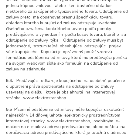
jednou kúpnou zmluvou, alebo len čiastočne ohľadom
niektorého zo zakúpeného typizovaného tovaru. Odstúpenie od
zmluvy preto má obsahovať presnú špecifikáciu tovaru,
ohľadom ktorého kupujúci od zmluvy odstupuje uvedením
číselného označenia konkrétneho tovaru podľa ponuky
predávajúceho a vymedzením počtu kusov tovaru, ktorého sa
odstúpenie od zmluvy týka. Odstúpenie od zmluvy musí byť
jednoznačné, zrozumiteľné, obsahujúce odstupujúci prejav
vôle kupujúceho. Kupujúci je oprávnený použiť vzorovú
formuláciu odstúpenia od zmluvy, ktorú mu predávajúci ponúka
na svojom webovom sídle ako formulár na odstúpenie od
zmluvy na stiahnutie.
5.4.
Predávajúci odkazuje kupujúceho na osobitné poučenie
o uplatnení práva spotrebiteľa na odstúpenie od zmluvy
uzavretej na diaľku , ktoré je obsiahnuté na internetovej
stránke www.elektrostar.shop.
5.5
Písomné odstúpenie od zmluvy môže kupujúci uskutočniť
najneskôr v 14 dňovej lehote elektronicky prostredníctvom
internetovej stránky www.elektrostar.shop, osobitným e-
mailom na e-mailovú adresu predávajúceho, alebo poštou na
doručovaciu adresu predávajúceho, ktorá je totožná s adresou