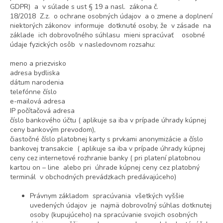
GDPR) a v súlade s ust § 19 a nasl. zákona č.
18/2018 Z.z. o ochrane osobných údajov a o zmene a doplnení
niektorých zákonov informuje dotknuté osoby, že v zásade na
základe ich dobrovoľného súhlasu mieni spracúvať osobné
údaje fyzických osôb v nasledovnom rozsahu:
meno a priezvisko
adresa bydliska
dátum narodenia
telefónne číslo
e-mailová adresa
IP počítačová adresa
číslo bankového účtu ( aplikuje sa iba v prípade úhrady kúpnej
ceny bankovým prevodom),
čiastočné číslo platobnej karty s prvkami anonymizácie a číslo
bankovej transakcie ( aplikuje sa iba v prípade úhrady kúpnej
ceny cez internetové rozhranie banky ( pri platení platobnou
kartou on – line alebo pri úhrade kúpnej ceny cez platobný
terminál v obchodných prevádzkach predávajúceho)
Právnym základom spracúvania všetkých vyššie
uvedených údajov je najmä dobrovoľný súhlas dotknutej
osoby (kupujúceho) na spracúvanie svojich osobných