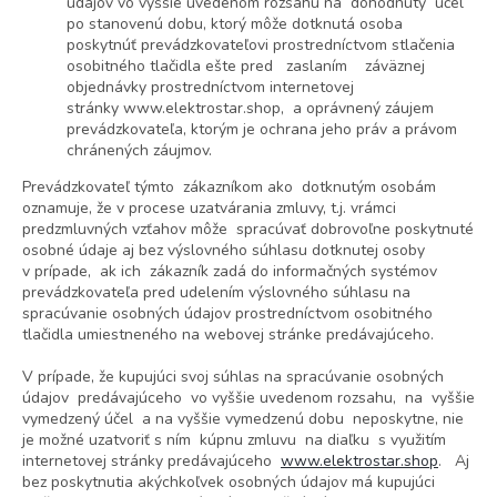
údajov vo vyššie uvedenom rozsahu na dohodnutý účel
po stanovenú dobu, ktorý môže dotknutá osoba
poskytnúť prevádzkovateľovi prostredníctvom stlačenia
osobitného tlačidla ešte pred zaslaním záväznej
objednávky prostredníctvom internetovej
stránky www.elektrostar.shop, a oprávnený záujem
prevádzkovateľa, ktorým je ochrana jeho práv a právom
chránených záujmov.
Prevádzkovateľ týmto zákazníkom ako dotknutým osobám
oznamuje, že v procese uzatvárania zmluvy, t.j. vrámci
predzmluvných vzťahov môže spracúvať dobrovoľne poskytnuté
osobné údaje aj bez výslovného súhlasu dotknutej osoby
v prípade, ak ich zákazník zadá do informačných systémov
prevádzkovateľa pred udelením výslovného súhlasu na
spracúvanie osobných údajov prostredníctvom osobitného
tlačidla umiestneného na webovej stránke predávajúceho.
V prípade, že kupujúci svoj súhlas na spracúvanie osobných
údajov predávajúceho vo vyššie uvedenom rozsahu, na vyššie
vymedzený účel a na vyššie vymedzenú dobu neposkytne, nie
je možné uzatvoriť s ním kúpnu zmluvu na diaľku s využitím
internetovej stránky predávajúceho
www.elektrostar.shop
. Aj
bez poskytnutia akýchkoľvek osobných údajov má kupujúci