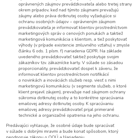
oprávnených záujmov prevádzkovateľa alebo tretej strany
okrem prípadov, keď nad týmito záujmami prevažujú
záujmy alebo práva dotknutej osoby vyžadujúce si
ochranu osobných údajov – oprávneným záujmom
prevádzkovateľa je informovať klientov prostredníctvom
marketingových správ o cenových ponukách a taktiež
marketingová komunikácia s klientom, a tiež poskytovať
výhody (v prípade existencie zmluvného vzťahu) v zmysle
článku 6 ods. 1 písm. f) nariadenia GDPR. Na základe
uvedeného prevádzkovateľ taktiež poskytuje svojim
zákazníkov tzv. zákaznícke karty. V súlade so zásadou
proporcionality, prevádzkovateľ dospel k záveru, že
informovať klientov prostredníctvom notifikácií
o novinkách a inováciách služieb resp. viesť s nimi
marketingovú komunikáciu (v segmente služieb, o ktoré
klient prejavil záujem), prevažuje nad záujmom ochrany
súkromia dotknutej osoby a to konkrétne spracúvania
emailovej adresy dotknutej osoby. K spracúvaniu
emailovej adresy prevádzkovateľ prijal primerané
technické a organizačné opatrenia na jeho ochranu.
Predávajúci vyhlasuje, že osobné údaje bude spracúvať
v súlade s dobrými mravmi a bude konať spôsobom, ktorý
neodporuje zákonu o OOÚ a Nariadeniu.