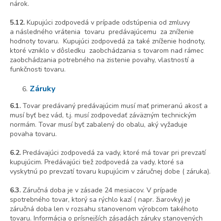
nárok.
5.12.
Kupujúci zodpovedá v prípade odstúpenia od zmluvy
a následného vrátenia tovaru predávajúcemu za zníženie
hodnoty tovaru. Kupujúci zodpovedá za také zníženie hodnoty,
ktoré vzniklo v dôsledku zaobchádzania s tovarom nad rámec
zaobchádzania potrebného na zistenie povahy, vlastností a
funkčnosti tovaru.
Záruky
6.1.
Tovar predávaný predávajúcim musí mať primeranú akosť a
musí byť bez vád, t.j. musí zodpovedať záväzným technickým
normám. Tovar musí byť zabalený do obalu, aký vyžaduje
povaha tovaru.
6.2.
Predávajúci zodpovedá za vady, ktoré má tovar pri prevzatí
kupujúcim. Predávajúci tiež zodpovedá za vady, ktoré sa
vyskytnú po prevzatí tovaru kupujúcim v záručnej dobe ( záruka).
6.3.
Záručná doba je v zásade 24 mesiacov. V prípade
spotrebného tovar, ktorý sa rýchlo kazí ( napr. žiarovky) je
záručná doba len v rozsahu stanovenom výrobcom takéhoto
tovaru. Informácia o prísnejších zásadách záruky stanovených