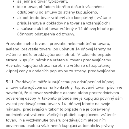
sa jedná o tovar typizovaný,
ide o tovar, ohľadom ktorého došlo k včasnému
odstúpeniu od zmluvy zo strany kupujúceho,
ak bol tento tovar vrátený ako kompletný ( vrátane
príslušenstva a dokladov na tovar sa vzťahujúcich)
a súčasne ak bol tovar vrátený v 14 dňovej lehote po
účinnosti odstúpenia od zmluvy.
Prevzatie iného tovaru, prevzatie nekompletného tovaru,
a/alebo prevzatie tovaru po uplynutí 14 dňovej lehoty na
vrátenie môže predávajúci odmietnuť. V takomto prípade
stráca kupujúci nárok na vrátenie tovaru predávajúcemu.
Rovnako kupujúci stráca nárok na vrátenie už zaplatenej
kúpnej ceny a dodacích poplatkov zo strany predávajúceho.
5.11.
Predávajúci môže kupujúcemu po odstúpení od kúpnej
zmluvy vzťahujúcom sa na konkrétny typizovaný tovar písomne
navrhnúť, že si tovar vyzdvihne osobne alebo prostredníctvom
poverenej osoby. V takomto prípade nie je kupujúci povinný sám
vracať predávajúcemu tovar v 14- dňovej lehote na svoje
náklady, predávajúci v takomto prípade nie je oprávnený
podmieňovať vrátenie všetkých platieb kupujúcemu vrátením
tovaru. Na vyzdvihnutie tovaru predávajúcim alebo ním
poverenou osobou však nemá kupujúci automaticky právny