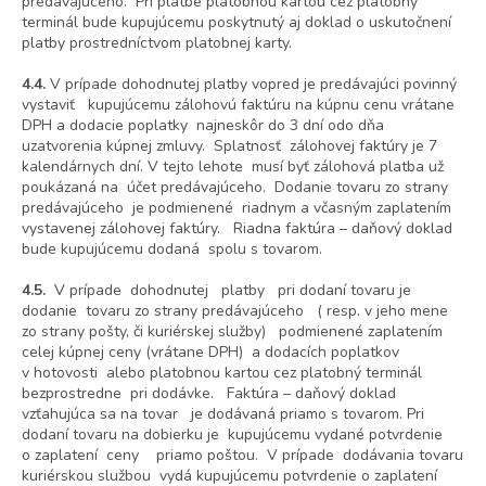
predávajúceho. Pri platbe platobnou kartou cez platobný
terminál bude kupujúcemu poskytnutý aj doklad o uskutočnení
platby prostredníctvom platobnej karty.
4.4.
V prípade dohodnutej platby vopred je predávajúci povinný
vystaviť kupujúcemu zálohovú faktúru na kúpnu cenu vrátane
DPH a dodacie poplatky najneskôr do 3 dní odo dňa
uzatvorenia kúpnej zmluvy. Splatnosť zálohovej faktúry je 7
kalendárnych dní. V tejto lehote musí byť zálohová platba už
poukázaná na účet predávajúceho. Dodanie tovaru zo strany
predávajúceho je podmienené riadnym a včasným zaplatením
vystavenej zálohovej faktúry. Riadna faktúra – daňový doklad
bude kupujúcemu dodaná spolu s tovarom.
4.5.
V prípade dohodnutej platby pri dodaní tovaru je
dodanie tovaru zo strany predávajúceho ( resp. v jeho mene
zo strany pošty, či kuriérskej služby) podmienené zaplatením
celej kúpnej ceny (vrátane DPH) a dodacích poplatkov
v hotovosti alebo platobnou kartou cez platobný terminál
bezprostredne pri dodávke. Faktúra – daňový doklad
vzťahujúca sa na tovar je dodávaná priamo s tovarom. Pri
dodaní tovaru na dobierku je kupujúcemu vydané potvrdenie
o zaplatení ceny priamo poštou. V prípade dodávania tovaru
kuriérskou službou vydá kupujúcemu potvrdenie o zaplatení