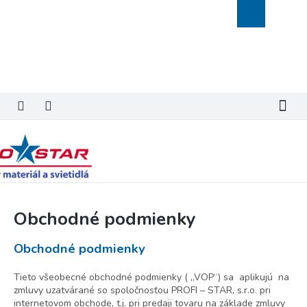
Prejsť
Nákupný
na
košík
obsah
Obchodné podmienky
Obchodné podmienky
Tieto všeobecné obchodné podmienky ( „VOP“) sa aplikujú na
zmluvy uzatvárané so spoločnosťou PROFI – STAR, s.r.o. pri
internetovom obchode, t.j. pri predaji tovaru na základe zmluvy