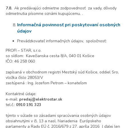
7.8.
Ak predávajúci odmietne zodpovednosť za vady, dôvody
odmietnutia písomne oznámi kupujúcemu. .
Informačná povinnosť pri poskytovaní osobných
údajov
Prevádzkovateľ informačných údajov, spoločnosť:
PROFI – STAR, s.r.o.
so sídlom: Kavečianska cesta 8/A, 040 01 Košice
IČO: 46 258 060
zapísaná v obchodnom registri Mestský súd Košice, oddiel Sro,
vložka číslo 28053/V
zastúpená : Ing. Jozefom Petrom – konateľom
Kontaktné údaje:
e-mail:
predaj@elektrostar.sk
tel.č.:
0910 191 323
týmto v súlade so zásadami spracúvania osobných údajov
obsiahnutými v čl. 13 a nasl. Nariadenia Európskeho
parlamenty a Rady EÚ č. 2016/679 z 27. apríla 2016 ( ďalej len