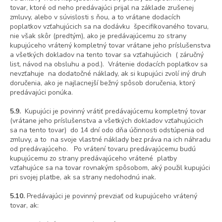
tovar, ktoré od neho predávajúci prijal na základe zrušenej
zmluvy, alebo v súvislosti s ňou, a to vrátane dodacích
poplatkov vzťahujúcich sa na dodávku špecifikovaného tovaru,
nie však skôr (predtým), ako je predávajúcemu zo strany
kupujúceho vrátený kompletný tovar vrátane jeho príslušenstva
a všetkých dokladov na tento tovar sa vzťahujúcich ( záručný
list, návod na obsluhu a pod.). Vrátenie dodacích poplatkov sa
nevzťahuje na dodatočné náklady, ak si kupujúci zvolí iný druh
doručenia, ako je najlacnejší bežný spôsob doručenia, ktorý
predávajúci ponúka.
5.9.
Kupujúci je povinný vrátiť predávajúcemu kompletný tovar
(vrátane jeho príslušenstva a všetkých dokladov vzťahujúcich
sa na tento tovar) do 14 dní odo dňa účinnosti odstúpenia od
zmluvy, a to na svoje vlastné náklady bez práva na ich náhradu
od predávajúceho. Po vrátení tovaru predávajúcemu budú
kupujúcemu zo strany predávajúceho vrátené platby
vzťahujúce sa na tovar rovnakým spôsobom, aký použil kupujúci
pri svojej platbe, ak sa strany nedohodnú inak.
5.10.
Predávajúci je povinný prevziať od kupujúceho vrátený
tovar, ak: