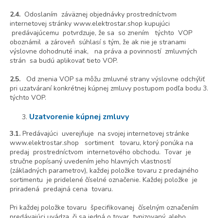
2.4.
Odoslaním záväznej objednávky prostredníctvom
internetovej stránky www.elektrostar.shop kupujúci
predávajúcemu potvrdzuje, že sa so znením týchto VOP
oboznámil a zároveň súhlasí s tým, že ak nie je stranami
výslovne dohodnuté inak, na práva a povinností zmluvných
strán sa budú aplikovať tieto VOP.
2.5.
Od znenia VOP sa môžu zmluvné strany výslovne odchýliť
pri uzatváraní konkrétnej kúpnej zmluvy postupom podľa bodu 3.
týchto VOP.
Uzatvorenie kúpnej zmluvy
3.1.
Predávajúci uverejňuje na svojej internetovej stránke
www.elektrostar.shop sortiment tovaru, ktorý ponúka na
predaj prostredníctvom internetového obchodu. Tovar je
stručne popísaný uvedením jeho hlavných vlastností
(základných parametrov), každej položke tovaru z predajného
sortimentu je pridelené číselné označenie. Každej položke je
priradená predajná cena tovaru.
Pri každej položke tovaru špecifikovanej číselným označením
predávajúci uvádza, či sa jedná o tovar typizovaný, alebo