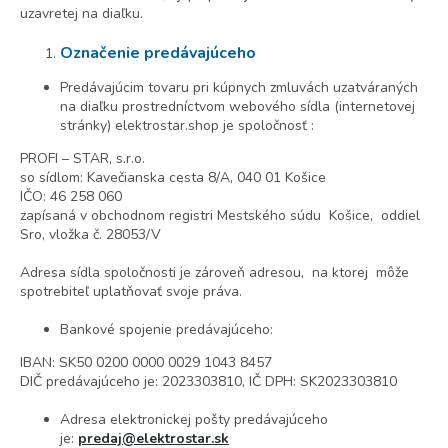
uzavretej na diaľku.
Označenie predávajúceho
Predávajúcim tovaru pri kúpnych zmluvách uzatváraných
na diaľku prostredníctvom webového sídla (internetovej
stránky) elektrostar.shop je spoločnosť :
PROFI – STAR, s.r.o.
so sídlom: Kavečianska cesta 8/A, 040 01 Košice
IČO: 46 258 060
zapísaná v obchodnom registri Mestského súdu Košice, oddiel
Sro, vložka č. 28053/V
Adresa sídla spoločnosti je zároveň adresou, na ktorej môže
spotrebiteľ uplatňovať svoje práva.
Bankové spojenie predávajúceho:
IBAN: SK50 0200 0000 0029 1043 8457
DIČ predávajúceho je: 2023303810, IČ DPH: SK2023303810
Adresa elektronickej pošty predávajúceho
je:
predaj@elektrostar.sk