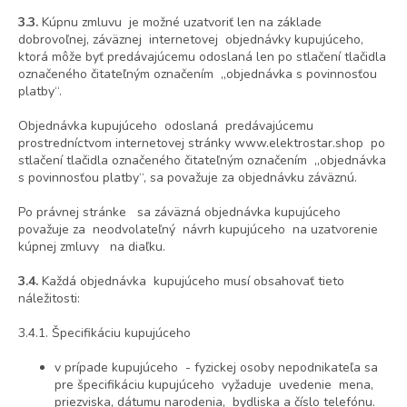
3.3.
Kúpnu zmluvu je možné uzatvoriť len na základe
dobrovoľnej, záväznej internetovej objednávky kupujúceho,
ktorá môže byť predávajúcemu odoslaná len po stlačení tlačidla
označeného čitateľným označením „objednávka s povinnosťou
platby“.
Objednávka kupujúceho odoslaná predávajúcemu
prostredníctvom internetovej stránky www.elektrostar.shop po
stlačení tlačidla označeného čitateľným označením „objednávka
s povinnosťou platby“, sa považuje za objednávku záväznú.
Po právnej stránke sa záväzná objednávka kupujúceho
považuje za neodvolateľný návrh kupujúceho na uzatvorenie
kúpnej zmluvy na diaľku.
3.4.
Každá objednávka kupujúceho musí obsahovať tieto
náležitosti:
3.4.1. Špecifikáciu kupujúceho
v prípade kupujúceho - fyzickej osoby nepodnikateľa sa
pre špecifikáciu kupujúceho vyžaduje uvedenie mena,
priezviska, dátumu narodenia, bydliska a číslo telefónu.