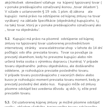
akýchkoľvek obmedzení vzťahuje na kúpený typizovaný tovar (
v ponuke predávajúceho označovaný ikonou „tovar skladom“).
V súlade s ustanovením § 19 ods. 1 písm. d) zákona ale
kupujúci nemá právo na odstúpenie od kúpnej zmluvy na tovar
vyrábaný na základe špecifikácie (objednávky) kupujúceho, t.j.
na taký tovar, ktorý je v ponuke predávajúceho označovaný ako
„ tovar na objednávku“.
5.2.
Kupujúci má právo na písomné odstúpenie od kúpnej
zmluvy na typizovaný tovar uzatvorenej prostredníctvom
internetovej stránky www.elektrostar.shop v lehote do 14 dní
počítajúc odo dňa prevzatia tovaru. Tovar sa považuje za
prevzatý okamihom, kedy ho prevezme kupujúci alebo ním
určená tretia osoba s výnimkou dopravcu ( kuriéra). V prípade
tovaru objednaného jednou objednávkou, ale dodávaného
oddelene, je rozhodujúce prevzatie posledného tovaru.
V prípade tovaru pozostávajúceho z viacerých dielov alebo
kusov je rozhodujúci moment prevzatia tovaru moment, kedy je
prevzatý posledný diel alebo kus. Kupujúci môže od zmluvy
písomne odstúpiť bez uvedenia dôvodu aj skôr, t.j. ešte pred
prevzatím tovaru.
5.3.
Od uzatvorenej kúpnej zmluvy je možné písomne odstúpiť
vcelku, ohľadom všetkého typizovaného tovaru zakúpeného