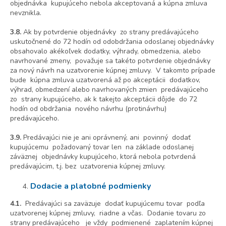
objednávka kupujúceho nebola akceptovaná a kúpna zmluva
nevznikla.
3.8.
Ak by potvrdenie objednávky zo strany predávajúceho
uskutočnené do 72 hodín od odobdržania odoslanej objednávky
obsahovalo akékoľvek dodatky, výhrady, obmedzenia, alebo
navrhované zmeny, považuje sa takéto potvrdenie objednávky
za nový návrh na uzatvorenie kúpnej zmluvy. V takomto prípade
bude kúpna zmluva uzatvorená až po akceptácii dodatkov,
výhrad, obmedzení alebo navrhovaných zmien predávajúceho
zo strany kupujúceho, ak k takejto akceptácii dôjde do 72
hodín od obdržania nového návrhu (protinávrhu)
predávajúceho.
3.9.
Predávajúci nie je ani oprávnený, ani povinný dodať
kupujúcemu požadovaný tovar len na základe odoslanej
záväznej objednávky kupujúceho, ktorá nebola potvrdená
predávajúcim, t.j. bez uzatvorenia kúpnej zmluvy.
Dodacie a platobné podmienky
4.1.
Predávajúci sa zaväzuje dodať kupujúcemu tovar podľa
uzatvorenej kúpnej zmluvy, riadne a včas. Dodanie tovaru zo
strany predávajúceho je vždy podmienené zaplatením kúpnej