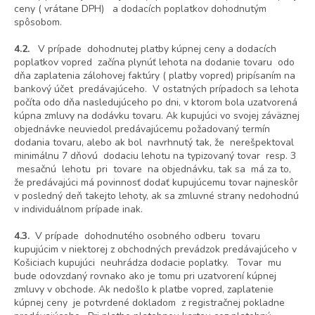
ceny ( vrátane DPH) a dodacích poplatkov dohodnutým
spôsobom.
4.2.
V prípade dohodnutej platby kúpnej ceny a dodacích
poplatkov vopred začína plynúť lehota na dodanie tovaru odo
dňa zaplatenia zálohovej faktúry ( platby vopred) pripísaním na
bankový účet predávajúceho. V ostatných prípadoch sa lehota
počíta odo dňa nasledujúceho po dni, v ktorom bola uzatvorená
kúpna zmluvy na dodávku tovaru. Ak kupujúci vo svojej záväznej
objednávke neuviedol predávajúcemu požadovaný termín
dodania tovaru, alebo ak bol navrhnutý tak, že nerešpektoval
minimálnu 7 dňovú dodaciu lehotu na typizovaný tovar resp. 3
mesačnú lehotu pri tovare na objednávku, tak sa má za to,
že predávajúci má povinnosť dodať kupujúcemu tovar najneskôr
v posledný deň takejto lehoty, ak sa zmluvné strany nedohodnú
v individuálnom prípade inak.
4.3.
V prípade dohodnutého osobného odberu tovaru
kupujúcim v niektorej z obchodných prevádzok predávajúceho v
Košiciach kupujúci neuhrádza dodacie poplatky. Tovar mu
bude odovzdaný rovnako ako je tomu pri uzatvorení kúpnej
zmluvy v obchode. Ak nedošlo k platbe vopred, zaplatenie
kúpnej ceny je potvrdené dokladom z registračnej pokladne