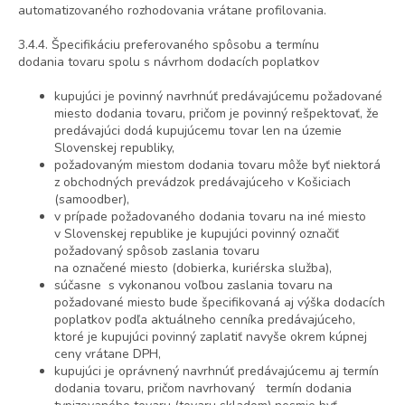
automatizovaného rozhodovania vrátane profilovania.
3.4.4. Špecifikáciu preferovaného spôsobu a termínu
dodania tovaru spolu s návrhom dodacích poplatkov
kupujúci je povinný navrhnúť predávajúcemu požadované
miesto dodania tovaru, pričom je povinný rešpektovať, že
predávajúci dodá kupujúcemu tovar len na územie
Slovenskej republiky,
požadovaným miestom dodania tovaru môže byť niektorá
z obchodných prevádzok predávajúceho v Košiciach
(samoodber),
v prípade požadovaného dodania tovaru na iné miesto
v Slovenskej republike je kupujúci povinný označiť
požadovaný spôsob zaslania tovaru
na označené miesto (dobierka, kuriérska služba),
súčasne s vykonanou voľbou zaslania tovaru na
požadované miesto bude špecifikovaná aj výška dodacích
poplatkov podľa aktuálneho cenníka predávajúceho,
ktoré je kupujúci povinný zaplatiť navyše okrem kúpnej
ceny vrátane DPH,
kupujúci je oprávnený navrhnúť predávajúcemu aj termín
dodania tovaru, pričom navrhovaný termín dodania