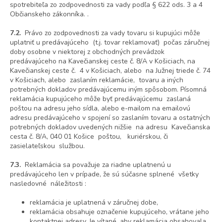
spotrebiteľa zo zodpovednosti za vady podľa § 622 ods. 3 a 4
Občianskeho zákonníka. .
7.2.
Právo zo zodpovednosti za vady tovaru si kupujúci môže
uplatniť u predávajúceho (t.j. tovar reklamovať) počas záručnej
doby osobne v niektorej z obchodných prevádzok
predávajúceho na Kavečianskej ceste č. 8/A v Košiciach, na
Kavečianskej ceste č. 4 v Košiciach, alebo na Južnej triede č. 74
v Košiciach, alebo zaslaním reklamácie, tovaru a iných
potrebných dokladov predávajúcemu iným spôsobom. Písomná
reklamácia kupujúceho môže byť predávajúcemu zaslaná
poštou na adresu jeho sídla, alebo e-mailom na emailovú
adresu predávajúceho v spojení so zaslaním tovaru a ostatných
potrebných dokladov uvedených nižšie na adresu Kavečianska
cesta č. 8/A, 040 01 Košice poštou, kuriérskou, či
zasielateľskou službou.
7.3.
Reklamácia sa považuje za riadne uplatnenú u
predávajúceho len v prípade, že sú súčasne splnené všetky
nasledovné náležitosti :
reklamácia je uplatnená v záručnej dobe,
reklamácia obsahuje označenie kupujúceho, vrátane jeho
kontaktnej adresy. Je vítané, aby reklamácia obsahovala