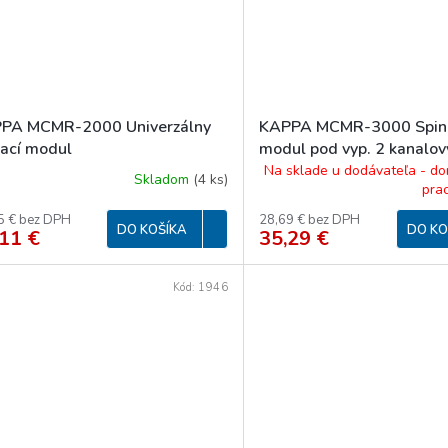
PA MCMR-2000 Univerzálny
KAPPA MCMR-3000 Spin
nací modul
modul pod vyp. 2 kanalov
Na sklade u dodávateľa - do
Skladom
(
4 ks
)
pra
5 € bez DPH
28,69 € bez DPH
DO KOŠÍKA
DO KO
11 €
35,29 €
Kód:
1946