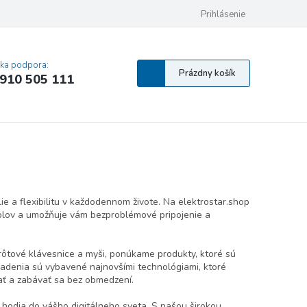
 osobných údajov
Pravidlá Cookies
Vyhlásenie o prístupnosti
Prihlásenie
MA
cka podpora:
Nákupný
Prázdny košík
910 505 111
košík
ie a flexibilitu v každodennom živote. Na elektrostar.shop
káblov a umožňuje vám bezproblémové pripojenie a
rôtové klávesnice a myši, ponúkame produkty, ktoré sú
iadenia sú vybavené najnovšími technológiami, ktoré
vať a zabávať sa bez obmedzení.
a hodia do vášho digitálneho sveta. S našou širokou