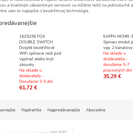
ou a kvalitným zákazníckym servisom sa môžete tešiť na jednoduché a
tne vám to najlepšie z bezdrôtovej technológie.
predávanejšie
1625336 FOX
KAPPA MCMR-3
DOUBLE SWITCH
Spinaci modul 
Dvojité bezdrôtové
vyp. 2 kanalovy
WiFi spínacie relé pod
Na sklade u
vypínač alebo kryt
dodávateľa -
zásuvky
doručenie 5-7
Na sklade u
pracovných dní
dodávateľa -
35,29 €
Doručenie 3-5 dní
61,72 €
lacnejšie
Najdrahšie
Najpredávanejšie
Abecedne
Kód:
6061