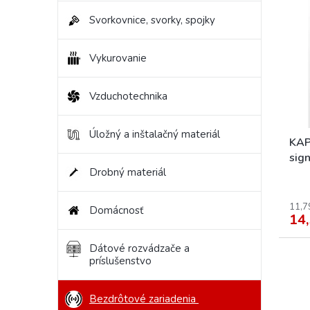
ý
i
p
e
Svorkovnice, svorky, spojky
i
p
s
r
Vykurovanie
p
o
r
d
o
u
Vzduchotechnika
d
k
u
t
Úložný a inštalačný materiál
k
o
KAP
t
v
sig
o
Drobný materiál
v
11,7
Domácnosť
14,
Dátové rozvádzače a
príslušenstvo
Bezdrôtové zariadenia