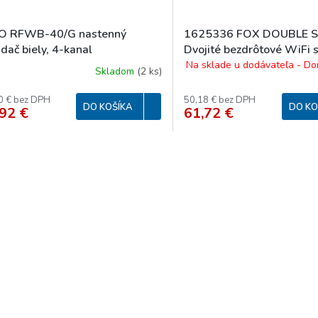
O RFWB-40/G nastenný
1625336 FOX DOUBLE 
dač biely, 4-kanal
Dvojité bezdrôtové WiFi 
relé pod vypínač alebo kr
Na sklade u dodávateľa - Do
Skladom
(
2 ks
)
0 € bez DPH
50,18 € bez DPH
DO KOŠÍKA
DO KO
92 €
61,72 €
O
v
l
á
d
a
c
i
e
p
r
v
k