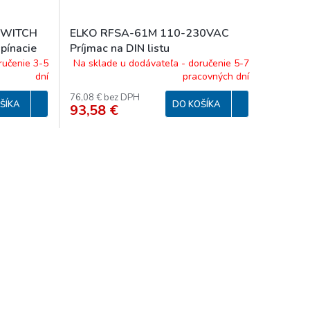
SWITCH
ELKO RFSA-61M 110-230VAC
spínacie
Príjmac na DIN listu
yt zásuvky
ručenie 3-5
Na sklade u dodávateľa - doručenie 5-7
dní
pracovných dní
76,08 € bez DPH
ŠÍKA
DO KOŠÍKA
93,58 €