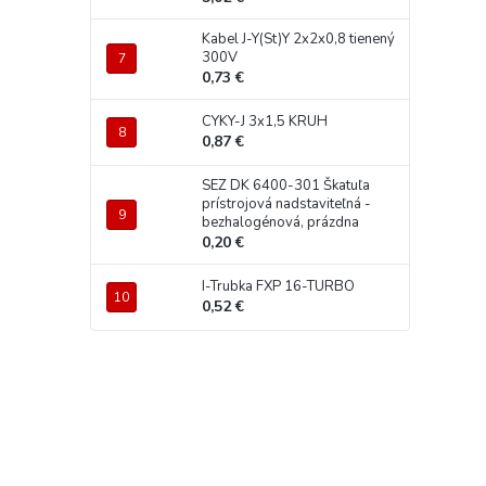
Kabel J-Y(St)Y 2x2x0,8 tienený
300V
0,73 €
CYKY-J 3x1,5 KRUH
0,87 €
SEZ DK 6400-301 Škatuľa
prístrojová nadstaviteľná -
bezhalogénová, prázdna
0,20 €
I-Trubka FXP 16-TURBO
0,52 €