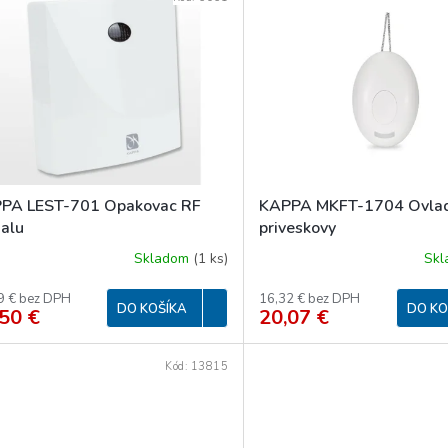
PA LEST-701 Opakovac RF
KAPPA MKFT-1704 Ovla
nalu
priveskovy
Skladom
(
1 ks
)
Sk
9 € bez DPH
16,32 € bez DPH
DO KOŠÍKA
DO KO
50 €
20,07 €
Kód:
13815