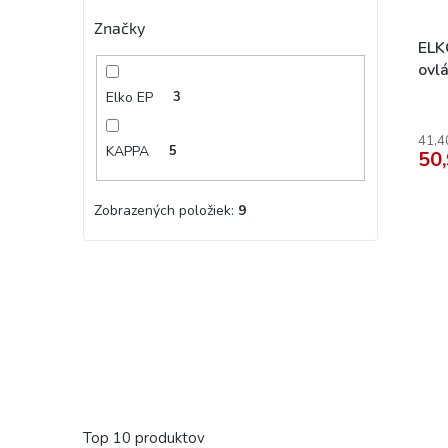
Značky
ELK
ovlá
Elko EP
3
41,4
KAPPA
5
50,
Zobrazených položiek:
9
Top 10 produktov