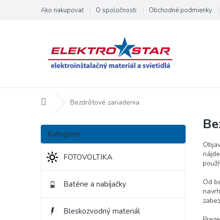
Prejsť
Ako nakupovať
O spoločnosti
Obchodné podmienky
na
obsah
Domov
Bezdrôtové zariadenia
Be
B
Preskočiť
o
Kategórie
kategórie
č
Objav
n
nájde
FOTOVOLTIKA
použí
ý
p
Od be
Batérie a nabíjačky
a
navrh
n
zabez
e
Bleskozvodný materiál
l
Preze