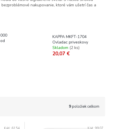
 bezproblémové nakupovanie, ktoré vám ušetrí čas a
000
KAPPA MKFT-1704
pod
Ovladac priveskovy
Skladom
(
2 ks
)
20,07 €
9
položiek celkom
Kód:
6154
Kód:
9907