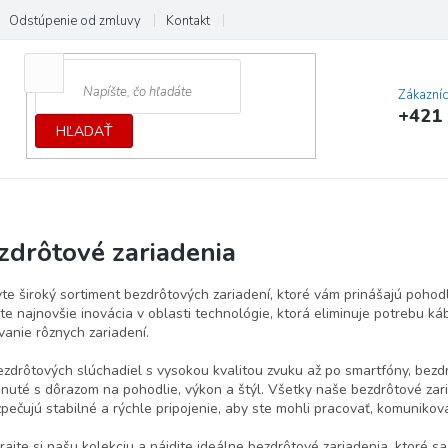
Odstúpenie od zmluvy
Kontakt
Cenník dopráv a platieb
Ochrana
Zákazní
+421 
HĽADAŤ
zdrôtové zariadenia
te široký sortiment bezdrôtových zariadení, ktoré vám prinášajú pohodl
te najnovšie inovácia v oblasti technológie, ktorá eliminuje potrebu 
vanie rôznych zariadení.
zdrôtových slúchadiel s vysokou kvalitou zvuku až po smartfóny, bezd
nuté s dôrazom na pohodlie, výkon a štýl. Všetky naše bezdrôtové zar
pečujú stabilné a rýchle pripojenie, aby ste mohli pracovať, komuniko
rajte si našu kolekciu a nájdite ideálne bezdrôtové zariadenia, ktoré s