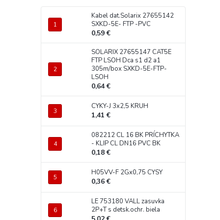
Kabel dat.Solarix 27655142
SXKD-5E- FTP -PVC
0,59 €
SOLARIX 27655147 CAT5E
FTP LSOH Dca s1 d2 a1
305m/box SXKD-5E-FTP-
LSOH
0,64 €
CYKY-J 3x2,5 KRUH
1,41 €
082212 CL 16 BK PRÍCHYTKA
- KLIP CL DN16 PVC BK
0,18 €
H05VV-F 2Gx0,75 CYSY
0,36 €
LE 753180 VALL zasuvka
2P+T s detsk.ochr. biela
5,02 €