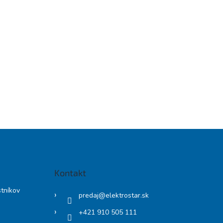
Kontakt
stníkov
predaj
@
elektrostar.sk
+421 910 505 111