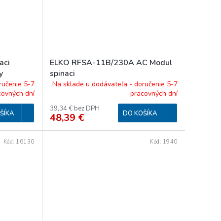
aci
ELKO RFSA-11B/230A AC Modul
y
spinaci
ručenie 5-7
Na sklade u dodávateľa - doručenie 5-7
covných dní
pracovných dní
39,34 € bez DPH
ŠÍKA
DO KOŠÍKA
48,39 €
Kód:
16130
Kód:
1940