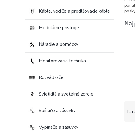
ponuk
posky
Káble, vodiče a predlžovacie káble
Naj
Modulárne prístroje
Náradie a pomôcky
Monitorovacia technika
Rozvádzače
Svietidlá a svetelné zdroje
R
a
Spínače a zásuvky
Naj
d
e
Vypínače a zásuvky
V
n