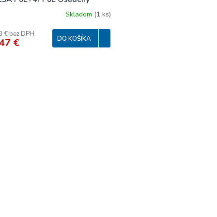
Skladom
(
1 ks
)
8 € bez DPH
DO KOŠÍKA
47 €
O
v
l
á
d
a
c
i
e
p
r
v
k
y
v
ý
p