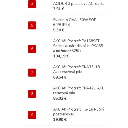
ACIDUR 3 plast.siva AC-durka
3,51 €
Svietidlo OVAL 60W SOP-
60/B IP44
5,34 €
AKCIA!!! Procraft PA168SET
Sada aku náradia pílka PKA35
a nožnice ES25Li
104,19 €
AKCIA!!! Procraft PKA33-1B
Aku reťazová píla
69,54 €
AKCIA!!! Procraft PKA42Li AKU
reťazová píla
85,02 €
AKCIA!!! Procraft HS-16 Ručný
postrekovač
19,90 €