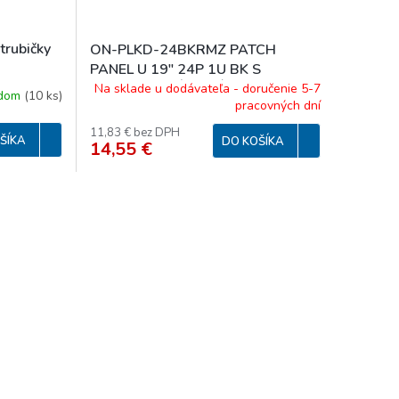
rubičky
ON-PLKD-24BKRMZ PATCH
PANEL U 19" 24P 1U BK S
VYVÄZOVANÍM PRÁZDNY
Na sklade u dodávateľa - doručenie 5-7
adom
(
10 ks
)
pracovných dní
11,83 € bez DPH
ŠÍKA
DO KOŠÍKA
14,55 €