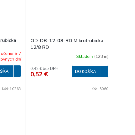
rubicka
OD-DB-12-08-RD Mikrotrubicka
12/8 RD
ručenie 5-7
Skladom
(
128 m
)
covných dní
0,42 € bez DPH
ŠÍKA
DO KOŠÍKA
0,52 €
Kód:
10263
Kód:
6060