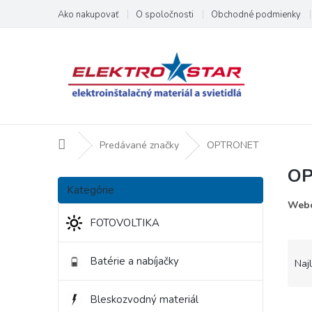
Prejsť
Ako nakupovať
O spoločnosti
Obchodné podmienky
na
obsah
Domov
Predávané značky
OPTRONET
O
B
Preskočiť
o
Kategórie
kategórie
č
Webo
n
FOTOVOLTIKA
ý
R
p
a
Batérie a nabíjačky
Naj
a
d
n
e
e
Bleskozvodný materiál
V
n
l