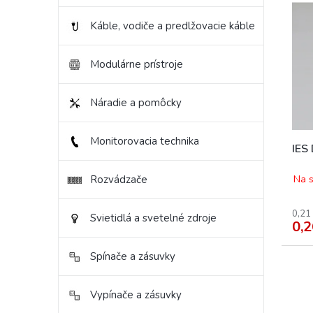
ý
i
p
e
Káble, vodiče a predlžovacie káble
i
p
s
r
Modulárne prístroje
p
o
r
d
o
u
Náradie a pomôcky
d
k
u
t
Monitorovacia technika
k
o
IES 
t
v
o
Na s
Rozvádzače
v
0,21
Svietidlá a svetelné zdroje
0,2
Spínače a zásuvky
Vypínače a zásuvky