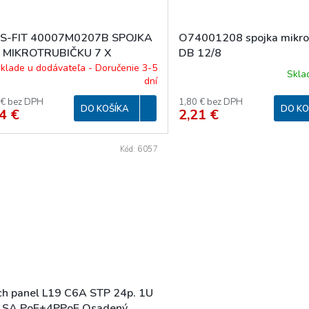
S-FIT 40007M0207B SPOJKA
O74001208 spojka mikrot
 MIKROTRUBIČKU 7 X
DB 12/8
,5mm DI MICROFIT
klade u dodávateľa - Doručenie 3-5
Skl
dní
 € bez DPH
1,80 € bez DPH
DO KOŠÍKA
DO KO
4 €
2,21 €
Kód:
6057
ch panel L19 C6A STP 24p. 1U
LSA PoE+4PPoE Osadený