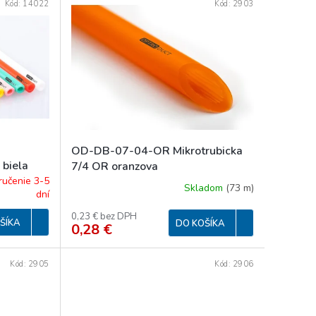
Kód:
14022
Kód:
2903
OD-DB-07-04-OR Mikrotrubicka
biela
7/4 OR oranzova
ručenie 3-5
Skladom
(
73 m
)
dní
0,23 € bez DPH
ŠÍKA
DO KOŠÍKA
0,28 €
Kód:
2905
Kód:
2906