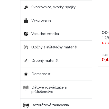
Svorkovnice, svorky, spojky
Vykurovanie
OD-
Vzduchotechnika
12/
Na s
Úložný a inštalačný materiál
0,40
0,4
Drobný materiál
Domácnosť
Dátové rozvádzače a
príslušenstvo
Bezdrôtové zariadenia