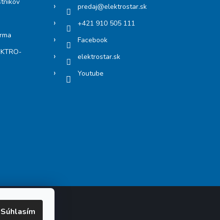
stníkov
predaj
@
elektrostar.sk
+421 910 505 111
arma
Facebook
LEKTRO-
elektrostar.sk
Youtube
Súhlasím