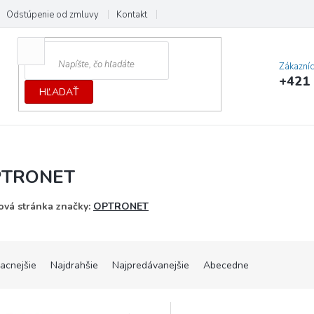
Odstúpenie od zmluvy
Kontakt
Cenník dopráv a platieb
Ochrana
Zákazní
+421 
HĽADAŤ
PTRONET
vá stránka značky:
OPTRONET
lacnejšie
Najdrahšie
Najpredávanejšie
Abecedne