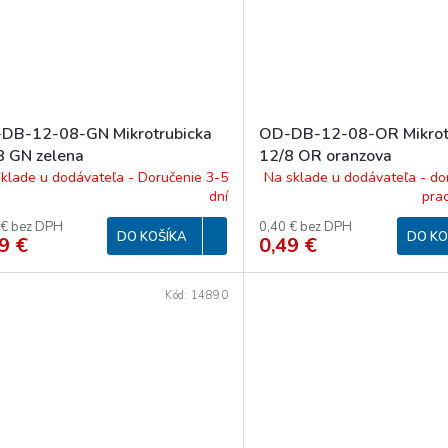
DB-12-08-GN Mikrotrubicka
OD-DB-12-08-OR Mikrot
8 GN zelena
12/8 OR oranzova
klade u dodávateľa - Doručenie 3-5
Na sklade u dodávateľa - do
dní
pra
 € bez DPH
0,40 € bez DPH
DO KOŠÍKA
DO KO
9 €
0,49 €
Kód:
14890