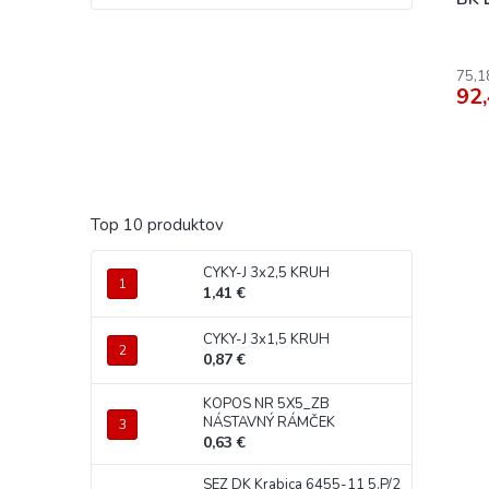
75,1
92,
Top 10 produktov
CYKY-J 3x2,5 KRUH
1,41 €
CYKY-J 3x1,5 KRUH
0,87 €
KOPOS NR 5X5_ZB
NÁSTAVNÝ RÁMČEK
0,63 €
SEZ DK Krabica 6455-11 5.P/2