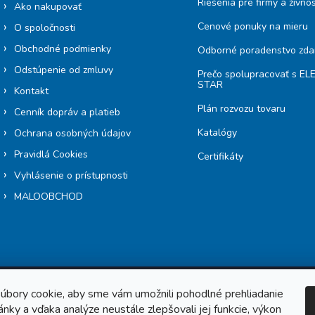
Riešenia pre firmy a živno
Ako nakupovať
Cenové ponuky na mieru
O spoločnosti
Obchodné podmienky
Odborné poradenstvo zd
Odstúpenie od zmluvy
Prečo spolupracovať s E
STAR
Kontakt
Plán rozvozu tovaru
Cenník dopráv a platieb
Katalógy
Ochrana osobných údajov
Pravidlá Cookies
Certifikáty
Vyhlásenie o prístupnosti
MALOOBCHOD
úbory cookie, aby sme vám umožnili pohodlné prehliadanie
nky a vďaka analýze neustále zlepšovali jej funkcie, výkon