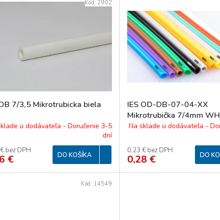
Kód:
2902
DB 7/3,5 Mikrotrubicka biela
IES OD-DB-07-04-XX
Mikrotrubička 7/4mm WH 
klade u dodávateľa - Doručenie 3-5
Na sklade u dodávateľa - Do
dní
 € bez DPH
0,23 € bez DPH
DO KOŠÍKA
DO KO
6 €
0,28 €
Kód:
14549