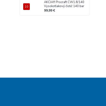
AKCIA!!! Procraft CW1.8/140
Vysokotlakový čistič 140 bar
99,99 €
Z
á
p
ä
t