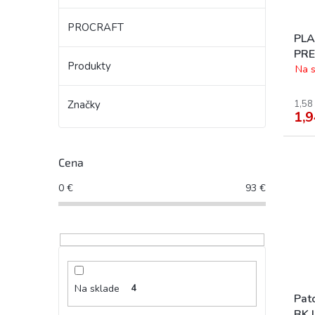
PROCRAFT
PLA
PRE
Produkty
7/3
Na s
1,58
Značky
1,9
Cena
0
€
93
€
Na sklade
4
Pat
BK 