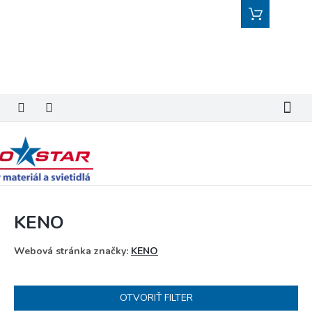
Prejsť
Nákupný
na
košík
obsah
KENO
Webová stránka značky:
KENO
OTVORIŤ FILTER