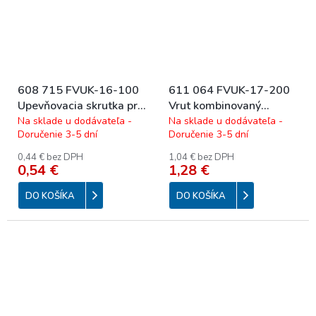
608 715 FVUK-16-100
611 064 FVUK-17-200
Upevňovacia skrutka pre
Vrut kombinovaný
strešné háky 100x8mm
šesthran M10 200 mm
Na sklade u dodávateľa -
Na sklade u dodávateľa -
Doručenie 3-5 dní
Doručenie 3-5 dní
(vrut) (bal 150ks)
0,44 € bez DPH
1,04 € bez DPH
0,54 €
1,28 €
DO KOŠÍKA
DO KOŠÍKA