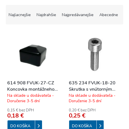
R
a
Najlacnejšie
Najdrahšie
Najpredávanejšie
Abecedne
d
e
V
n
ý
i
p
e
i
p
s
r
p
o
r
d
o
u
614 908 FVUK-27-CZ
635 234 FVUK-18-20
d
k
Koncovka montážneho
Skrutka s vnútorným
u
t
profilu čierna
šesťhranom M8x20 mm
Na sklade u dodávateľa -
Na sklade u dodávateľa -
k
o
Doručenie 3-5 dní
Doručenie 3-5 dní
t
v
o
0,15 € bez DPH
0,20 € bez DPH
0,18 €
0,25 €
v
DO KOŠÍKA
DO KOŠÍKA