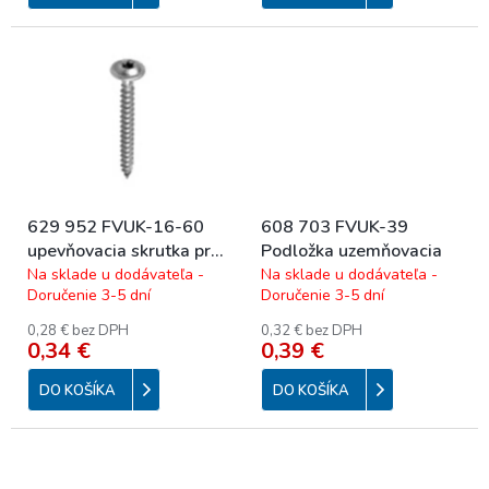
629 952 FVUK-16-60
608 703 FVUK-39
upevňovacia skrutka pre
Podložka uzemňovacia
montážne držiaky 60x8
Na sklade u dodávateľa -
Na sklade u dodávateľa -
Doručenie 3-5 dní
Doručenie 3-5 dní
0,28 € bez DPH
0,32 € bez DPH
0,34 €
0,39 €
DO KOŠÍKA
DO KOŠÍKA