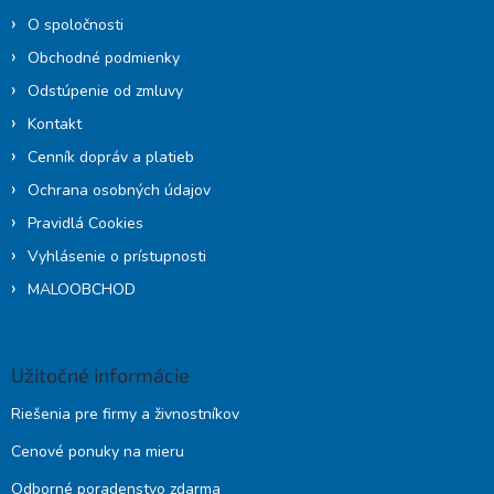
e
r
O spoločnosti
v
k
Obchodné podmienky
y
Odstúpenie od zmluvy
v
ý
Kontakt
p
Cenník dopráv a platieb
i
s
Ochrana osobných údajov
u
Pravidlá Cookies
Vyhlásenie o prístupnosti
MALOOBCHOD
Užitočné informácie
Riešenia pre firmy a živnostníkov
Cenové ponuky na mieru
Odborné poradenstvo zdarma