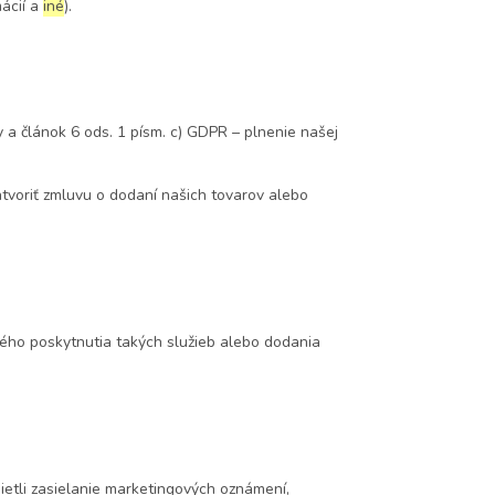
ácií a
iné
).
 a článok 6 ods. 1 písm. c) GDPR – plnenie našej
tvoriť zmluvu o dodaní našich tovarov alebo
ho poskytnutia takých služieb alebo dodania
mietli zasielanie marketingových oznámení,