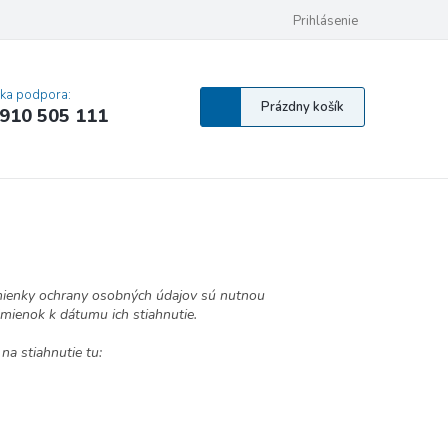
 osobných údajov
Pravidlá Cookies
Vyhlásenie o prístupnosti
Prihlásenie
MA
cka podpora:
Nákupný
Prázdny košík
910 505 111
košík
mienky ochrany osobných údajov sú nutnou
mienok k dátumu ich stiahnutie.
a stiahnutie tu: