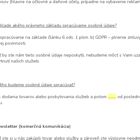
isov (hlavne na účtovné a daňové účely, prípadne na vybavenie reklam
áklade akého právneho základu spracúvame osobné údaje?
 spracúvanie na základe článku 6 ods. 1 písm. b) GDPR – plnenie zmluvy
ej povinnosti.
ľ by ste nám tieto osobné údaje neposkytli, nebudeme môcť s Vami uza
tnutí našich služieb.
dlho budeme osobné údaje spracúvať?
 dodania tovarov alebo poskytovania služieb a potom
………
od posledné
u.
ewsletter (komerčná komunikácia)
ľ ste si u nás zakúpili tovar alebo služby a zároveň ste výslovne neod