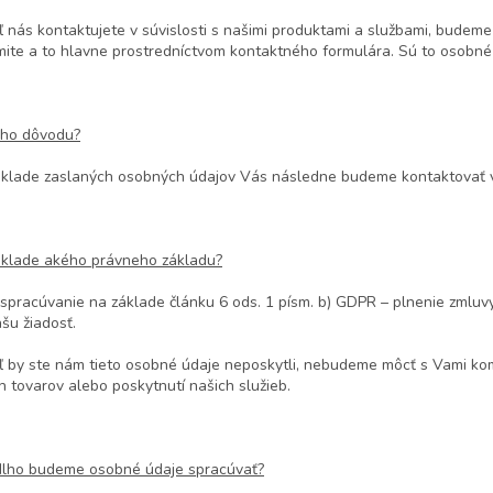
ľ nás kontaktujete v súvislosti s našimi produktami a službami, budem
ite a to hlavne prostredníctvom kontaktného formulára. Sú to osobné
ého dôvodu?
klade zaslaných osobných údajov Vás následne budeme kontaktovať v
klade akého právneho základu?
 spracúvanie na základe článku 6 ods. 1 písm. b) GDPR – plnenie zmluv
šu žiadosť.
ľ by ste nám tieto osobné údaje neposkytli, nebudeme môcť s Vami ko
h tovarov alebo poskytnutí našich služieb.
dlho budeme osobné údaje spracúvať?