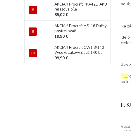
použi
AKCIA!!! Procraft PKA42Li AKU
reťazová píla
85,02 €
Na zá
AKCIA!!! Procraft HS-16 Ručný
postrekovač
19,90 €
Ide o
ciele
AKCIA!!! Procraft CW1.8/140
Vysokotlakový čistič 140 bar
99,99 €
Ako 
……..
r
sa ke
II.
Vaše 