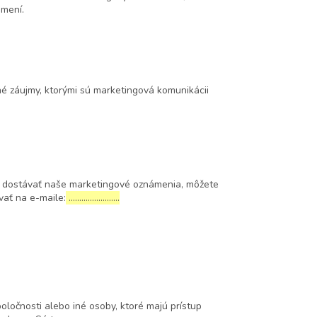
ámení.
né záujmy, ktorými sú marketingová komunikácii
j dostávať naše marketingové oznámenia, môžete
vať na e-maile:
……………………
ločnosti alebo iné osoby, ktoré majú prístup