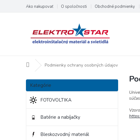
Prejsť
Ako nakupovať
O spoločnosti
Obchodné podmienky
na
obsah
Domov
Podmienky ochrany osobných údajov
Po
B
Preskočiť
o
Kategórie
kategórie
č
Unive
n
súčas
FOTOVOLTIKA
ý
Vzoro
p
https
Batérie a nabíjačky
a
n
e
Bleskozvodný materiál
l