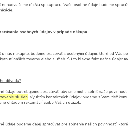
ľ nenadviažeme ďalšiu spoluprácu, Vaše osobné údaje budeme spracúv
ikácie.
pracúvanie osobných údajov v prípade nákupu
ľ u nás nakúpite, budeme pracovať s osobnými údajmi, ktoré od Vás p
kytnutí našich tovarov alebo služieb. Sú to hlavne fakturačné údaje: m
ého dôvodu?
é údaje potrebujeme spracúvať, aby sme mohli splniť naše povinnosti 
tovanie služieb
. Využitím kontaktných údajov budeme s Vami tiež kom
dne ohľadom reklamácií alebo Vašich otázok.
é údaje budeme ďalej spracúvať pre splnenie našich povinností, kto