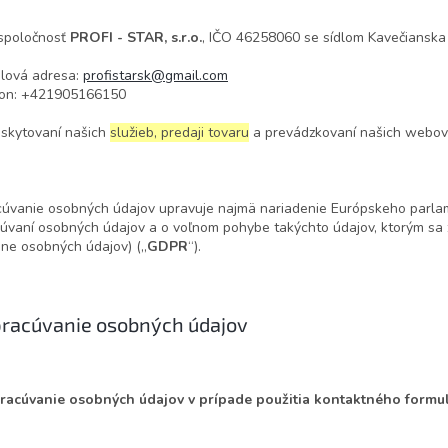
spoločnosť
PROFI - STAR, s.r.o.
, IČO 46258060 se sídlom Kavečianska
lová adresa:
profistarsk@gmail.com
on:
+421905166150
oskytovaní našich
služieb, predaji tovaru
a prevádzkovaní našich webov
úvanie osobných údajov upravuje najmä nariadenie Európskeho parlame
úvaní osobných údajov a o voľnom pohybe takýchto údajov, ktorým sa 
ne osobných údajov) („
GDPR
“).
Spracúvanie osobných údajov
pracúvanie osobných údajov v prípade použitia kontaktného formu