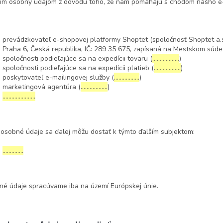
im osobný údajom z dôvodu toho, že nám pomáhajú s chodom nášho e-
prevádzkovateľ e-shopovej platformy Shoptet (spoločnosť Shoptet a.s
Praha 6, Česká republika, IČ: 289 35 675, zapísaná na Mestskom súde
spoločnosti podieľajúce sa na expedícii tovaru (
………………
)
spoločnosti podieľajúce sa na expedícii platieb (
………………
)
poskytovateľ e-mailingovej služby (
……………..
)
marketingová agentúra (
………………
)
………………….
osobné údaje sa ďalej môžu dostať k týmto ďalším subjektom:
…………..
é údaje spracúvame iba na území Európskej únie.