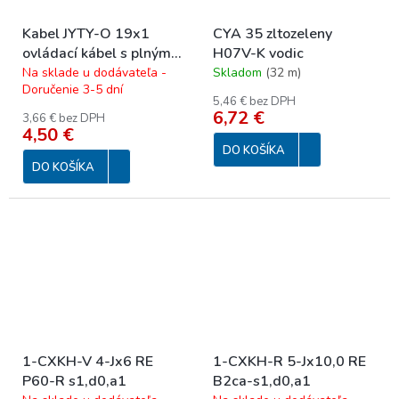
Kabel JYTY-O 19x1
CYA 35 zltozeleny
ovládací kábel s plným
H07V-K vodic
jadrom 250 V
Na sklade u dodávateľa -
Skladom
(
32 m
)
Doručenie 3-5 dní
5,46 € bez DPH
6,72 €
3,66 € bez DPH
4,50 €
DO KOŠÍKA
DO KOŠÍKA
1-CXKH-V 4-Jx6 RE
1-CXKH-R 5-Jx10,0 RE
P60-R s1,d0,a1
B2ca-s1,d0,a1