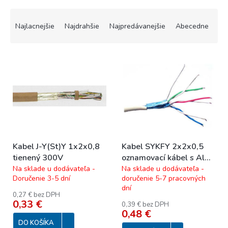
R
a
Najlacnejšie
Najdrahšie
Najpredávanejšie
Abecedne
d
e
V
n
ý
i
p
e
i
p
s
r
p
o
r
d
o
u
Kabel J-Y(St)Y 1x2x0,8
Kabel SYKFY 2x2x0,5
d
k
tienený 300V
oznamovací kábel s Al
u
t
tienením 100V
Na sklade u dodávateľa -
Na sklade u dodávateľa -
k
o
Doručenie 3-5 dní
doručenie 5-7 pracovných
t
v
dní
o
0,27 € bez DPH
0,33 €
v
0,39 € bez DPH
0,48 €
DO KOŠÍKA