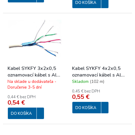
DO KOŠÍKA
Kabel SYKFY 3x2x0,5
Kabel SYKFY 4x2x0,5
oznamovací kábel s Al
oznamovací kábel s Al
tienením 100V
tienením 100V
Na sklade u dodávateľa -
Skladom
(
102 m
)
Doručenie 3-5 dní
0,45 € bez DPH
0,55 €
0,44 € bez DPH
0,54 €
DO KOŠÍKA
DO KOŠÍKA