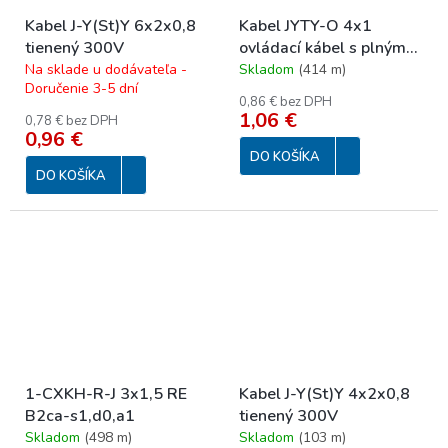
Kabel J-Y(St)Y 6x2x0,8
Kabel JYTY-O 4x1
tienený 300V
ovládací kábel s plným
jadrom 250 V
Na sklade u dodávateľa -
Skladom
(
414 m
)
Doručenie 3-5 dní
0,86 € bez DPH
1,06 €
0,78 € bez DPH
0,96 €
DO KOŠÍKA
DO KOŠÍKA
1-CXKH-R-J 3x1,5 RE
Kabel J-Y(St)Y 4x2x0,8
B2ca-s1,d0,a1
tienený 300V
Skladom
(
498 m
)
Skladom
(
103 m
)