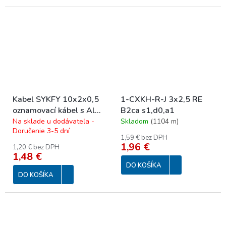
Kabel SYKFY 10x2x0,5
1-CXKH-R-J 3x2,5 RE
oznamovací kábel s Al
B2ca s1,d0,a1
tienením 100V
Na sklade u dodávateľa -
Skladom
(
1104 m
)
Doručenie 3-5 dní
1,59 € bez DPH
1,96 €
1,20 € bez DPH
1,48 €
DO KOŠÍKA
DO KOŠÍKA