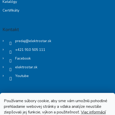
Katalógy
Certifikáty
Kontakt
predaj
@
elektrostar.sk
+421 910 505 111
Facebook
elektrostar.sk
Youtube
Používame súbory cookie, aby sme vám umožnili pohodlné
prehliadanie webovej stránky a vďaka analýze neustále
zlepšovali jej funkcie, výkon a použiteľnosť.
Viac informácií