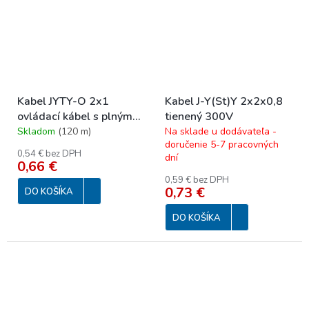
Kabel JYTY-O 2x1
Kabel J-Y(St)Y 2x2x0,8
ovládací kábel s plným
tienený 300V
jadrom 250 V
Skladom
(
120 m
)
Na sklade u dodávateľa -
doručenie 5-7 pracovných
0,54 € bez DPH
dní
0,66 €
0,59 € bez DPH
0,73 €
DO KOŠÍKA
DO KOŠÍKA