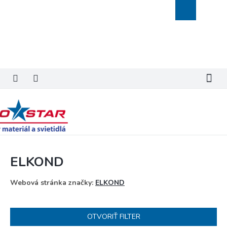
Prejsť
Nákupný
na
košík
obsah
ELKOND
Webová stránka značky:
ELKOND
OTVORIŤ FILTER