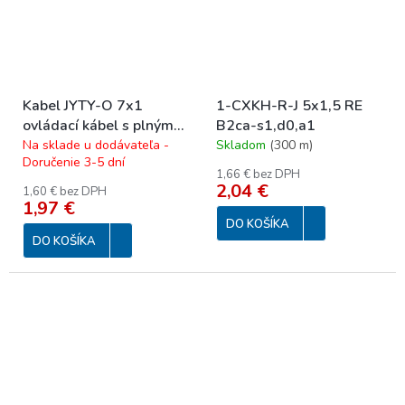
Kabel JYTY-O 7x1
1-CXKH-R-J 5x1,5 RE
ovládací kábel s plným
B2ca-s1,d0,a1
jadrom 250 V
Na sklade u dodávateľa -
Skladom
(
300 m
)
Doručenie 3-5 dní
1,66 € bez DPH
2,04 €
1,60 € bez DPH
1,97 €
DO KOŠÍKA
DO KOŠÍKA