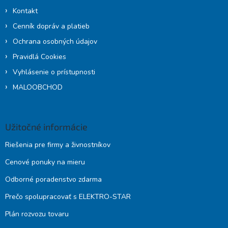
ý
Kontakt
p
Cenník dopráv a platieb
i
s
Ochrana osobných údajov
u
Pravidlá Cookies
Vyhlásenie o prístupnosti
MALOOBCHOD
Užitočné informácie
Riešenia pre firmy a živnostníkov
Cenové ponuky na mieru
Odborné poradenstvo zdarma
Prečo spolupracovať s ELEKTRO-STAR
Plán rozvozu tovaru