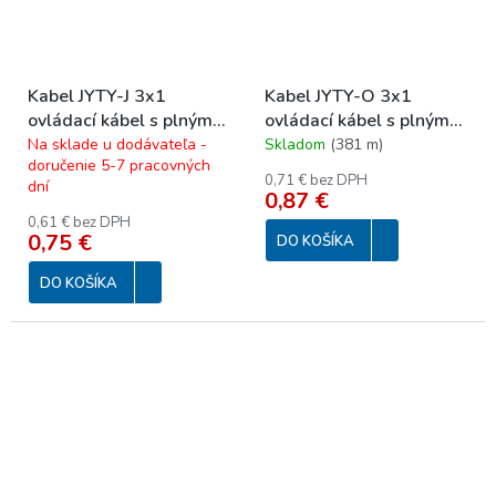
Kabel JYTY-J 3x1
Kabel JYTY-O 3x1
ovládací kábel s plným
ovládací kábel s plným
jadrom 250 V
jadrom 250 V
Na sklade u dodávateľa -
Skladom
(
381 m
)
doručenie 5-7 pracovných
0,71 € bez DPH
dní
0,87 €
0,61 € bez DPH
0,75 €
DO KOŠÍKA
DO KOŠÍKA