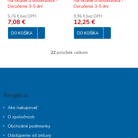
Na sklade u dodávateľa -
Na sklade u dodávateľa -
Doručenie 3-5 dní
Doručenie 3-5 dní
5,76 € bez DPH
9,96 € bez DPH
7,08 €
12,25 €
DO KOŠÍKA
DO KOŠÍKA
22
položiek celkom
O
v
l
Z
á
á
d
p
a
c
ä
Navigácia
i
t
e
i
p
Ako nakupovať
e
r
O spoločnosti
v
k
Obchodné podmienky
y
Odstúpenie od zmluvy
v