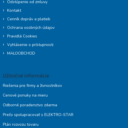
Odstúpenie od zmluvy
v
ý
Kontakt
p
Cenník dopráv a platieb
i
s
Ochrana osobných údajov
u
Pravidlá Cookies
Vyhlásenie o prístupnosti
MALOOBCHOD
Užitočné informácie
Riešenia pre firmy a živnostníkov
Cenové ponuky na mieru
Odborné poradenstvo zdarma
Prečo spolupracovať s ELEKTRO-STAR
Plán rozvozu tovaru