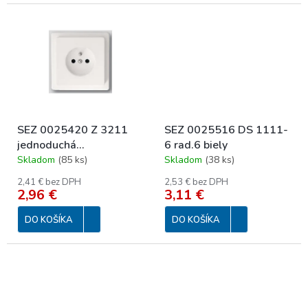
SEZ 0025420 Z 3211
SEZ 0025516 DS 1111-
jednoduchá
6 rad.6 biely
polozapustená biela
Skladom
(
85 ks
)
Skladom
(
38 ks
)
2,41 € bez DPH
2,53 € bez DPH
2,96 €
3,11 €
DO KOŠÍKA
DO KOŠÍKA