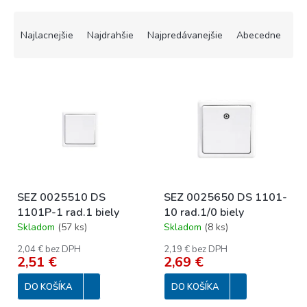
R
a
Najlacnejšie
Najdrahšie
Najpredávanejšie
Abecedne
d
e
V
n
ý
i
p
e
i
p
s
r
p
o
r
d
o
u
SEZ 0025510 DS
SEZ 0025650 DS 1101-
d
k
1101P-1 rad.1 biely
10 rad.1/0 biely
u
t
Skladom
(
57 ks
)
Skladom
(
8 ks
)
k
o
t
v
2,04 € bez DPH
2,19 € bez DPH
o
2,51 €
2,69 €
v
DO KOŠÍKA
DO KOŠÍKA