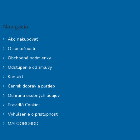
Z
á
á
d
p
a
c
ä
Navigácia
i
t
e
i
p
Ako nakupovať
e
r
O spoločnosti
v
k
Obchodné podmienky
y
Odstúpenie od zmluvy
v
ý
Kontakt
p
Cenník dopráv a platieb
i
s
Ochrana osobných údajov
u
Pravidlá Cookies
Vyhlásenie o prístupnosti
MALOOBCHOD