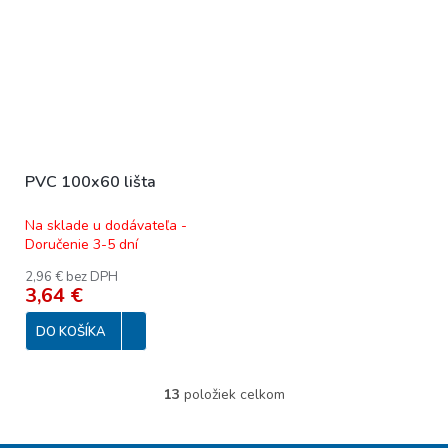
PVC 100x60 lišta
Na sklade u dodávateľa -
Doručenie 3-5 dní
2,96 € bez DPH
3,64 €
DO KOŠÍKA
13
položiek celkom
O
v
l