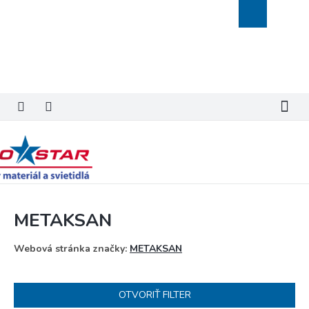
Prejsť
Nákupný
na
košík
obsah
METAKSAN
Webová stránka značky:
METAKSAN
OTVORIŤ FILTER