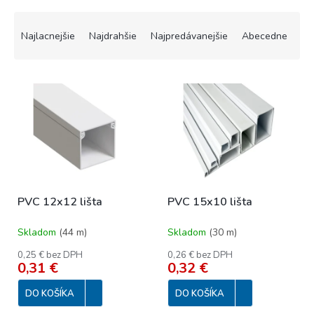
R
a
Najlacnejšie
Najdrahšie
Najpredávanejšie
Abecedne
d
e
V
n
ý
i
p
e
i
p
s
r
p
o
r
d
o
u
PVC 12x12 lišta
PVC 15x10 lišta
d
k
u
t
Skladom
(
44 m
)
Skladom
(
30 m
)
k
o
t
v
0,25 € bez DPH
0,26 € bez DPH
o
0,31 €
0,32 €
v
DO KOŠÍKA
DO KOŠÍKA