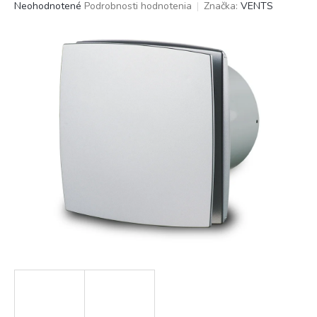
Priemerné
Neohodnotené
Podrobnosti hodnotenia
Značka:
VENTS
hodnotenie
produktu
je
0,0
z
5
hviezdičiek.