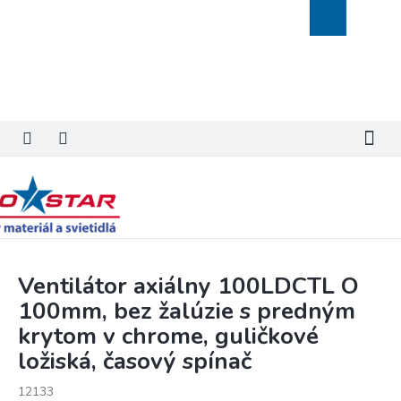
Prejsť
Nákupný
na
košík
obsah
Ventilátor axiálny 100LDCTL O
100mm, bez žalúzie s predným
krytom v chrome, guličkové
ložiská, časový spínač
12133