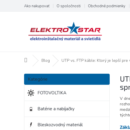
Prejsť
Ako nakupovať
O spoločnosti
Obchodné podmienky
na
obsah
Domov
Blog
UTP vs. FTP káble: Ktorý je lepší pr
B
Preskočiť
UTP
o
Kategórie
kategórie
č
sp
n
FOTOVOLTIKA
ý
V dne
p
rozho
Batérie a nabíjačky
medzi
a
týcht
n
e
Bleskozvodný materiál
Zákl
l