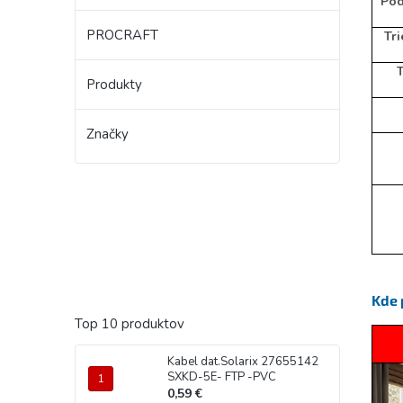
Pod
PROCRAFT
Tri
T
Produkty
Značky
Kde 
Top 10 produktov
Kabel dat.Solarix 27655142
SXKD-5E- FTP -PVC
0,59 €