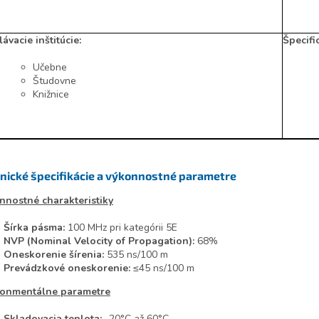
ávacie inštitúcie:
Špecifi
Učebne
Študovne
Knižnice
nické špecifikácie a výkonnostné parametre
nnostné charakteristiky
Šírka pásma:
100 MHz pri kategórii 5E
NVP (Nominal Velocity of Propagation):
68%
Oneskorenie šírenia:
535 ns/100 m
Prevádzkové oneskorenie:
≤45 ns/100 m
ronmentálne parametre
Skladovacia teplota:
-20°C až 60°C