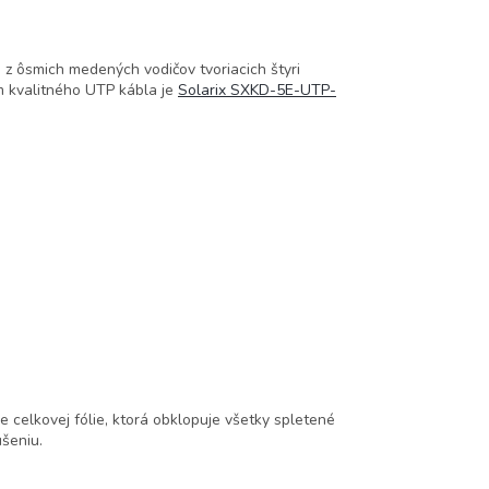
 z ôsmich medených vodičov tvoriacich štyri
m kvalitného UTP kábla je
Solarix SXKD-5E-UTP-
 celkovej fólie, ktorá obklopuje všetky spletené
šeniu.