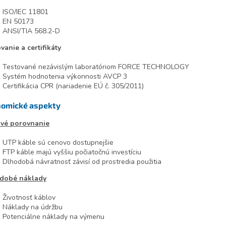
ISO/IEC 11801
EN 50173
ANSI/TIA 568.2-D
vanie a certifikáty
Testované nezávislým laboratóriom FORCE TECHNOLOGY
Systém hodnotenia výkonnosti AVCP 3
Certifikácia CPR (nariadenie EÚ č. 305/2011)
omické aspekty
vé porovnanie
UTP káble sú cenovo dostupnejšie
FTP káble majú vyššiu počiatočnú investíciu
Dlhodobá návratnosť závisí od prostredia použitia
dobé náklady
Životnosť káblov
Náklady na údržbu
Potenciálne náklady na výmenu