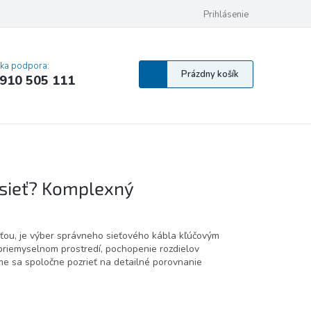
 osobných údajov
Pravidlá Cookies
Vyhlásenie o prístupnosti
Prihlásenie
MA
cka podpora:
Nákupný
Prázdny košík
910 505 111
košík
u sieť? Komplexný
sťou, je výber správneho sieťového kábla kľúčovým
o priemyselnom prostredí, pochopenie rozdielov
e sa spoločne pozrieť na detailné porovnanie