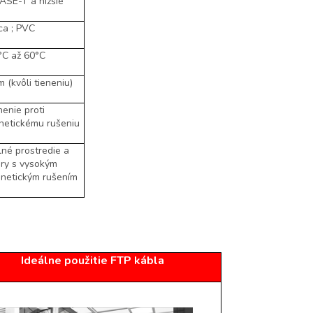
ASE-T a nižšie
ca ; PVC
°C až 60°C
m (kvôli tieneniu)
nenie proti
netickému rušeniu
né prostredie a
ory s vysokým
netickým rušením
Ideálne použitie FTP kábla