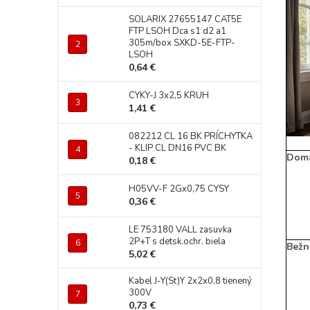
SOLARIX 27655147 CAT5E
FTP LSOH Dca s1 d2 a1
305m/box SXKD-5E-FTP-
LSOH
0,64 €
CYKY-J 3x2,5 KRUH
1,41 €
082212 CL 16 BK PRÍCHYTKA
- KLIP CL DN16 PVC BK
Domá
0,18 €
H05VV-F 2Gx0,75 CYSY
0,36 €
LE 753180 VALL zasuvka
2P+T s detsk.ochr. biela
Bežn
5,02 €
Kabel J-Y(St)Y 2x2x0,8 tienený
300V
0,73 €