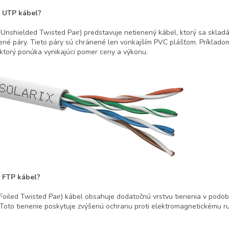
e UTP kábel?
Unshielded Twisted Pair) predstavuje netienený kábel, ktorý sa skladá
ené páry. Tieto páry sú chránené len vonkajším PVC plášťom. Príklado
 ktorý ponúka vynikajúci pomer ceny a výkonu.
e FTP kábel?
Foiled Twisted Pair) kábel obsahuje dodatočnú vrstvu tienenia v podobe
 Toto tienenie poskytuje zvýšenú ochranu proti elektromagnetickému ru