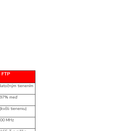
FTP
datočným tienením
,97% meď
kvôli tieneniu)
00 MHz