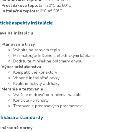
Prevádzková teplota:
-20°C až 60°C
Inštalačná teplota:
0°C až 50°C
tické aspekty inštalácie
ava na inštaláciu
Plánovanie trasy
Vyhnite sa zdrojom tepla
Minimalizujte kríženie s elektrickými káblami
Dodržujte minimálne polomery ohybu
Výber príslušenstva
Kompatibilné konektory
Vhodné inštalačné prvky
Kvalitné úchyty a držiaky
Meranie a testovanie
Využitie metrového značenia na kábli
Kontrola kontinuity
Testovanie prenosových parametrov
ifikácia a štandardy
inárodné normy