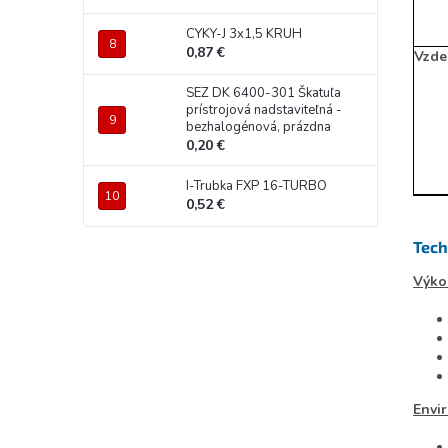
CYKY-J 3x1,5 KRUH
0,87 €
Vzdel
SEZ DK 6400-301 Škatuľa
prístrojová nadstaviteľná -
bezhalogénová, prázdna
0,20 €
I-Trubka FXP 16-TURBO
0,52 €
Tech
Výko
Envi