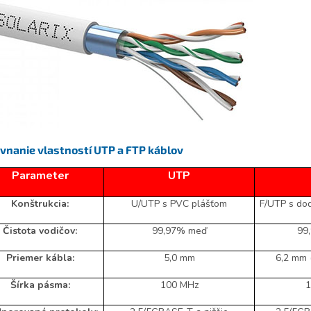
vnanie vlastností UTP a FTP káblov
Parameter
UTP
Konštrukcia:
U/UTP s PVC plášťom
F/UTP s do
Čistota vodičov:
99,97% meď
99
Priemer kábla:
5,0 mm
6,2 mm (
Šírka pásma:
100 MHz
1