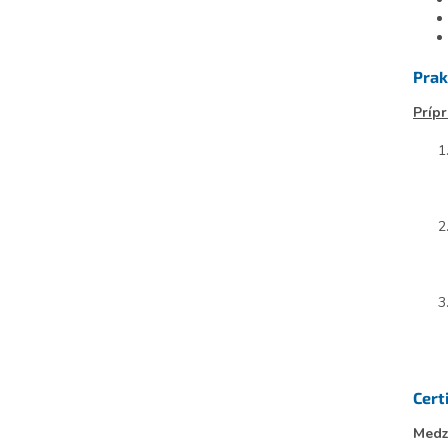
Prak
Prípr
Cert
Medz