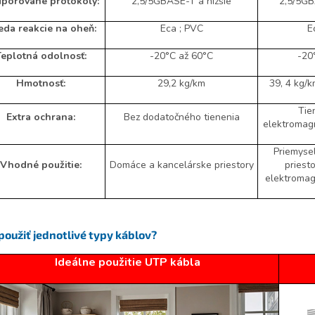
porované protokoly:
2,5/5GBASE-T a nižšie
2,5/5GB
eda reakcie na oheň:
Eca ; PVC
E
eplotná odolnosť:
-20°C až 60°C
-20
Hmotnosť:
29,2 kg/km
39, 4 kg/k
Tie
Extra ochrana:
Bez dodatočného tienenia
elektromag
Priemysel
Vhodné použitie:
Domáce a kancelárske priestory
priest
elektromag
použiť jednotlivé typy káblov?
Ideálne použitie UTP kábla