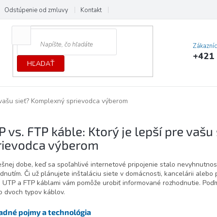
Odstúpenie od zmluvy
Kontakt
Cenník dopráv a platieb
Ochrana
Zákazní
+421 
HĽADAŤ
e vašu sieť? Komplexný sprievodca výberom
 vs. FTP káble: Ktorý je lepší pre vaš
rievodca výberom
šnej dobe, keď sa spoľahlivé internetové pripojenie stalo nevyhnutno
dnutím. Či už plánujete inštaláciu siete v domácnosti, kancelárii aleb
 UTP a FTP káblami vám pomôže urobiť informované rozhodnutie. Poďm
o dvoch typov káblov.
adné pojmy a technológia