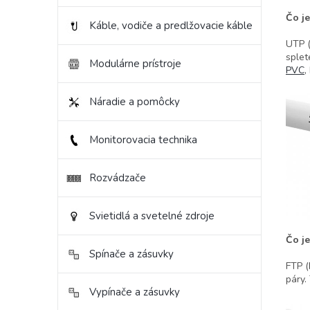
Čo j
Káble, vodiče a predlžovacie káble
UTP (
splet
Modulárne prístroje
PVC
,
Náradie a pomôcky
Monitorovacia technika
Rozvádzače
Svietidlá a svetelné zdroje
Čo j
Spínače a zásuvky
FTP (
páry.
Vypínače a zásuvky