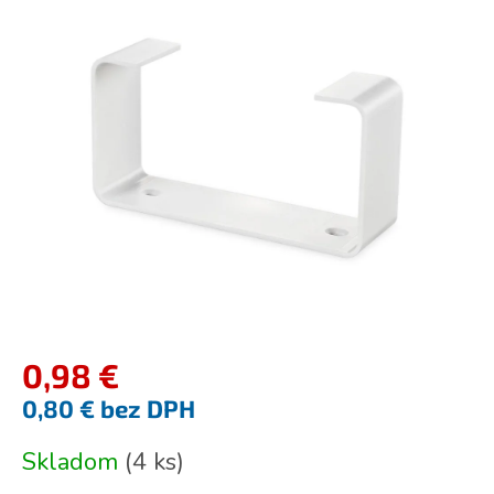
je
0,0
z
5
hviezdičiek.
0,98 €
0,80 € bez DPH
Jednotková
Skladom
(
4 ks
)
cena: