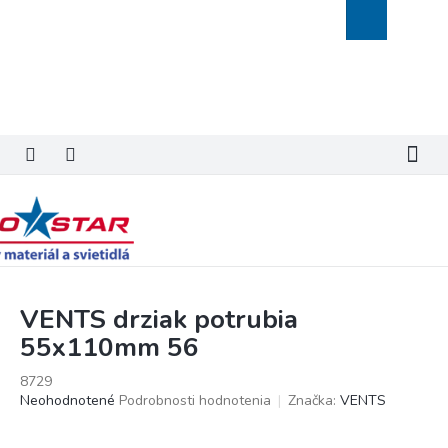
Prejsť
Nákupný
na
košík
obsah
VENTS drziak potrubia
55x110mm 56
8729
Priemerné
Neohodnotené
Podrobnosti hodnotenia
Značka:
VENTS
hodnotenie
produktu