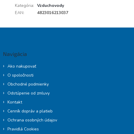
Kategória
:
Vzduchovody
EAN
:
4823016213037
Z
á
p
ä
Navigácia
t
i
Ako nakupovať
e
O spoločnosti
Obchodné podmienky
Odstúpenie od zmluvy
Kontakt
Cenník dopráv a platieb
Ochrana osobných údajov
Pravidlá Cookies