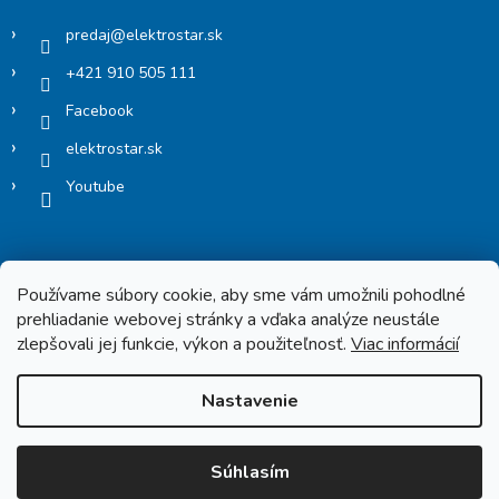
predaj
@
elektrostar.sk
+421 910 505 111
Facebook
elektrostar.sk
Youtube
Používame súbory cookie, aby sme vám umožnili pohodlné
prehliadanie webovej stránky a vďaka analýze neustále
zlepšovali jej funkcie, výkon a použiteľnosť.
Viac informácií
Copyright 2026
Elektrostar.shop
. Všetky práva vyhradené.
Nastavenie
Vytvoril Shoptet
Súhlasím