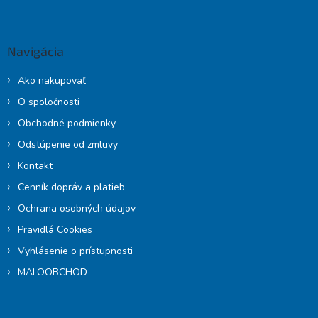
á
p
ä
Navigácia
t
i
Ako nakupovať
e
O spoločnosti
Obchodné podmienky
Odstúpenie od zmluvy
Kontakt
Cenník dopráv a platieb
Ochrana osobných údajov
Pravidlá Cookies
Vyhlásenie o prístupnosti
MALOOBCHOD