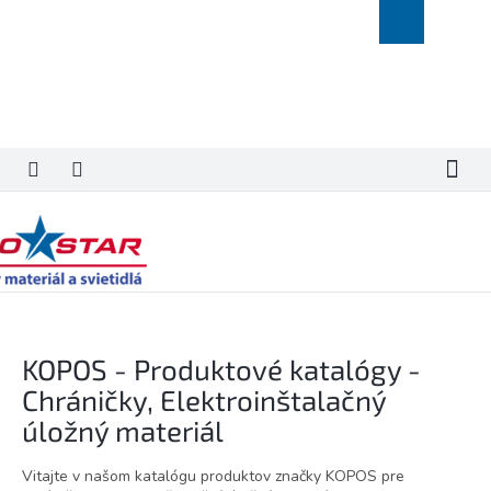
Prejsť
Nákupný
na
košík
obsah
KOPOS - Produktové katalógy -
Chráničky, Elektroinštalačný
úložný materiál
Vitajte v našom katalógu produktov značky KOPOS pre