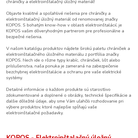
chráničky a elektroinštalačný úložný materiál!
Objavte kvalitné a spoľahlivé riešenia pre chráničky a
elektroinštalačný úložný materiál od renomovanej značky
KOPOS. S bohatým know-how v oblasti elektroinštalácií, je
KOPOS vašim dôveryhodným partnerom pre profesionálne a
bezpečné riešenia.
V našom katalógu produktov nájdete širokú paletu chráničiek a
elektroinštalačného úložného materiálu z portfólia značky
KOPOS. Nech ide o rôzne typy krabíc, chráničiek, lišt alebo
príslušenstva, naša ponuka je zameraná na zabezpečenie
bezchybnej elektroinštalácie a ochranu pre vaše elektrické
systémy.
Detailné informácie o každom produkte sú starostlivo
zdokumentované a doplnené o obrázky, technické špecifikácie a
ďalšie dôležité údaje, aby sme Vám uľahčili rozhodovanie pri
výbere produktov, ktoré najlepšie spĺňajú vaše
elektroinštalačné požiadavky.
KOPOS - Elektroinštalačný úložný