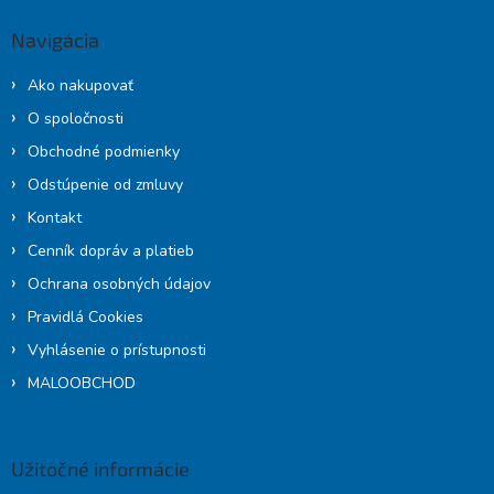
p
ä
Navigácia
t
i
Ako nakupovať
e
O spoločnosti
Obchodné podmienky
Odstúpenie od zmluvy
Kontakt
Cenník dopráv a platieb
Ochrana osobných údajov
Pravidlá Cookies
Vyhlásenie o prístupnosti
MALOOBCHOD
Užitočné informácie