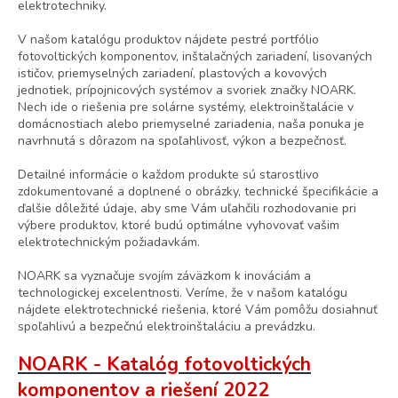
elektrotechniky.
V našom katalógu produktov nájdete pestré portfólio
fotovoltických komponentov, inštalačných zariadení, lisovaných
ističov, priemyselných zariadení, plastových a kovových
jednotiek, prípojnicových systémov a svoriek značky NOARK.
Nech ide o riešenia pre solárne systémy, elektroinštalácie v
domácnostiach alebo priemyselné zariadenia, naša ponuka je
navrhnutá s dôrazom na spoľahlivosť, výkon a bezpečnosť.
Detailné informácie o každom produkte sú starostlivo
zdokumentované a doplnené o obrázky, technické špecifikácie a
ďalšie dôležité údaje, aby sme Vám uľahčili rozhodovanie pri
výbere produktov, ktoré budú optimálne vyhovovať vašim
elektrotechnickým požiadavkám.
NOARK sa vyznačuje svojím záväzkom k inováciám a
technologickej excelentnosti. Veríme, že v našom katalógu
nájdete elektrotechnické riešenia, ktoré Vám pomôžu dosiahnuť
spoľahlivú a bezpečnú elektroinštaláciu a prevádzku.
NOARK - Katalóg fotovoltických
komponentov a riešení 2022