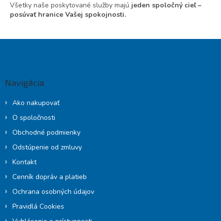
Všetky naše poskytované služby majú
jeden spoločný cieľ –
posúvať hranice Vašej spokojnosti.
Z
á
p
ä
Navigácia
t
i
Ako nakupovať
e
O spoločnosti
Obchodné podmienky
Odstúpenie od zmluvy
Kontakt
Cenník dopráv a platieb
Ochrana osobných údajov
Pravidlá Cookies