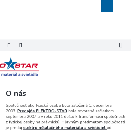
Prejsť
Nákupný
na
košík
obsah
O nás
Spoločnosť ako fyzická osoba bola založená 1. decembra
2003.
Predajňa ELEKTRO-STAR
bola otvorená začiatkom
septembra 2007 a v roku 2011 došlo k transformácii spoločnosti
z fyzickej osoby na právnickú.
Hlavným predmetom
spoločnosti
je predaj
elektroinštalačného materiálu a svietidiel
od