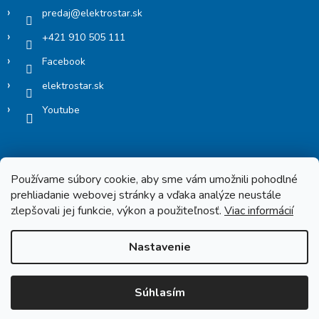
predaj
@
elektrostar.sk
+421 910 505 111
Facebook
elektrostar.sk
Youtube
Používame súbory cookie, aby sme vám umožnili pohodlné
prehliadanie webovej stránky a vďaka analýze neustále
zlepšovali jej funkcie, výkon a použiteľnosť.
Viac informácií
Copyright 2026
Elektrostar.shop
. Všetky práva vyhradené.
Nastavenie
Vytvoril Shoptet
Súhlasím