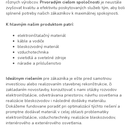
rôznych výrobcov.
Prvoradým cieľom spoločnosti
je neustále
zvyšovať kvalitu a efektivitu poskytovaných služieb tým, aby boli
splnené potreby našich zákazníkov k maximálnej spokojnosti.
K hlavným našim produktom patrí:
elektroinštalačný materiál
káble a vodiče
bleskozvodný materiál
vzduchotechnika
svietidlá a svetelné zdroje
náradie a príslušenstvo
Ideálnym riešením
pre zákazníka je ešte pred samotnou
investíciou alebo realizovaním stavebnej rekonštrukcie, či
zakladaním novostavby, konzultovať s nami otázky rozvodov
elektroinštalácie, odvetrávania priestorov, návrhu osvetlenia a
realizácie bleskozvodov i následné dodávky materiálu.
Dokážeme fundovane poradiť pri optimalizácií týchto riešení a
promptne dodávať materiál v celej oblasti problematiky
elektroinštalácie, vzduchotechniky, realizácie bleskozvodov,
interiérového a exteriérového osvetlenia.