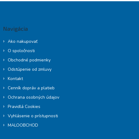
Z
á
p
ä
Navigácia
t
i
Ako nakupovať
e
O spoločnosti
Obchodné podmienky
Odstúpenie od zmluvy
Kontakt
Cenník dopráv a platieb
Ochrana osobných údajov
Pravidlá Cookies
Vyhlásenie o prístupnosti
MALOOBCHOD