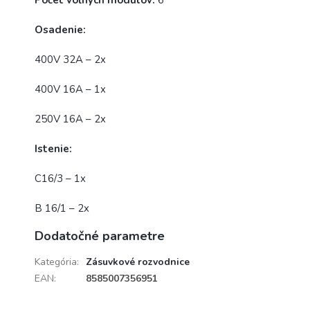
Počet voľných modulov:
6
Osadenie:
400V 32A – 2x
400V 16A – 1x
250V 16A – 2x
Istenie:
C16/3 – 1x
B 16/1 – 2x
Dodatočné parametre
Kategória
:
Zásuvkové rozvodnice
EAN
:
8585007356951