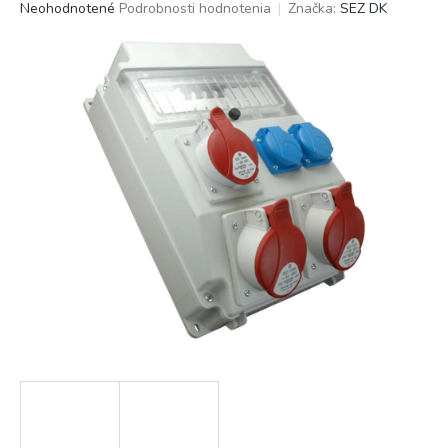
Priemerné
Neohodnotené
Podrobnosti hodnotenia
Značka:
SEZ DK
hodnotenie
produktu
je
0,0
z
5
hviezdičiek.