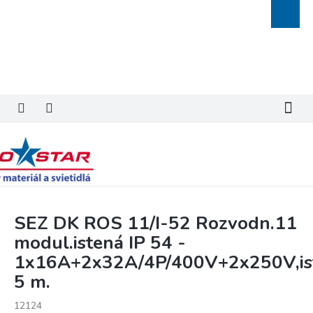
Prejsť
Nákupn
na
košík
obsah
SEZ DK ROS 11/I-52 Rozvodn.11
modul.istená IP 54 -
1x16A+2x32A/4P/400V+2x250V,ist
5 m.
12124