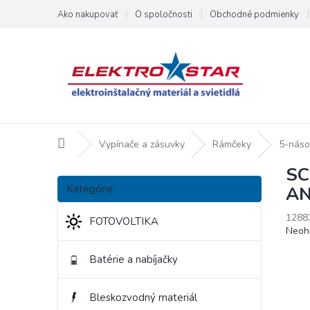
Prejsť
Ako nakupovať
O spoločnosti
Obchodné podmienky
na
obsah
Domov
Vypínače a zásuvky
Rámčeky
5-nás
SC
B
Preskočiť
o
Kategórie
AN
kategórie
č
n
1288
FOTOVOLTIKA
Priem
Neoh
ý
hodno
p
produ
Batérie a nabíjačky
a
je
n
0,0
e
z
Bleskozvodný materiál
l
5