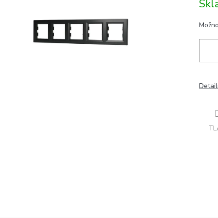
Sk
cena:
ičiek.
Možno
Detai
TL