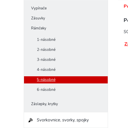
P
Vypínače
Zásuvky
P
Rámčeky
S
1-násobné
Z
2-násobné
3-násobné
4-násobné
5-násobné
6-násobné
Záslepky, krytky
Svorkovnice, svorky, spojky