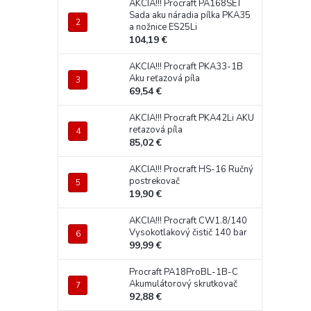
AKCIA!!! Procraft PA168SET
Sada aku náradia pílka PKA35
a nožnice ES25Li
104,19 €
AKCIA!!! Procraft PKA33-1B
Aku reťazová píla
69,54 €
AKCIA!!! Procraft PKA42Li AKU
reťazová píla
85,02 €
AKCIA!!! Procraft HS-16 Ručný
postrekovač
19,90 €
AKCIA!!! Procraft CW1.8/140
Vysokotlakový čistič 140 bar
99,99 €
Procraft PA18ProBL-1B-C
Akumulátorový skrutkovač
92,88 €