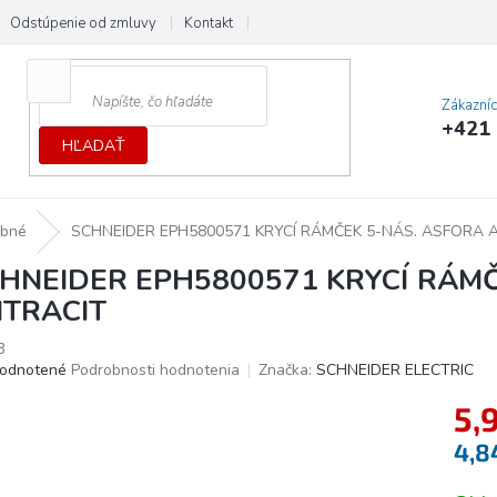
Odstúpenie od zmluvy
Kontakt
Cenník dopráv a platieb
Ochrana
Zákazní
+421 
HĽADAŤ
obné
SCHNEIDER EPH5800571 KRYCÍ RÁMČEK 5-NÁS. ASFORA 
HNEIDER EPH5800571 KRYCÍ RÁMČ
TRACIT
3
erné
odnotené
Podrobnosti hodnotenia
Značka:
SCHNEIDER ELECTRIC
tenie
5,
ktu
4,8
Jedno