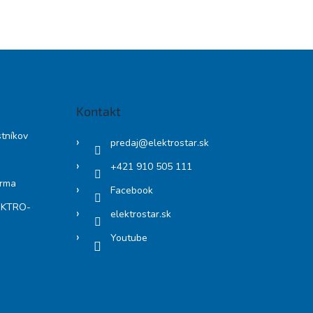
Kontakt
stníkov
predaj
@
elektrostar.sk
+421 910 505 111
arma
Facebook
LEKTRO-
elektrostar.sk
Youtube