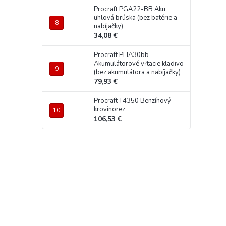
Procraft PGA22-BB Aku
uhlová brúska (bez batérie a
nabíjačky)
34,08 €
Procraft PHA30bb
Akumulátorové vŕtacie kladivo
(bez akumulátora a nabíjačky)
79,93 €
Procraft T4350 Benzínový
krovinorez
106,53 €