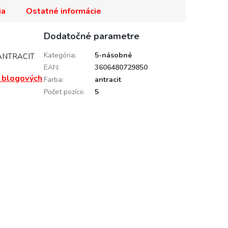
ia
Ostatné informácie
Dodatočné parametre
Kategória
:
5-násobné
ANTRACIT
EAN
:
3606480729850
h blogových
Farba
:
antracit
Počet pozícii
:
5