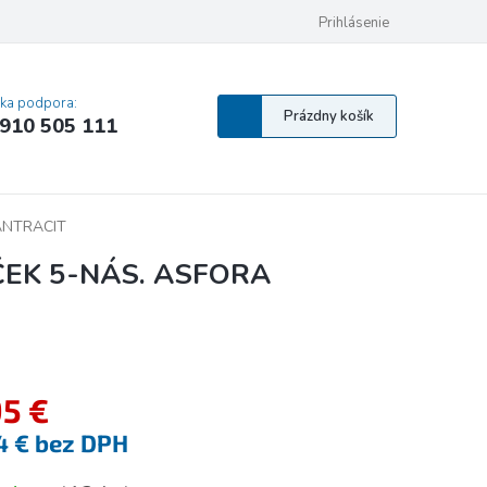
 osobných údajov
Pravidlá Cookies
Vyhlásenie o prístupnosti
Prihlásenie
MA
cka podpora:
Nákupný
Prázdny košík
910 505 111
košík
ANTRACIT
EK 5-NÁS. ASFORA
95 €
4 € bez DPH
tková