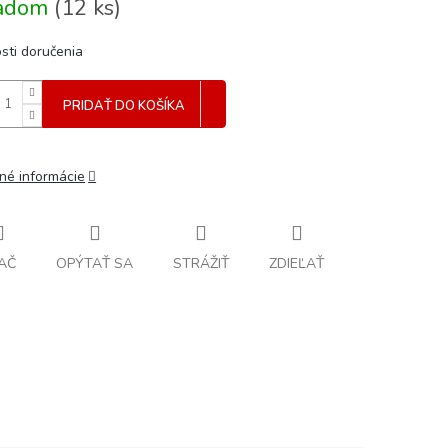
ladom
(
12 ks
)
sti doručenia
PRIDAŤ DO KOŠÍKA
lné informácie
AČ
OPÝTAŤ SA
STRÁŽIŤ
ZDIEĽAŤ