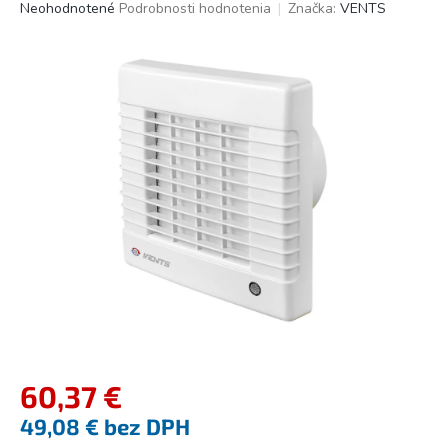
Priemerné
Neohodnotené
Podrobnosti hodnotenia
Značka:
VENTS
hodnotenie
produktu
je
0,0
z
5
hviezdičiek.
60,37 €
49,08 € bez DPH