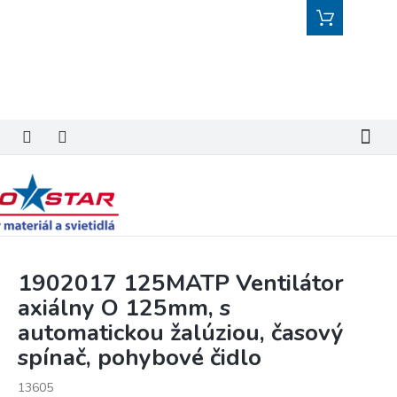
Prejsť
Nákupný
na
košík
obsah
1902017 125MATP Ventilátor
axiálny O 125mm, s
automatickou žalúziou, časový
spínač, pohybové čidlo
13605