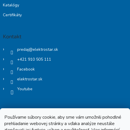
Katalógy
Certifikáty
Kontakt
predaj
@
elektrostar.sk
+421 910 505 111
Facebook
elektrostar.sk
Youtube
Používame súbory cookie, aby sme vám umožnili pohodlné
prehliadanie webovej stránky a vďaka analýze neustále