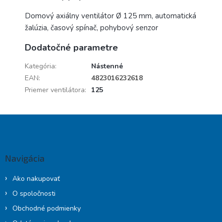
Domový axiálny ventilátor Ø 125 mm, automatická
žalúzia, časový spínač, pohybový senzor
Dodatočné parametre
Kategória
:
Nástenné
EAN
:
4823016232618
Priemer ventilátora
:
125
Z
á
p
ä
Navigácia
t
i
Ako nakupovať
e
O spoločnosti
Obchodné podmienky