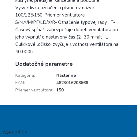
kuchyne, predajne, kancelárie a podobne.
Vysvetlivka označenia písmen v názve
100/125/150-Priemer ventilátora
S/MA/M/PF/LD/X/R- Označenie typovej rady T-
Časový spínač: zabezpečuje dobeh ventilátora po
jeho vypnutí o nastavený čas (2- 30 minút) L-
Guličkové ložisko: zvyšuje životnosť ventilátora na
40 000h
Dodatočné parametre
Kategória
:
Nástenné
EAN
:
4823016208668
Priemer ventilátora
:
150
Z
á
p
ä
Navigácia
t