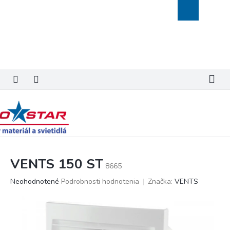
Prejsť
Nákupný
na
košík
obsah
VENTS 150 ST
8665
Priemerné
Neohodnotené
Podrobnosti hodnotenia
Značka:
VENTS
hodnotenie
produktu
je
0,0
z