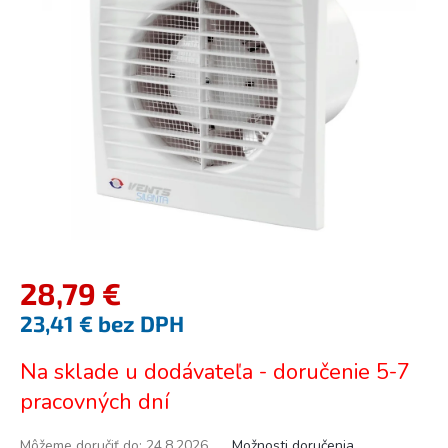
5
hviezdičiek.
28,79 €
23,41 € bez DPH
Jednotková
Na sklade u dodávateľa - doručenie 5-7
cena:
pracovných dní
Môžeme doručiť do:
24.8.2026
Možnosti doručenia