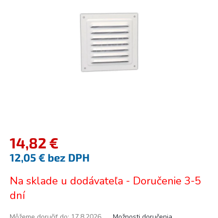
5
hviezdičiek.
14,82 €
12,05 € bez DPH
Jednotková
Na sklade u dodávateľa - Doručenie 3-5
cena:
dní
Môžeme doručiť do:
17.8.2026
Možnosti doručenia