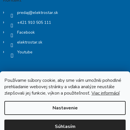
predaj
@
elektrostar.sk
+421 910 505 111
Facebook
elektrostar.sk
Youtube
Používame súbory cookie, aby sme vám umožnili pohodlné
prehliadanie webovej stránky a vďaka analýze neustále
zlepšovali jej funkcie, výkon a použiteľnosť.
Viac informácií
Copyright 2026
Elektrostar.shop
. Všetky práva vyhradené.
Nastavenie
Vytvoril Shoptet
Súhlasím