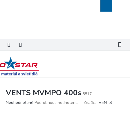
Prejsť
Nákupný
na
košík
obsah
VENTS MVMPO 400s
8817
Priemerné
Neohodnotené
Podrobnosti hodnotenia
Značka:
VENTS
hodnotenie
produktu
je
0,0
z