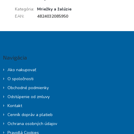
Kategória
:
Mriežky a žalúzie
EAN
:
4824032085950
Z
á
p
ä
Navigácia
t
i
Ako nakupovať
e
O spoločnosti
Obchodné podmienky
Odstúpenie od zmluvy
Kontakt
Cenník dopráv a platieb
Ochrana osobných údajov
Pravidlá Cookies