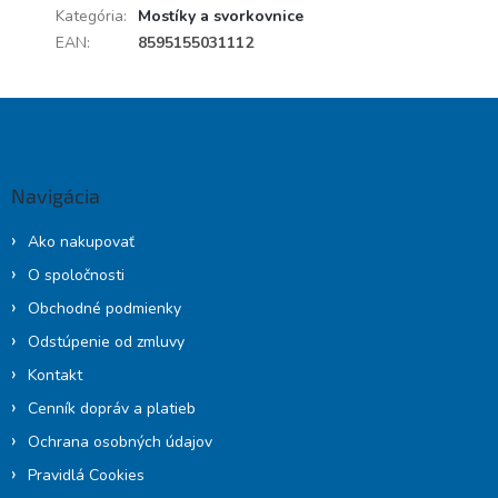
Kategória
:
Mostíky a svorkovnice
EAN
:
8595155031112
Z
á
p
ä
Navigácia
t
i
Ako nakupovať
e
O spoločnosti
Obchodné podmienky
Odstúpenie od zmluvy
Kontakt
Cenník dopráv a platieb
Ochrana osobných údajov
Pravidlá Cookies