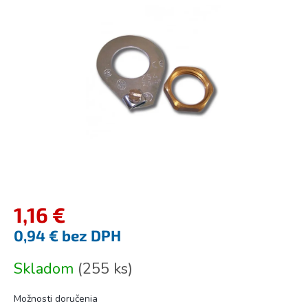
5
hviezdičiek.
1,16 €
0,94 € bez DPH
Jednotková
Skladom
(
255 ks
)
cena:
Možnosti doručenia