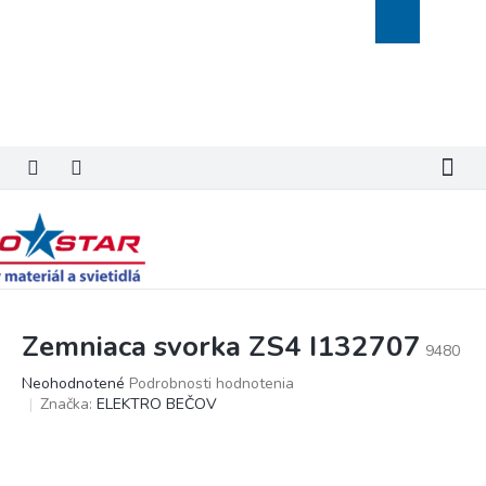
Prejsť
Nákupný
na
košík
obsah
Zemniaca svorka ZS4 I132707
9480
Priemerné
Neohodnotené
Podrobnosti hodnotenia
hodnotenie
Značka:
ELEKTRO BEČOV
produktu
je
0,0
z