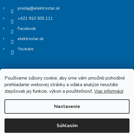
predaj
@
elektrostar.sk
+421 910 505 111
Facebook
elektrostar.sk
Youtube
Používame súbory cookie, aby sme vám umožnili pohodlné
prehliadanie webovej stránky a vďaka analýze neustále
zlepšovali jej funkcie, výkon a použiteľnosť.
Viac informácií
Copyright 2026
Elektrostar.shop
. Všetky práva vyhradené.
Nastavenie
Vytvoril Shoptet
Súhlasím