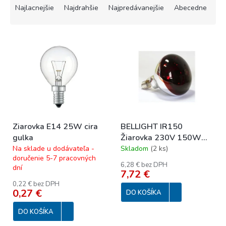
a
Najlacnejšie
Najdrahšie
Najpredávanejšie
Abecedne
d
e
V
n
ý
i
p
e
i
p
s
r
p
o
r
d
o
u
Ziarovka E14 25W cira
BELLIGHT IR150
d
k
gulka
Žiarovka 230V 150W
u
t
E27 infrarubín
Na sklade u dodávateľa -
Skladom
(
2 ks
)
k
o
doručenie 5-7 pracovných
t
v
6,28 € bez DPH
dní
o
7,72 €
v
0,22 € bez DPH
0,27 €
DO KOŠÍKA
DO KOŠÍKA