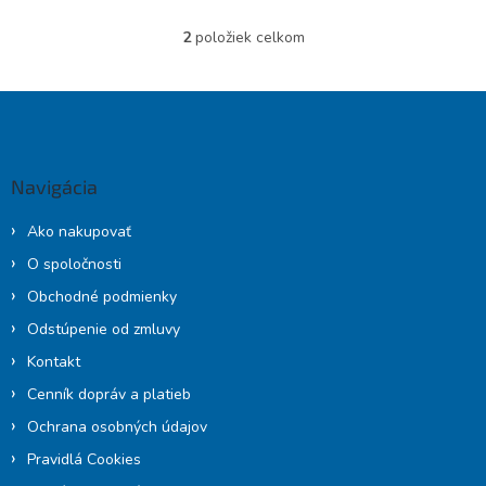
2
položiek celkom
O
v
l
Z
á
á
d
p
a
c
ä
Navigácia
i
t
e
i
p
Ako nakupovať
e
r
O spoločnosti
v
k
Obchodné podmienky
y
Odstúpenie od zmluvy
v
ý
Kontakt
p
Cenník dopráv a platieb
i
s
Ochrana osobných údajov
u
Pravidlá Cookies