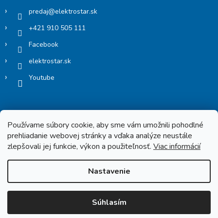
predaj
@
elektrostar.sk
+421 910 505 111
Facebook
elektrostar.sk
Youtube
Používame súbory cookie, aby sme vám umožnili pohodlné
prehliadanie webovej stránky a vďaka analýze neustále
zlepšovali jej funkcie, výkon a použiteľnosť.
Viac informácií
Copyright 2026
Elektrostar.shop
. Všetky práva vyhradené.
Nastavenie
Vytvoril Shoptet
Súhlasím