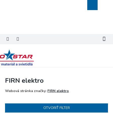
Prejsť
Nákupný
na
košík
obsah
FIRN elektro
Webová stránka značky:
FIRN elektro
OTVORIŤ FILTER