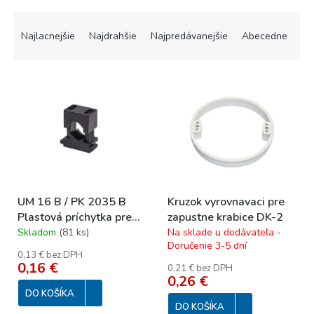
R
a
Najlacnejšie
Najdrahšie
Najpredávanejšie
Abecedne
d
e
V
n
ý
i
p
e
i
p
s
r
p
o
r
d
o
u
UM 16 B / PK 2035 B
Kruzok vyrovnavaci pre
d
k
Plastová príchytka pre
zapustne krabice DK-2
u
t
kábel alebo rúrku, ø6-
Skladom
(
81 ks
)
Na sklade u dodávateľa -
k
o
Doručenie 3-5 dní
13mm
t
v
0,13 € bez DPH
o
0,16 €
0,21 € bez DPH
0,26 €
v
DO KOŠÍKA
DO KOŠÍKA