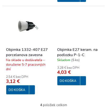
Objimka 1332-407 E27
Objimka E27 keram. na
porcelanova zavesna
podlozku P-1-C
Na sklade u dodávateľa -
Skladom
(
5 ks
)
doručenie 5-7 pracovných
3,28 € bez DPH
dní
4,03 €
2,54 € bez DPH
3,12 €
DO KOŠÍKA
DO KOŠÍKA
4
položiek celkom
O