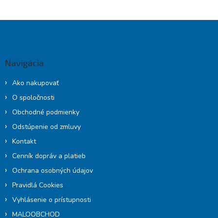
v
l
Z
á
á
d
p
a
c
ä
Navigácia
i
t
e
i
p
Ako nakupovať
e
r
O spoločnosti
v
k
Obchodné podmienky
y
Odstúpenie od zmluvy
v
ý
Kontakt
p
Cenník dopráv a platieb
i
s
Ochrana osobných údajov
u
Pravidlá Cookies
Vyhlásenie o prístupnosti
MALOOBCHOD