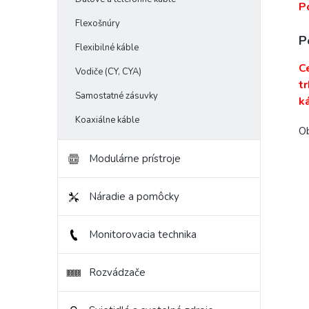
P
Flexošnúry
P
Flexibilné káble
C
Vodiče (CY, CYA)
t
Samostatné zásuvky
k
Koaxiálne káble
Ob
Modulárne prístroje
Náradie a pomôcky
Monitorovacia technika
Rozvádzače