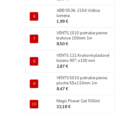
ABB 5536-2154 Vidlica
lomena
1,99 €
VENTS 1010 potrubie pevne
kruhove 100mm 1m
8,50 €
VENTS 121 Kruhové plastové
koleno 90°; o100 mm
2,87 €
VENTS 5010 potrubie pevne
ploche 55x110mm 1m
8,47 €
Magic Power Gel 500ml
32,18 €