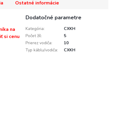
ia
Ostatné informácie
Dodatočné parametre
Kategória
:
CXKH
níka na
Počet žíl
:
5
ť si cenu
Prierez vodiča
:
10
Typ káblu/vodiča
:
CXKH