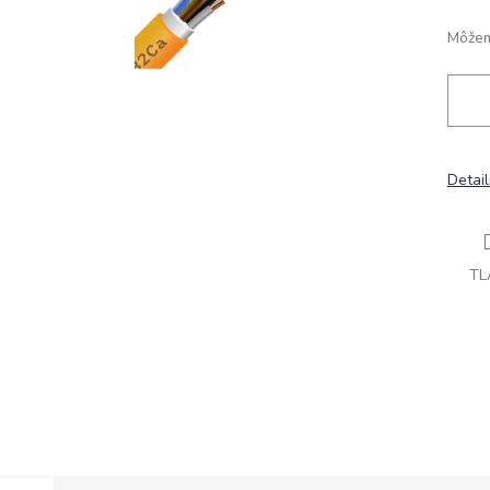
Môžem
Detai
TL