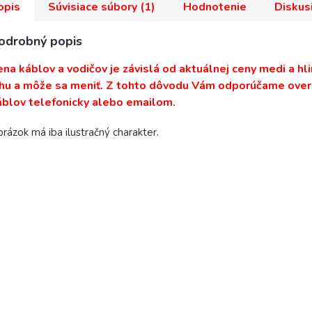
opis
Súvisiace súbory (1)
Hodnotenie
Diskus
odrobný popis
ena káblov a vodičov je závislá od aktuálnej ceny medi a hli
rhu a môže sa meniť. Z tohto dôvodu Vám odporúčame overi
áblov telefonicky alebo emailom.
rázok má iba ilustračný charakter.