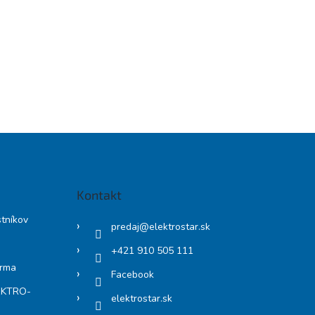
Kontakt
stníkov
predaj
@
elektrostar.sk
+421 910 505 111
arma
Facebook
LEKTRO-
elektrostar.sk