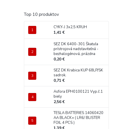
Top 10 produktov
CYKY-J 3x2,5 KRUH
1,41 €
SEZ DK 6400-301 Škatuľa
prístrojová nadstaviteľná -
bezhalogénová, prázdna
0,20 €
SEZ DK Krabica KUP 68LP/SK
sadrok.
0,71 €
Asfora EPH0100121 Vyp.č.1
biely
2,56 €
TESLA BATTERIES 14060420
AA BLACK+ ( LR6/ BLISTER
FOIL 4 PCS )
1,39 €