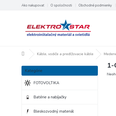
Prejsť
Ako nakupovať
O spoločnosti
Obchodné podmienky
na
obsah
Domov
Káble, vodiče a predlžovacie káble
Medené
1-
B
Preskočiť
o
Kategórie
kategórie
Priem
Neoh
č
hodno
n
FOTOVOLTIKA
produ
ý
je
p
0,0
Batérie a nabíjačky
a
z
5
n
hviezd
e
Bleskozvodný materiál
l