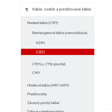
Káble, vodiče a predlžovacie káble
Medené káble (CYKY)
Bezhalogenové káble (samozhášacie)
N2XH
CXKH
CYKYLo, CYYp (ploché)
CYKY
Hliníkové káble (AYKY, NAYY)
Predlžovačky
Závesný plochý kábel
Dátové a telefónne káble