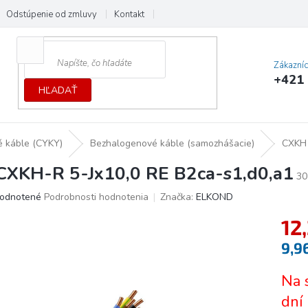
Odstúpenie od zmluvy
Kontakt
Cenník dopráv a platieb
Ochrana
Zákazní
+421 
HĽADAŤ
 káble (CYKY)
Bezhalogenové káble (samozhášacie)
CXKH
CXKH-R 5-Jx10,0 RE B2ca-s1,d0,a1
30
erné
odnotené
Podrobnosti hodnotenia
Značka:
ELKOND
tenie
12
ktu
9,9
Jedno
Na 
cena:
ičiek.
dní