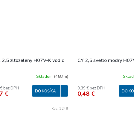
 2,5 zltozeleny H07V-K vodic
CY 2,5 svetlo modry H07
Skladom
(
458 m
)
Skla
 € bez DPH
0,39 € bez DPH
DO KOŠÍKA
DO KO
7 €
0,48 €
Kód:
1249