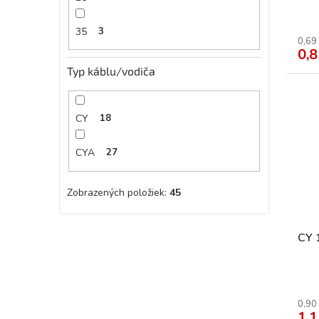
35
3
0,69
0,8
Typ káblu/vodiča
CY
18
CYA
27
Zobrazených položiek:
45
CY 
0,90
1,1