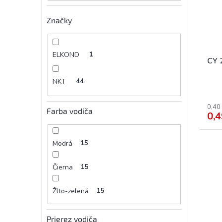
Značky
ELKOND
1
CY 
NKT
44
0,40
Farba vodiča
0,4
Modrá
15
Čierna
15
Žlto-zelená
15
Prierez vodiča