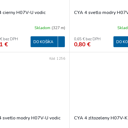
4 cierny H07V-U vodic
CYA 4 svetlo modry H07V
Skladom
(
327 m
)
Skla
 € bez DPH
0,65 € bez DPH
DO KOŠÍKA
DO KO
1 €
0,80 €
Kód:
1256
4 svetlo modry H07V-U vodic
CYA 4 zltozeleny H07V-K