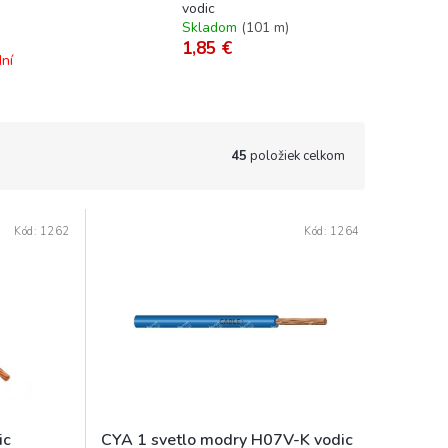
vodic
Skladom
(
101 m
)
1,85 €
ní
45
položiek celkom
Kód:
1262
Kód:
1264
ic
CYA 1 svetlo modry H07V-K vodic