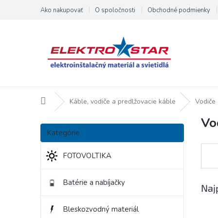
Prejsť
Ako nakupovať
O spoločnosti
Obchodné podmienky
na
obsah
Domov
Káble, vodiče a predlžovacie káble
Vodiče 
Vo
B
Preskočiť
o
Kategórie
kategórie
č
n
FOTOVOLTIKA
ý
p
Batérie a nabíjačky
a
Naj
n
e
Bleskozvodný materiál
l