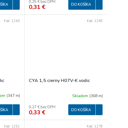
0,25 € bez DPH
ŠÍKA
DO KOŠÍKA
0,31 €
Kód:
1240
Kód:
1265
ic
CYA 1,5 cierny H07V-K vodic
dom
(
347 m
)
Skladom
(
368 m
)
0,27 € bez DPH
ŠÍKA
DO KOŠÍKA
0,33 €
Kód:
1251
Kód:
1278