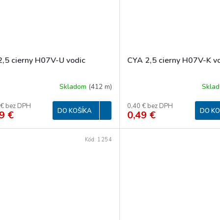
2,5 cierny H07V-U vodic
CYA 2,5 cierny H07V-K v
Skladom
(
412 m
)
Skla
 € bez DPH
0,40 € bez DPH
DO KOŠÍKA
DO KO
9 €
0,49 €
Kód:
1254