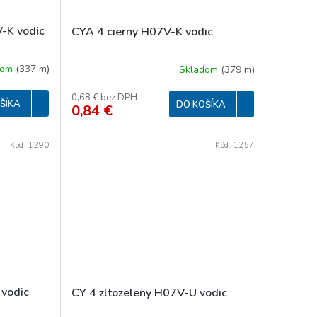
-K vodic
CYA 4 cierny H07V-K vodic
dom
(
337 m
)
Skladom
(
379 m
)
0,68 € bez DPH
ŠÍKA
DO KOŠÍKA
0,84 €
Kód:
1290
Kód:
1257
 vodic
CY 4 zltozeleny H07V-U vodic