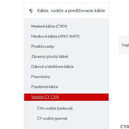
Káble, vodiče a predlžovacie káble
Medené káble (CYKY)
Hliníkové káble (AYKY, NAYY)
R
a
Naj
Predlžovačky
d
e
Závesný plochý kábel
V
n
Dátové a telefónne káble
ý
i
p
e
Flexošnúry
i
p
Flexibilné káble
s
r
p
o
Vodiče (CY, CYA)
r
d
o
u
CYA vodiče (lankové)
d
k
CY vodiče (pevné)
u
t
k
o
CYA