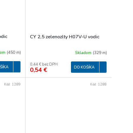
odic
CY 2,5 zelenozlty H07V-U vodic
dom
(
450 m
)
Skladom
(
329 m
)
0,44 € bez DPH
ŠÍKA
DO KOŠÍKA
0,54 €
Kód:
1289
Kód:
1288