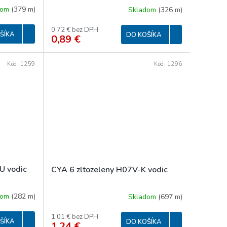
dom
(
379 m
)
Skladom
(
326 m
)
0,72 € bez DPH
ŠÍKA
DO KOŠÍKA
0,89 €
Kód:
1259
Kód:
1296
U vodic
CYA 6 zltozeleny H07V-K vodic
dom
(
282 m
)
Skladom
(
697 m
)
1,01 € bez DPH
ŠÍKA
DO KOŠÍKA
1,24 €