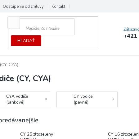
Odstúpenie od zmluvy
Kontakt
Cenník dopráv a platieb
Ochrana
Zákazní
+421 
HĽADAŤ
(CY, CYA)
diče (CY, CYA)
CYA vodiče
CY vodiče
(lankové)
(pevné)
predávanejšie
CY 25 zltozeleny
CY 16 zltozelen