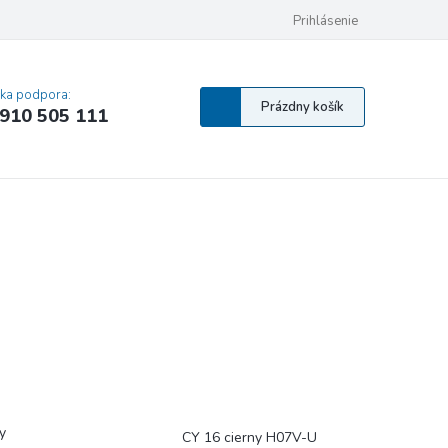
 osobných údajov
Pravidlá Cookies
Vyhlásenie o prístupnosti
Prihlásenie
MA
cka podpora:
Nákupný
Prázdny košík
910 505 111
košík
y
CY 16 cierny H07V-U