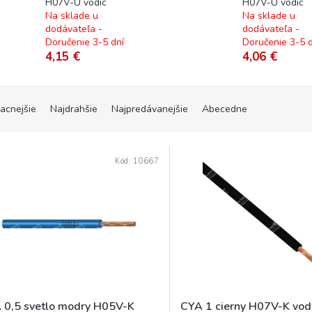
H07V-U vodic
H07V-U vodic
Na sklade u
Na sklade u
dodávateľa -
dodávateľa -
Doručenie 3-5 dní
Doručenie 3-5 d
4,15 €
4,06 €
lacnejšie
Najdrahšie
Najpredávanejšie
Abecedne
Kód:
10667
 0,5 svetlo modry H05V-K
CYA 1 cierny H07V-K vod