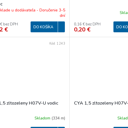
ic
klade u dodávateľa - Doručenie 3-5
Skl
dní
 € bez DPH
0,16 € bez DPH
DO KOŠÍKA
DO KO
2 €
0,20 €
Kód:
1243
1,5 zltozeleny H07V-U vodic
CYA 1,5 zltozeleny H07V
Skladom
(
334 m
)
Skla