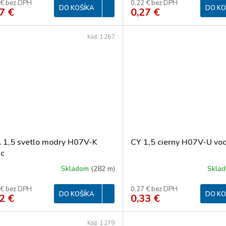
 € bez DPH
0,22 € bez DPH
DO KOŠÍKA
DO KO
7 €
0,27 €
Kód:
1267
 1,5 svetlo modry H07V-K
CY 1,5 cierny H07V-U vod
ic
Skladom
(
282 m
)
Skla
 € bez DPH
0,27 € bez DPH
DO KOŠÍKA
DO KO
2 €
0,33 €
Kód:
1279