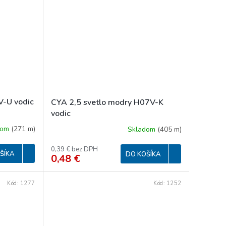
V-U vodic
CYA 2,5 svetlo modry H07V-K
vodic
dom
(
271 m
)
Skladom
(
405 m
)
0,39 € bez DPH
ŠÍKA
DO KOŠÍKA
0,48 €
Kód:
1277
Kód:
1252