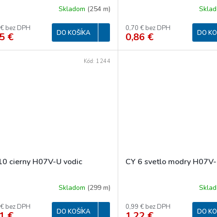
Skladom
(
254 m
)
Skla
 € bez DPH
0,70 € bez DPH
DO KOŠÍKA
DO KO
5 €
0,86 €
Kód:
1244
10 cierny H07V-U vodic
CY 6 svetlo modry H07V-
Skladom
(
299 m
)
Skla
 € bez DPH
0,99 € bez DPH
DO KOŠÍKA
DO KO
1 €
1,22 €