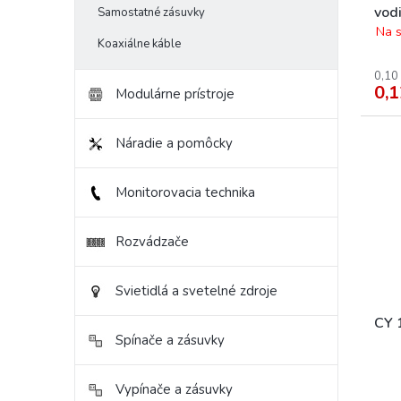
t
v
vod
Samostatné zásuvky
o
Na s
Koaxiálne káble
v
0,10
0,1
Modulárne prístroje
Náradie a pomôcky
Monitorovacia technika
Rozvádzače
Svietidlá a svetelné zdroje
CY 
Spínače a zásuvky
Vypínače a zásuvky