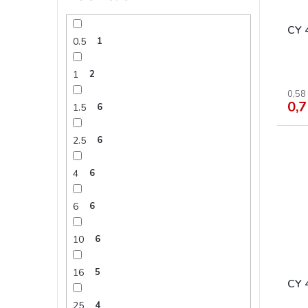
CY 
0.5
1
1
2
0,58
0,7
1.5
6
2.5
6
4
6
6
6
10
6
16
5
CY 
25
4