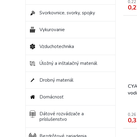
0,22
0,2
Svorkovnice, svorky, spojky
Vykurovanie
Vzduchotechnika
Úložný a inštalačný materiál
Drobný materiál
CYA
vod
Domácnosť
Dátové rozvádzače a
0,26
0,3
príslušenstvo
Bezdrôtové zariadenia