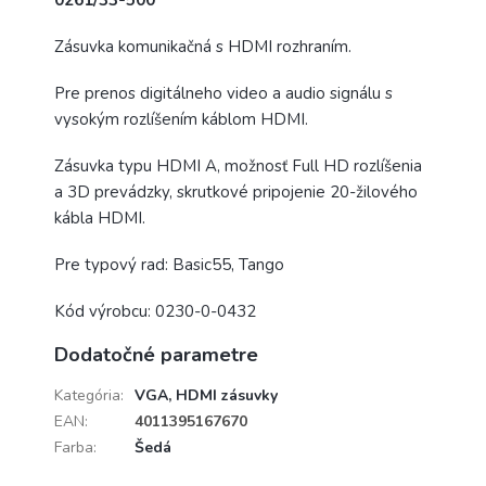
0261/33-500
Zásuvka komunikačná s HDMI rozhraním.
Pre prenos digitálneho video a audio signálu s
vysokým rozlíšením káblom HDMI.
Zásuvka typu HDMI A, možnosť Full HD rozlíšenia
a 3D prevádzky, skrutkové pripojenie 20-žilového
kábla HDMI.
Pre typový rad: Basic55, Tango
Kód výrobcu: 0230-0-0432
Dodatočné parametre
Kategória
:
VGA, HDMI zásuvky
EAN
:
4011395167670
Farba
:
Šedá