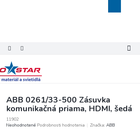
Prejsť
Nákupný
na
košík
obsah
ABB 0261/33-500 Zásuvka
komunikačná priama, HDMI, šedá
11902
Priemerné
Neohodnotené
Podrobnosti hodnotenia
Značka:
ABB
hodnotenie
produktu