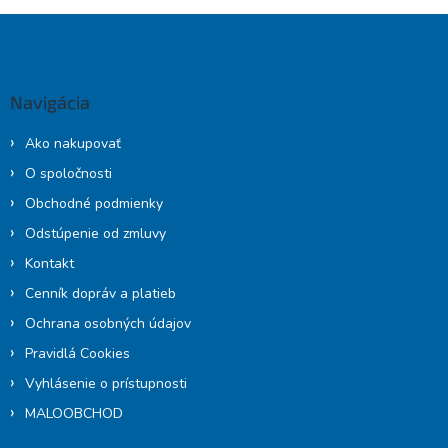
Z
á
p
ä
Navigácia
t
i
Ako nakupovať
e
O spoločnosti
Obchodné podmienky
Odstúpenie od zmluvy
Kontakt
Cenník dopráv a platieb
Ochrana osobných údajov
Pravidlá Cookies
Vyhlásenie o prístupnosti
MALOOBCHOD