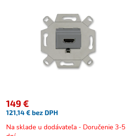
je
0,0
z
5
hviezdičiek.
149 €
121,14 € bez DPH
Jednotková
Na sklade u dodávateľa - Doručenie 3-5
cena: