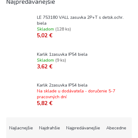
Najpredávanejšie
LE 753180 VALL zasuvka 2P+T s detsk.ochr.
biela
Skladom
(
128 ks
)
5,02 €
Karlik 1zasuvka IP54 biela
Skladom
(
9 ks
)
3,62 €
Karlik 2zasuvka IP54 biela
Na sklade u dodávateľa - doručenie 5-7
pracovných dní
5,82 €
R
a
Najlacnejšie
Najdrahšie
Najpredávanejšie
Abecedne
d