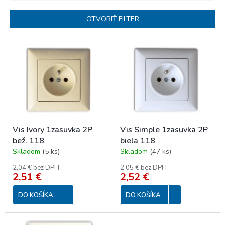
e
n
OTVORIŤ FILTER
i
e
V
p
ý
r
p
o
i
d
s
u
p
k
r
t
o
o
Vis Ivory 1zasuvka 2P
Vis Simple 1zasuvka 2P
d
v
bež. 118
biela 118
u
Skladom
(
5 ks
)
Skladom
(
47 ks
)
k
t
2,04 € bez DPH
2,05 € bez DPH
o
2,51 €
2,52 €
v
DO KOŠÍKA
DO KOŠÍKA