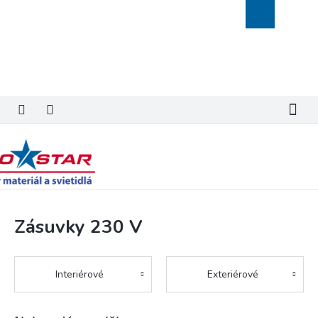
Prejsť
Nákupný
na
košík
obsah
Zásuvky 230 V
Interiérové
Exteriérové