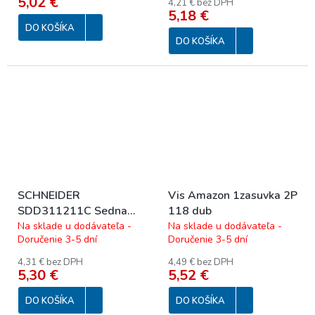
5,02 €
4,21 € bez DPH
5,18 €
DO KOŠÍKA
DO KOŠÍKA
SCHNEIDER
Vis Amazon 1zasuvka 2P
SDD311211C Sedna
118 dub
Zásuvka dvojnásobná
Na sklade u dodávateľa -
Na sklade u dodávateľa -
Doručenie 3-5 dní
Doručenie 3-5 dní
230V 16A biela
4,31 € bez DPH
4,49 € bez DPH
5,30 €
5,52 €
DO KOŠÍKA
DO KOŠÍKA