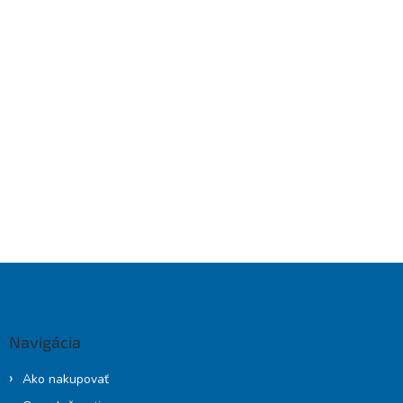
u
Z
á
p
ä
Navigácia
t
i
Ako nakupovať
e