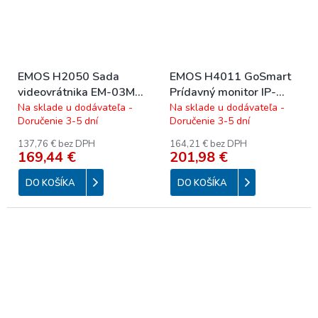
EMOS H2050 Sada
EMOS H4011 GoSmart
videovrátnika EM-03M
Prídavný monitor IP-
2WIRE
700B domáceho
Na sklade u dodávateľa -
Na sklade u dodávateľa -
Doručenie 3-5 dní
Doručenie 3-5 dní
videovrátnika IP-700A
137,76 € bez DPH
164,21 € bez DPH
169,44 €
201,98 €
DO KOŠÍKA
DO KOŠÍKA