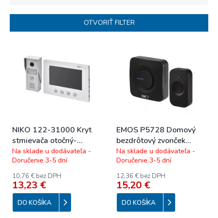
e
n
OTVORIŤ FILTER
i
e
V
p
ý
r
p
o
i
d
s
u
p
k
r
t
o
o
NIKO 122-31000 Kryt
EMOS P5728 Domový
d
v
stmievača otočný-
bezdrôtový zvonček
u
ANTHRACITE
P5728
Na sklade u dodávateľa -
Na sklade u dodávateľa -
k
Doručenie 3-5 dní
Doručenie 3-5 dní
t
o
10,76 € bez DPH
12,36 € bez DPH
13,23 €
15,20 €
v
DO KOŠÍKA
DO KOŠÍKA