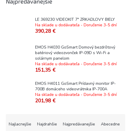
Najpredávanejšie
LE 369230 VIDEOKIT 7" ZRKADLOVY BIELY
Na sklade u dodávateľa - Doručenie 3-5 dní
390,28 €
EMOS H4030 GoSmart Domový bezdrôtový
batériový videozvonček IP-09D s Wi-Fi a
solárnym panelom
Na sklade u dodávateľa - Doručenie 3-5 dní
151,35 €
EMOS H4011 GoSmart Prídavný monitor IP-
700B domáceho videovrátnika IP-700A
Na sklade u dodávateľa - Doručenie 3-5 dní
201,98 €
R
a
Najlacnejšie
Najdrahšie
Najpredávanejšie
Abecedne
d