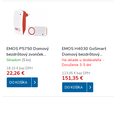
EMOS P5750 Domový
EMOS H4030 GoSmart
bezdrôtový zvonček
Domový bezdrôtový
P5750
batériový videozvonček
Skladom
(
5 ks
)
Na sklade u dodávateľa -
Doručenie 3-5 dní
IP-09D s Wi-Fi a
18,10 € bez DPH
solárnym panelom
22,26 €
123,05 € bez DPH
151,35 €
DO KOŠÍKA
DO KOŠÍKA