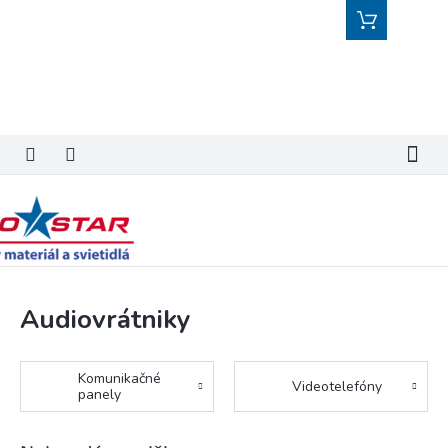
Prejsť
Nákupný
na
košík
obsah
Audiovrátniky
Komunikačné
Videotelefóny
panely