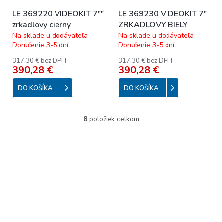
LE 369220 VIDEOKIT 7""
LE 369230 VIDEOKIT 7"
zrkadlovy cierny
ZRKADLOVY BIELY
Na sklade u dodávateľa -
Na sklade u dodávateľa -
Doručenie 3-5 dní
Doručenie 3-5 dní
317,30 € bez DPH
317,30 € bez DPH
390,28 €
390,28 €
DO KOŠÍKA
DO KOŠÍKA
8
položiek celkom
O
v
l
á
d
a
c
i
e
p
r