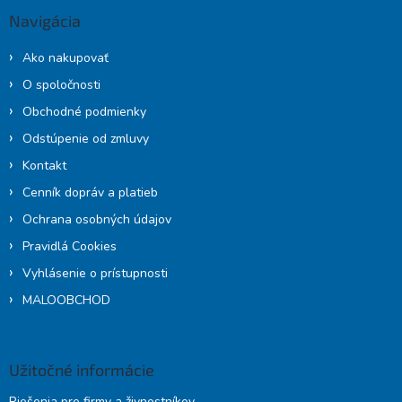
ä
Navigácia
t
i
Ako nakupovať
e
O spoločnosti
Obchodné podmienky
Odstúpenie od zmluvy
Kontakt
Cenník dopráv a platieb
Ochrana osobných údajov
Pravidlá Cookies
Vyhlásenie o prístupnosti
MALOOBCHOD
Užitočné informácie
Riešenia pre firmy a živnostníkov