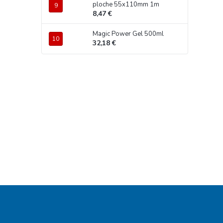
ploche 55x110mm 1m
8,47 €
Magic Power Gel 500ml
32,18 €
Z
á
p