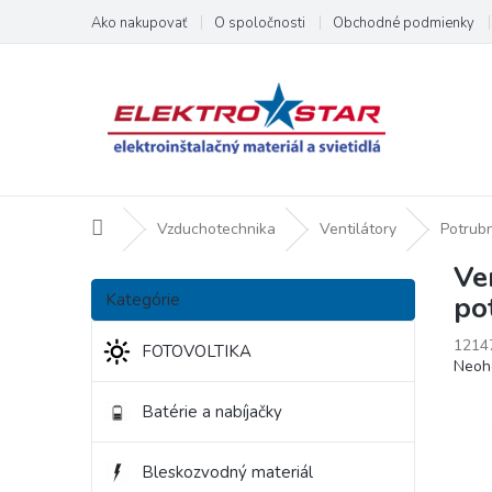
Prejsť
Ako nakupovať
O spoločnosti
Obchodné podmienky
na
obsah
Domov
Vzduchotechnika
Ventilátory
Potrub
Ve
B
Preskočiť
o
Kategórie
po
kategórie
č
n
1214
FOTOVOLTIKA
Priem
Neoh
ý
hodno
p
produ
Batérie a nabíjačky
a
je
n
0,0
e
z
Bleskozvodný materiál
l
5