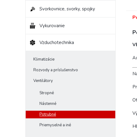
Svorkovnice, svorky, spojky
P
Vykurovanie
P
Vzduchotechnika
V
Ax
Klimatizácie
Rozvody a príslušenstvo
Na
Ventilátory
Pr
Stropné
Ot
Nástenné
V
Potrubné
Priemyselné a iné
Hl