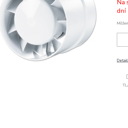
Na 
cena:
ičiek.
dní
Môžem
Detai
TL