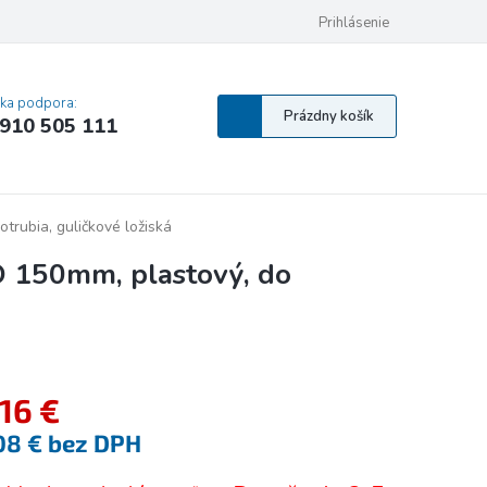
 osobných údajov
Pravidlá Cookies
Vyhlásenie o prístupnosti
Prihlásenie
MA
cka podpora:
Nákupný
Prázdny košík
910 505 111
košík
trubia, guličkové ložiská
O 150mm, plastový, do
,16 €
08 € bez DPH
tková