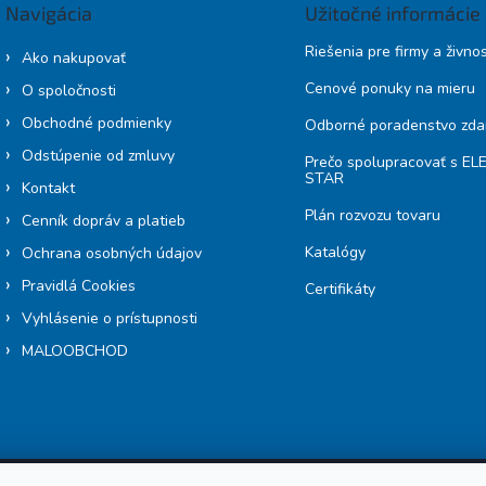
Navigácia
Užitočné informácie
Riešenia pre firmy a živno
Ako nakupovať
Cenové ponuky na mieru
O spoločnosti
Obchodné podmienky
Odborné poradenstvo zd
Odstúpenie od zmluvy
Prečo spolupracovať s E
STAR
Kontakt
Plán rozvozu tovaru
Cenník dopráv a platieb
Katalógy
Ochrana osobných údajov
Pravidlá Cookies
Certifikáty
Vyhlásenie o prístupnosti
MALOOBCHOD