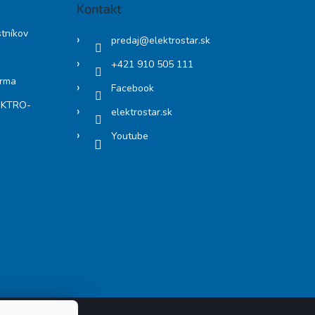
Kontakt
stníkov
predaj
@
elektrostar.sk
+421 910 505 111
arma
Facebook
LEKTRO-
elektrostar.sk
Youtube