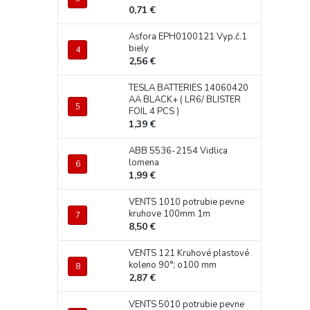
0,71 €
Asfora EPH0100121 Vyp.č.1
biely
2,56 €
TESLA BATTERIES 14060420
AA BLACK+ ( LR6/ BLISTER
FOIL 4 PCS )
1,39 €
ABB 5536-2154 Vidlica
lomena
1,99 €
VENTS 1010 potrubie pevne
kruhove 100mm 1m
8,50 €
VENTS 121 Kruhové plastové
koleno 90°; o100 mm
2,87 €
VENTS 5010 potrubie pevne