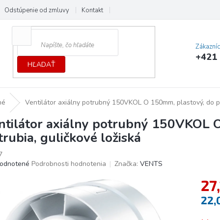
Odstúpenie od zmluvy
Kontakt
Cenník dopráv a platieb
Ochrana
Zákazní
+421 
HĽADAŤ
né
Ventilátor axiálny potrubný 150VKOL O 150mm, plastový, do po
ntilátor axiálny potrubný 150VKOL 
trubia, guličkové ložiská
7
erné
odnotené
Podrobnosti hodnotenia
Značka:
VENTS
tenie
27
ktu
22,
Jedno