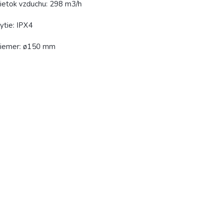
ietok vzduchu: 298 m3/h
ytie: IPX4
riemer: ø150 mm