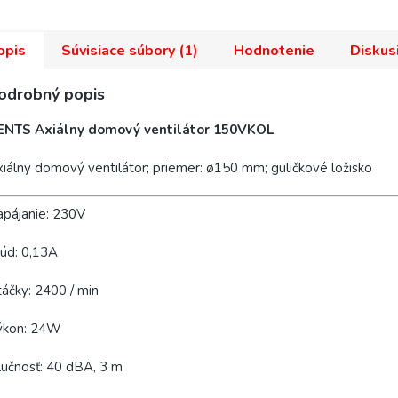
opis
Súvisiace súbory (1)
Hodnotenie
Diskus
odrobný popis
ENTS Axiálny domový ventilátor 150VKOL
iálny domový ventilátor; priemer: ø150 mm; guličkové ložisko
pájanie: 230V
úd: 0,13A
áčky: 2400 / min
ýkon: 24W
učnosť: 40 dBA, 3 m