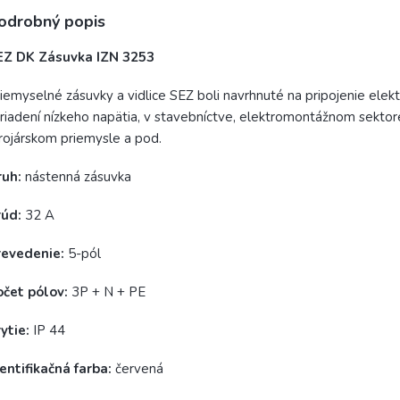
odrobný popis
EZ DK Zásuvka IZN 3253
iemyselné zásuvky a vidlice SEZ boli navrhnuté na pripojenie elekt
riadení nízkeho napätia, v stavebníctve, elektromontážnom sektor
rojárskom priemysle a pod.
ruh:
nástenná zásuvka
rúd:
32 A
revedenie:
5-pól
očet pólov:
3P + N + PE
ytie:
IP 44
entifikačná farba:
červená