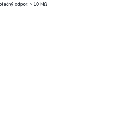
olačný odpor:
> 10 MΩ