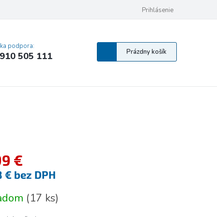
 osobných údajov
Pravidlá Cookies
Vyhlásenie o prístupnosti
Prihlásenie
MA
cka podpora:
Nákupný
Prázdny košík
910 505 111
košík
99 €
8 € bez DPH
tková
ladom
(
17 ks
)