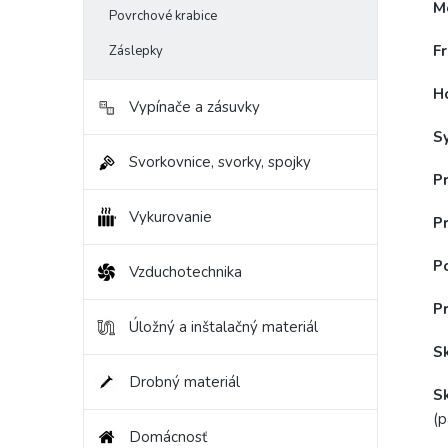
M
Povrchové krabice
Fr
Záslepky
H
Vypínače a zásuvky
S
Svorkovnice, svorky, spojky
Pr
Vykurovanie
Pr
P
Vzduchotechnika
P
Úložný a inštalačný materiál
S
Drobný materiál
S
(p
Domácnosť