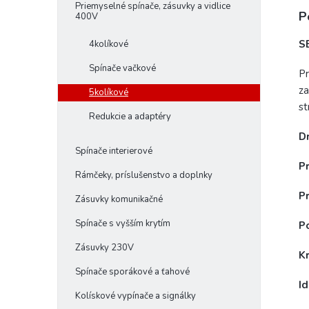
Priemyselné spínače, zásuvky a vidlice
P
400V
S
4kolíkové
Spínače vačkové
Pr
za
5kolíkové
st
Redukcie a adaptéry
D
Spínače interierové
P
Rámčeky, príslušenstvo a doplnky
P
Zásuvky komunikačné
Spínače s vyšším krytím
P
Zásuvky 230V
Kr
Spínače sporákové a ťahové
Id
Kolískové vypínače a signálky