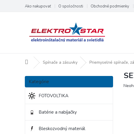
Prejsť
Ako nakupovať
O spoločnosti
Obchodné podmienky
na
obsah
Domov
Spínače a zásuvky
Priemyselné spínače, z
SE
B
Preskočiť
o
Kategórie
kategórie
Priem
Neoh
č
hodno
n
FOTOVOLTIKA
produ
ý
je
p
0,0
Batérie a nabíjačky
a
z
5
n
hviezd
e
Bleskozvodný materiál
l