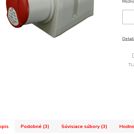
Možno
Detai
TL
opis
Podobné (3)
Súvisiace súbory (3)
Hodno