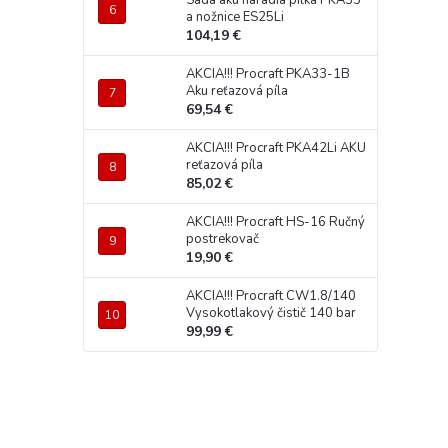
Sada aku náradia pílka PKA35
a nožnice ES25Li
104,19 €
AKCIA!!! Procraft PKA33-1B
Aku reťazová píla
69,54 €
AKCIA!!! Procraft PKA42Li AKU
reťazová píla
85,02 €
AKCIA!!! Procraft HS-16 Ručný
postrekovač
19,90 €
AKCIA!!! Procraft CW1.8/140
Vysokotlakový čistič 140 bar
99,99 €