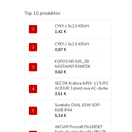
Top 10 produktov
CYKY-J 3x2,5 KRUH
1,41 €
CYKY-J 3x1,5 KRUH
0,87 €
KOPOS NR 5X5_ZB
NÁSTAVNÝ RÁMČEK
0,63 €
SEZ DK Krabica 6455-11 5.P/2
ACIDUR 3 plast.siva AC-durka
3,51 €
Svietidlo OVAL 60W SOP-
60/B IP44
5,34 €
AKCIA!!! Procraft PA168SET