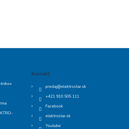
Kontakt
stníkov
predaj
@
elektrostar.sk
+421 910 505 111
arma
Facebook
LEKTRO-
elektrostar.sk
Youtube