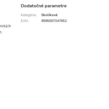
Dodatočné parametre
Kategória
:
5kolíkové
EAN
:
8585007347652
rických
e,