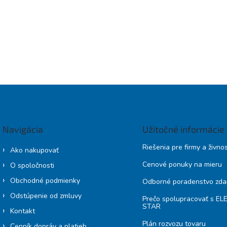
Navigácia
Užitočné informácie
Riešenia pre firmy a živno
Ako nakupovať
Cenové ponuky na mieru
O spoločnosti
Obchodné podmienky
Odborné poradenstvo zd
Odstúpenie od zmluvy
Prečo spolupracovať s E
STAR
Kontakt
Plán rozvozu tovaru
Cenník dopráv a platieb