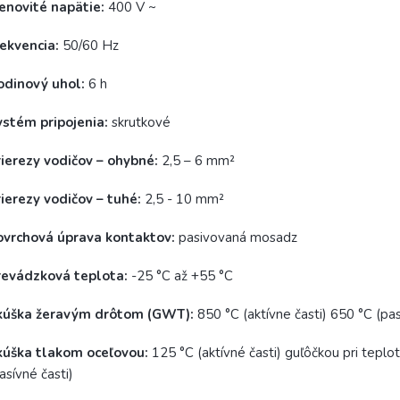
enovité napätie:
400 V ~
ekvencia:
50/60 Hz
odinový uhol:
6 h
ystém pripojenia:
skrutkové
ierezy vodičov – ohybné:
2,5 – 6 mm²
ierezy vodičov – tuhé:
2,5 - 10 mm²
ovrchová úprava kontaktov:
pasivovaná mosadz
revádzková teplota:
-25 °C až +55 °C
kúška žeravým drôtom (GWT):
850 °C (aktívne časti) 650 °C (pas
kúška tlakom oceľovou:
125 °C (aktívné časti) guľôčkou pri teplo
asívné časti)