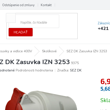
Odstúpenie od zmluvy
Kontakt
Cenník dopráv a platieb
Ochrana
Zákazní
+421 
HĽADAŤ
ásuvky a vidlice 400V
5kolíkové
SEZ DK Zasuvka IZN 3253
Z DK Zasuvka IZN 3253
9375
erné
odnotené
Podrobnosti hodnotenia
Značka:
SEZ DK
tenie
6,
ktu
5,6
Jedno
Sk
cena:
ičiek.