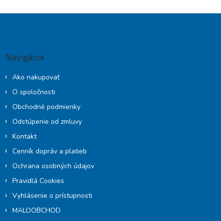
Z
á
p
ä
Navigácia
t
i
Ako nakupovať
e
O spoločnosti
Obchodné podmienky
Odstúpenie od zmluvy
Kontakt
Cenník dopráv a platieb
Ochrana osobných údajov
Pravidlá Cookies
Vyhlásenie o prístupnosti
MALOOBCHOD