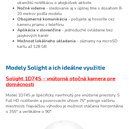
okamžitú notifikáciu o akejkoľvek aktivite
Nočné videnie
- sledovanie aj v úplnej tme s dosahom 8-
20 metrov podľa modelu
Obojsmerná komunikácia
- počujete aj hovoríte cez
kameru priamo z telefónu
Aplikácia v slovenčine
- jednoduché ovládanie bez
jazykových bariér
Možnosť lokálneho ukladania
- záznamy na microSD
kartu až 128 GB
Modely Solight a ich ideálne využitie
Solight 1D74S - vnútorná otočná kamera pre
domácnosti
Model 1D74S je špecificky navrhnutý pre vnútorné priestory. S
Full HD rozlíšením a pozorovacím uhlom 75° pokryje väčšinu
miestnosti. Najväčšou výhodou je možnosť otáčania horizontálne
o 355° a vertikálne o 90°.