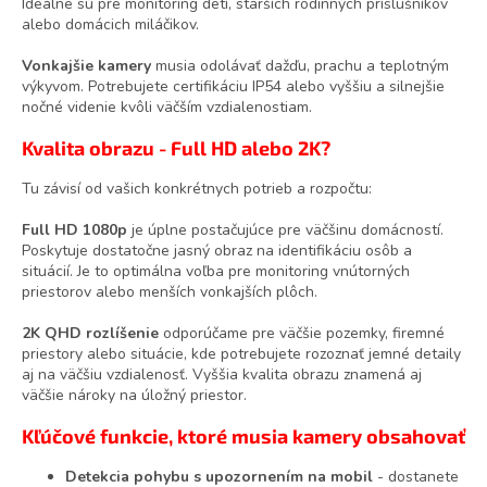
Ideálne sú pre monitoring detí, starších rodinných príslušníkov
alebo domácich miláčikov.
Vonkajšie kamery
musia odolávať dažďu, prachu a teplotným
výkyvom. Potrebujete certifikáciu IP54 alebo vyššiu a silnejšie
nočné videnie kvôli väčším vzdialenostiam.
Kvalita obrazu - Full HD alebo 2K?
Tu závisí od vašich konkrétnych potrieb a rozpočtu:
Full HD 1080p
je úplne postačujúce pre väčšinu domácností.
Poskytuje dostatočne jasný obraz na identifikáciu osôb a
situácií. Je to optimálna voľba pre monitoring vnútorných
priestorov alebo menších vonkajších plôch.
2K QHD rozlíšenie
odporúčame pre väčšie pozemky, firemné
priestory alebo situácie, kde potrebujete rozoznať jemné detaily
aj na väčšiu vzdialenosť. Vyššia kvalita obrazu znamená aj
väčšie nároky na úložný priestor.
Kľúčové funkcie, ktoré musia kamery obsahovať
Detekcia pohybu s upozornením na mobil
- dostanete