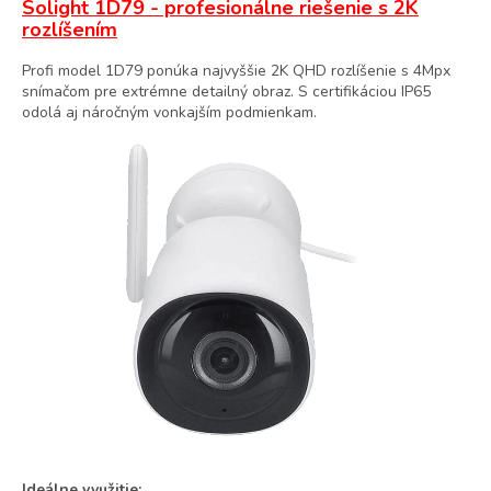
Solight 1D79 - profesionálne riešenie s 2K
rozlíšením
Profi model 1D79 ponúka najvyššie 2K QHD rozlíšenie s 4Mpx
snímačom pre extrémne detailný obraz. S certifikáciou IP65
odolá aj náročným vonkajším podmienkam.
Ideálne využitie: