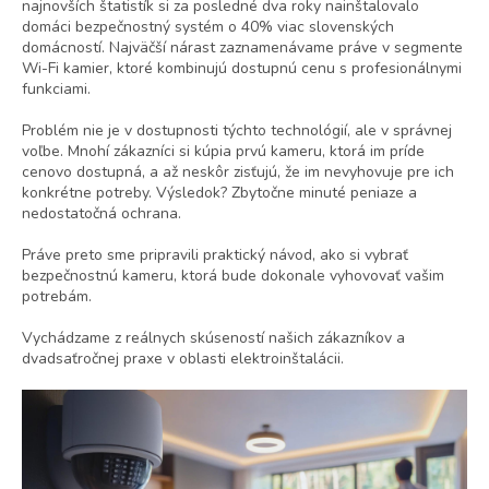
najnovších štatistík si za posledné dva roky nainštalovalo
domáci bezpečnostný systém o 40% viac slovenských
domácností. Najväčší nárast zaznamenávame práve v segmente
Wi-Fi kamier, ktoré kombinujú dostupnú cenu s profesionálnymi
funkciami.
Problém nie je v dostupnosti týchto technológií, ale v správnej
voľbe. Mnohí zákazníci si kúpia prvú kameru, ktorá im príde
cenovo dostupná, a až neskôr zisťujú, že im nevyhovuje pre ich
konkrétne potreby. Výsledok? Zbytočne minuté peniaze a
nedostatočná ochrana.
Práve preto sme pripravili praktický návod, ako si vybrať
bezpečnostnú kameru, ktorá bude dokonale vyhovovať vašim
potrebám.
Vychádzame z reálnych skúseností našich zákazníkov a
dvadsaťročnej praxe v oblasti elektroinštalácii.