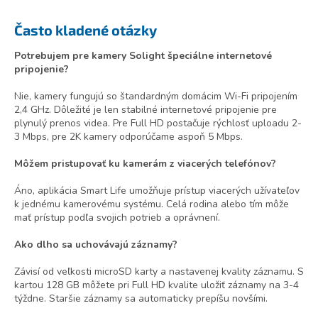
Často kladené otázky
Potrebujem pre kamery Solight špeciálne internetové
pripojenie?
Nie, kamery fungujú so štandardným domácim Wi-Fi pripojením
2,4 GHz. Dôležité je len stabilné internetové pripojenie pre
plynulý prenos videa. Pre Full HD postačuje rýchlosť uploadu 2-
3 Mbps, pre 2K kamery odporúčame aspoň 5 Mbps.
Môžem pristupovať ku kamerám z viacerých telefónov?
Áno, aplikácia Smart Life umožňuje prístup viacerých užívateľov
k jednému kamerovému systému. Celá rodina alebo tím môže
mať prístup podľa svojich potrieb a oprávnení.
Ako dlho sa uchovávajú záznamy?
Závisí od veľkosti microSD karty a nastavenej kvality záznamu. S
kartou 128 GB môžete pri Full HD kvalite uložiť záznamy na 3-4
týždne. Staršie záznamy sa automaticky prepíšu novšími.