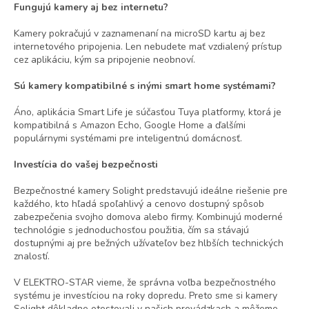
Fungujú kamery aj bez internetu?
Kamery pokračujú v zaznamenaní na microSD kartu aj bez
internetového pripojenia. Len nebudete mať vzdialený prístup
cez aplikáciu, kým sa pripojenie neobnoví.
Sú kamery kompatibilné s inými smart home systémami?
Áno, aplikácia Smart Life je súčasťou Tuya platformy, ktorá je
kompatibilná s Amazon Echo, Google Home a ďalšími
populárnymi systémami pre inteligentnú domácnosť.
Investícia do vašej bezpečnosti
Bezpečnostné kamery Solight predstavujú ideálne riešenie pre
každého, kto hľadá spoľahlivý a cenovo dostupný spôsob
zabezpečenia svojho domova alebo firmy. Kombinujú moderné
technológie s jednoduchosťou použitia, čím sa stávajú
dostupnými aj pre bežných užívateľov bez hlbších technických
znalostí.
V ELEKTRO-STAR vieme, že správna voľba bezpečnostného
systému je investíciou na roky dopredu. Preto sme si kamery
Solight dôkladne otestovali v našich prevádzkach a môžeme