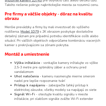
vnútornej kamery 1D74S
pre obývaciu časť alebo detskú izbu.
Takéto riešenie pokryje najkritickejšie miesta za rozumnú cenu.
Pre firmy a väčšie objekty - dôraz na kvalitu
obrazu
Menšie prevádzky a firmy by mali investovať do vyššieho
rozlíšenia.
Model 1D79
s 2K obrazom poskytuje dostatočne
detailný záznam pre prípadnú potrebu identifikácie osôb alebo
situácií. Pri väčších objektoch odporúčame kombináciu viacerých
kamier s prekrývajúcimi sa zónami pokrytia.
Montáž a umiestnenie
Výška inštalácie
- vonkajšie kamery inštalujte vo výške
2,5-3 metre pre optimálny záber a ochranu pred
vandalizmom
Uhol natočenia
- kameru nasmerujte mierne smerom
nadol pre lepšie rozpoznanie tvárí
Prístup k napájaniu
- zabezpečte ľahký prístup k
elektrickej zásuvke, všetky modely sa napájajú zo siete
Signál Wi-Fi
- otestujte kvalitu signálu v mieste
inštalácie, pri slabšom signále zvážte Wi-Fi extender