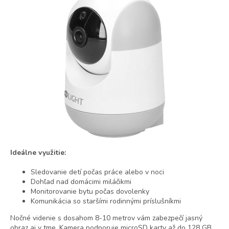
Ideálne využitie:
Sledovanie detí počas práce alebo v noci
Dohľad nad domácimi miláčikmi
Monitorovanie bytu počas dovolenky
Komunikácia so staršími rodinnými príslušníkmi
Nočné videnie s dosahom 8-10 metrov vám zabezpečí jasný
obraz aj v tme. Kamera podporuje microSD karty až do 128 GB