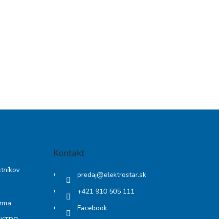
Kontakt
stníkov
predaj
@
elektrostar.sk
+421 910 505 111
arma
Facebook