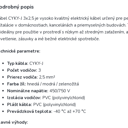
odrobný popis
bel CYKY-J 3x2,5 je vysoko kvalitný elektrický kábel určený pre 
štalácie v domácnostiach, kanceláriách a priemyselných budovách.
 ideálny pre použitie v prostredí s nízkym až stredným zaťažením, 
vetlenie, zásuvky a iné bežné elektrické spotrebiče.
echnické parametre:
Typ kábla:
CYKY-J
Počet vodičov:
3
Prierez vodiča:
2,5 mm²
Farba žíl:
hnedá / modrá / zelenožltá
Nominálne napätie:
450/750 V
Izolácia vodičov:
PVC (polyvinylchlorid)
Plášť kábla:
PVC (polyvinylchlorid)
Prevádzková teplota:
-40 °C až +70 °C
lavné výhody: