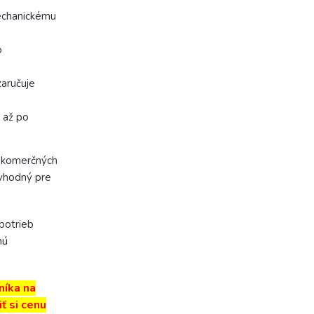
echanickému
o
zaručuje
a až po
a komerčných
 vhodný pre
potrieb
nú
níka na
ť si cenu