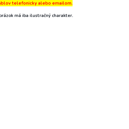
áblov telefonicky alebo emailom.
rázok má iba ilustračný charakter.