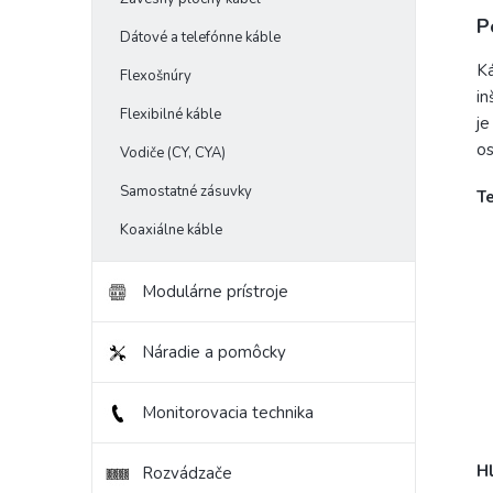
P
Dátové a telefónne káble
Ká
Flexošnúry
in
Flexibilné káble
je
os
Vodiče (CY, CYA)
Samostatné zásuvky
T
Koaxiálne káble
Modulárne prístroje
Náradie a pomôcky
Monitorovacia technika
H
Rozvádzače