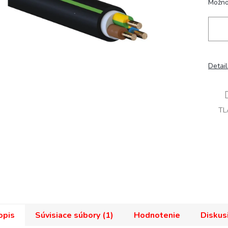
Možno
Detai
TL
opis
Súvisiace súbory (1)
Hodnotenie
Diskus