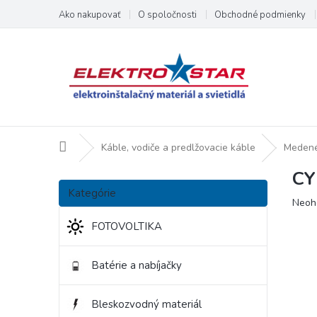
Prejsť
Ako nakupovať
O spoločnosti
Obchodné podmienky
na
obsah
Domov
Káble, vodiče a predlžovacie káble
Medené
CY
B
Preskočiť
o
Kategórie
kategórie
Priem
Neoh
č
hodno
n
FOTOVOLTIKA
produ
ý
je
p
0,0
Batérie a nabíjačky
a
z
5
n
hviezd
e
Bleskozvodný materiál
l