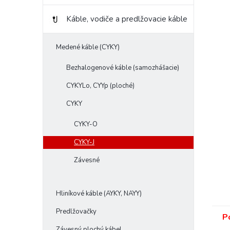
Káble, vodiče a predlžovacie káble
Medené káble (CYKY)
Bezhalogenové káble (samozhášacie)
CYKYLo, CYYp (ploché)
CYKY
CYKY-O
CYKY-J
Závesné
Hliníkové káble (AYKY, NAYY)
Predlžovačky
P
Závesný plochý kábel