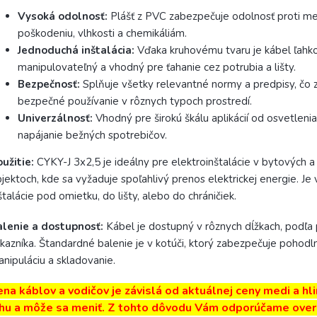
Vysoká odolnosť:
Plášť z PVC zabezpečuje odolnosť proti m
poškodeniu, vlhkosti a chemikáliám.
Jednoduchá inštalácia:
Vďaka kruhovému tvaru je kábel ľahk
manipulovateľný a vhodný pre ťahanie cez potrubia a lišty.
Bezpečnosť:
Splňuje všetky relevantné normy a predpisy, čo 
bezpečné používanie v rôznych typoch prostredí.
Univerzálnosť:
Vhodný pre širokú škálu aplikácií od osvetleni
napájanie bežných spotrebičov.
užitie:
CYKY-J 3x2,5 je ideálny pre elektroinštalácie v bytových 
jektoch, kde sa vyžaduje spoľahlivý prenos elektrickej energie. Je
štalácie pod omietku, do lišty, alebo do chráničiek.
alenie a dostupnosť:
Kábel je dostupný v rôznych dĺžkach, podľa 
kazníka. Štandardné balenie je v kotúči, ktorý zabezpečuje pohodl
nipuláciu a skladovanie.
ena káblov a vodičov je závislá od aktuálnej ceny medi a hli
rhu a môže sa meniť. Z tohto dôvodu Vám odporúčame overi