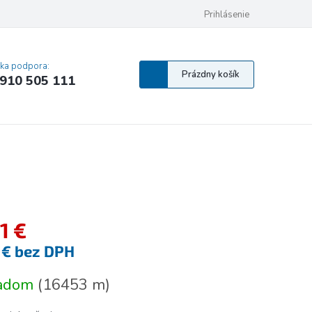
 osobných údajov
Pravidlá Cookies
Vyhlásenie o prístupnosti
Prihlásenie
MA
cka podpora:
Nákupný
Prázdny košík
910 505 111
košík
1 €
5 € bez DPH
tková
ladom
(
16453 m
)