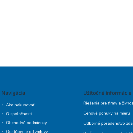
Navigácia
Užitočné informácie
Riešenia pre firmy a živno
Ako nakupovať
Cenové ponuky na mieru
O spoločnosti
Obchodné podmienky
Odborné poradenstvo zd
Odstúpenie od zmluvy