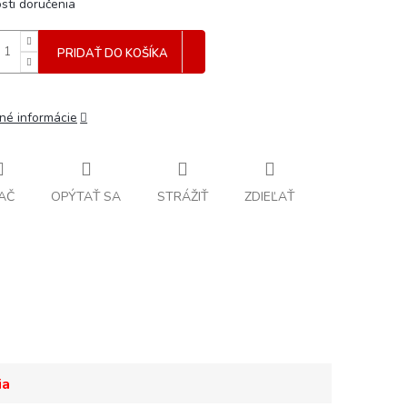
sti doručenia
PRIDAŤ DO KOŠÍKA
lné informácie
AČ
OPÝTAŤ SA
STRÁŽIŤ
ZDIEĽAŤ
ia