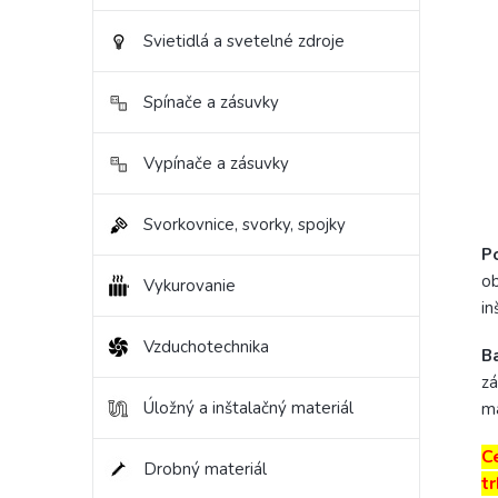
Svietidlá a svetelné zdroje
Spínače a zásuvky
Vypínače a zásuvky
Svorkovnice, svorky, spojky
Po
ob
Vykurovanie
in
Vzduchotechnika
B
zá
Úložný a inštalačný materiál
ma
C
Drobný materiál
t