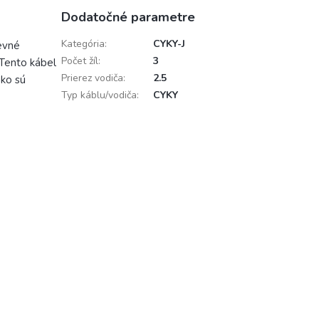
Dodatočné parametre
Kategória
:
CYKY-J
pevné
Počet žíl
:
3
 Tento kábel
Prierez vodiča
:
2.5
ako sú
Typ káblu/vodiča
:
CYKY