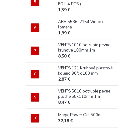
FOIL 4 PCS )
1,39 €
ABB 5536-2154 Vidlica
lomena
1,99 €
VENTS 1010 potrubie pevne
kruhove 100mm 1m
8,50 €
VENTS 121 Kruhové plastové
koleno 90°; o100 mm
2,87 €
VENTS 5010 potrubie pevne
ploche 55x110mm 1m
8,47 €
Magic Power Gel 500ml
32,18 €