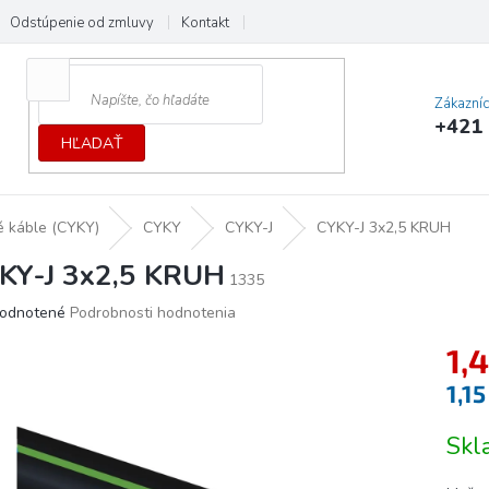
Odstúpenie od zmluvy
Kontakt
Cenník dopráv a platieb
Ochrana
Zákazní
+421 
HĽADAŤ
 káble (CYKY)
CYKY
CYKY-J
CYKY-J 3x2,5 KRUH
KY-J 3x2,5 KRUH
1335
erné
odnotené
Podrobnosti hodnotenia
tenie
1,4
ktu
1,1
Jedno
Sk
cena:
ičiek.