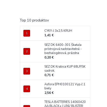
Top 10 produktov
CYKY-J 3x2,5 KRUH
1,41 €
SEZ DK 6400-301 Škatuľa
prístrojová nadstaviteľná -
bezhalogénová, prázdna
0,20 €
SEZ DK Krabica KUP 68LP/SK
sadrok.
0,71 €
Asfora EPH0100121 Vyp.č.1
biely
2,56 €
TESLA BATTERIES 14060420
AA BLACK+ ( LR6/ BLISTER