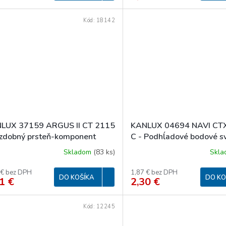
Kód:
18142
LUX 37159 ARGUS II CT 2115
KANLUX 04694 NAVI CT
zdobný prsteň-komponent
C - Podhĺadové bodové sv
tidlá (starý kód 00305)
Skladom
(
83 ks
)
Skl
 € bez DPH
1,87 € bez DPH
DO KOŠÍKA
DO KO
1 €
2,30 €
Kód:
12245