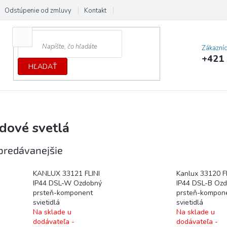
Odstúpenie od zmluvy
Kontakt
Cenník dopráv a platieb
Ochrana
Zákazní
+421 
HĽADAŤ
dové svetlá
predávanejšie
KANLUX 33121 FLINI
Kanlux 33120 F
IP44 DSL-W Ozdobný
IP44 DSL-B Oz
prsteň-komponent
prsteň-kompon
svietidlá
svietidlá
Na sklade u
Na sklade u
dodávateľa -
dodávateľa -