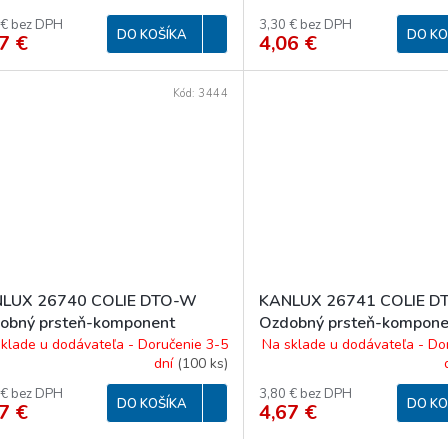
 € bez DPH
3,30 € bez DPH
DO KOŠÍKA
DO KO
7 €
4,06 €
Kód:
3444
LUX 26740 COLIE DTO-W
KANLUX 26741 COLIE D
obný prsteň-komponent
Ozdobný prsteň-kompone
tidlá
svietidlá
klade u dodávateľa - Doručenie 3-5
Na sklade u dodávateľa - Do
dní
(
100 ks
)
 € bez DPH
3,80 € bez DPH
DO KOŠÍKA
DO KO
7 €
4,67 €