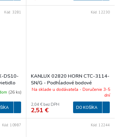
Kód:
3281
Kód:
12230
X-DS10-
KANLUX 02820 HORN CTC-3114-
ietidlo
SN/G - Podhĺadové bodové
svietidlo
Na sklade u dodávateľa - Doručenie 3-5
adom
(
26 ks
)
dní
2,04 € bez DPH
ŠÍKA
DO KOŠÍKA
2,51 €
Kód:
10987
Kód:
12244