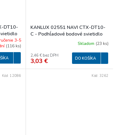
X-DT10-
KANLUX 02551 NAVI CTX-DT10-
vietidlo
C - Podhĺadové bodové svietidlo
ručenie 3-5
Skladom
(
23 ks
)
dní
(
116 ks
)
2,46 € bez DPH
ŠÍKA
DO KOŠÍKA
3,03 €
Kód:
12086
Kód:
3262