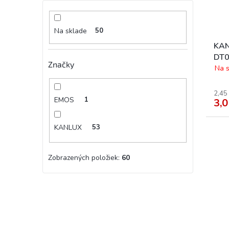
Na sklade
50
KAN
DT0
Značky
svít
Na s
2,45
EMOS
1
3,0
KANLUX
53
Zobrazených položiek:
60