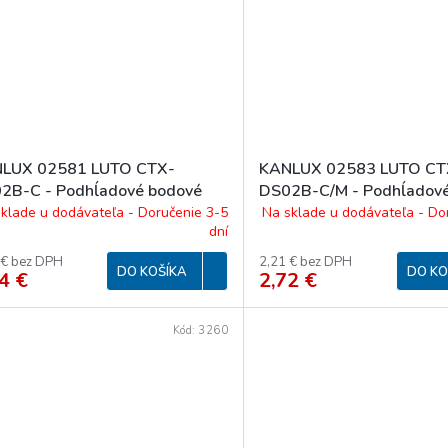
LUX 02581 LUTO CTX-
KANLUX 02583 LUTO CT
2B-C - Podhĺadové bodové
DS02B-C/M - Podhĺadov
idlo
svítidlo
klade u dodávateľa - Doručenie 3-5
Na sklade u dodávateľa - Do
dní
 € bez DPH
2,21 € bez DPH
DO KOŠÍKA
DO KO
4 €
2,72 €
Kód:
3260