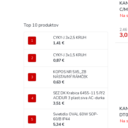
KAN
C/M
Na s
Top 10 produktov
2,46
3,0
CYKY-J 3x2,5 KRUH
1,41 €
CYKY-J 3x1,5 KRUH
0,87 €
KOPOS NR 5X5_ZB
NÁSTAVNÝ RÁMČEK
0,63 €
SEZ DK Krabica 6455-11 5.P/2
ACIDUR 3 plast.siva AC-durka
3,51 €
KAN
Svietidlo OVAL 60W SOP-
DT0
60/B IP44
svít
Na s
5,34 €