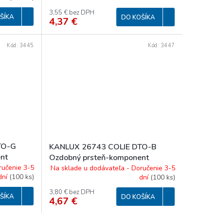
3,55 € bez DPH
ŠÍKA
DO KOŠÍKA
4,37 €
Kód:
3445
Kód:
3447
TO-G
KANLUX 26743 COLIE DTO-B
nt
Ozdobný prsteň-komponent
svietidlá
ručenie 3-5
Na sklade u dodávateľa - Doručenie 3-5
dní
(
100 ks
)
dní
(
100 ks
)
3,80 € bez DPH
ŠÍKA
DO KOŠÍKA
4,67 €