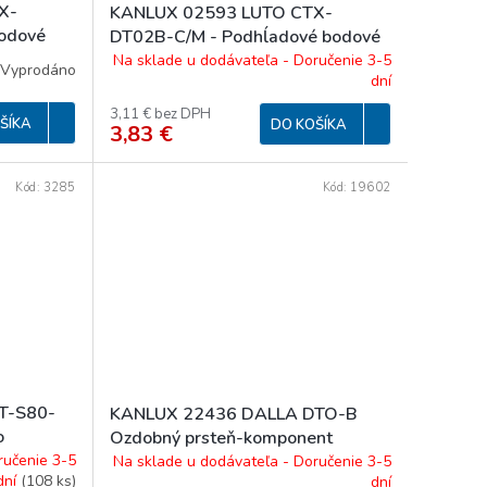
X-
KANLUX 02593 LUTO CTX-
odové
DT02B-C/M - Podhĺadové bodové
svítidlo
Na sklade u dodávateľa - Doručenie 3-5
Vyprodáno
dní
3,11 € bez DPH
ŠÍKA
DO KOŠÍKA
3,83 €
Kód:
3285
Kód:
19602
T-S80-
KANLUX 22436 DALLA DTO-B
o
Ozdobný prsteň-komponent
svietidlá
ručenie 3-5
Na sklade u dodávateľa - Doručenie 3-5
dní
(
108 ks
)
dní