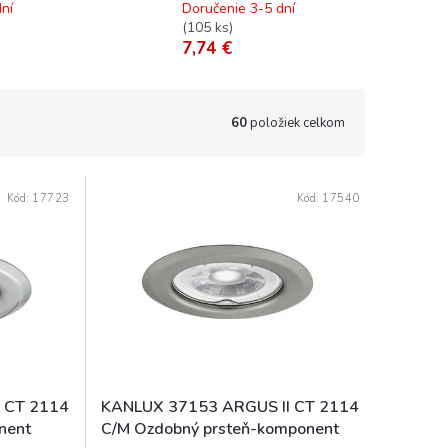
ní
Doručenie 3-5 dní
(
105 ks
)
7,74 €
60
položiek celkom
Kód:
17723
Kód:
17540
 CT 2114
KANLUX 37153 ARGUS II CT 2114
nent
C/M Ozdobný prsteň-komponent