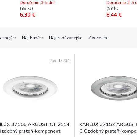
Doručenie 3-5 dní
Doručenie 3-5 d
(
99 ks
)
(
99 ks
)
6,30 €
8,44 €
lacnejšie
Najdrahšie
Najpredávanejšie
Abecedne
Kód:
17724
LUX 37156 ARGUS II CT 2114
KANLUX 37152 ARGUS II
zdobný prsteň-komponent
C Ozdobný prsteň-kompo