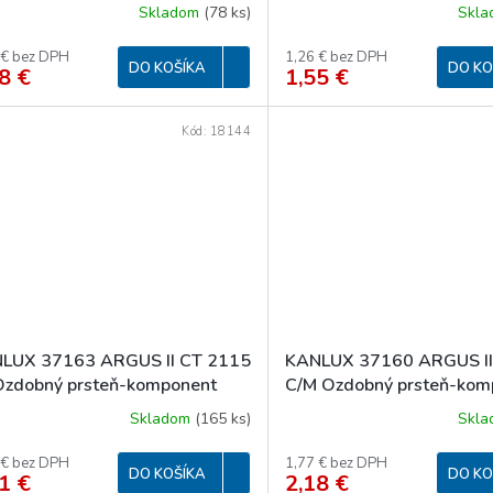
tidlá (starý kód 00303)
svietidlá (starý kód 0030
Skladom
(
78 ks
)
Skl
 € bez DPH
1,26 € bez DPH
DO KOŠÍKA
DO KO
8 €
1,55 €
Kód:
18144
LUX 37163 ARGUS II CT 2115
KANLUX 37160 ARGUS II
zdobný prsteň-komponent
C/M Ozdobný prsteň-kom
tidlá (starý kód 00307)
svietidlá (starý kód 0033
Skladom
(
165 ks
)
Skl
 € bez DPH
1,77 € bez DPH
DO KOŠÍKA
DO KO
1 €
2,18 €