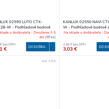
LUX 02590 LUTO CTX-
KANLUX 02550 NAVI CT
2B-W - Podhĺadové bodové
W - Podhĺadové bodové s
idlo
klade u dodávateľa - Doručenie 3-5
Na sklade u dodávateľa - Do
dní
(
99 ks
)
 € bez DPH
2,46 € bez DPH
DO KOŠÍKA
DO KO
1 €
3,03 €
Kód:
3256