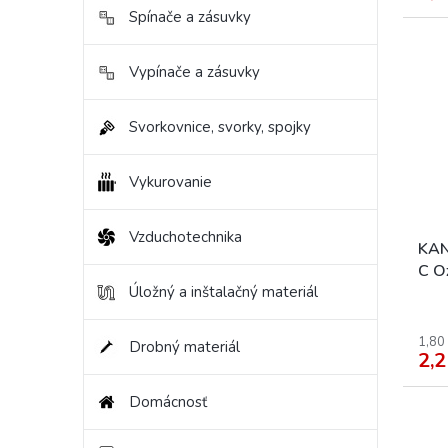
Spínače a zásuvky
Vypínače a zásuvky
Svorkovnice, svorky, spojky
Vykurovanie
Vzduchotechnika
KAN
C O
svie
Úložný a inštalačný materiál
1,80
Drobný materiál
2,2
Domácnosť