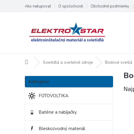
Prejsť
Ako nakupovať
O spoločnosti
Obchodné podmienky
na
obsah
Domov
Svietidlá a svetelné zdroje
Bodové svetlá
Bo
B
Preskočiť
o
Kategórie
kategórie
č
Naj
n
FOTOVOLTIKA
ý
p
Batérie a nabíjačky
a
n
e
Bleskozvodný materiál
l