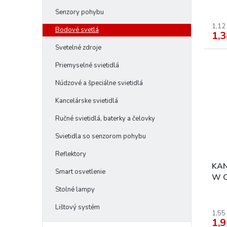
o
svie
v
Senzory pohybu
1,12
Bodové svetlá
1,3
Svetelné zdroje
Priemyselné svietidlá
Núdzové a špeciálne svietidlá
Kancelárske svietidlá
Ručné svietidlá, baterky a čelovky
Svietidla so senzorom pohybu
Reflektory
KAN
Smart osvetlenie
W O
svie
Stolné lampy
Lištový systém
1,55
1,9