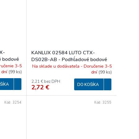
X-
KANLUX 02584 LUTO CTX-
é bodové
DS02B-AB - Podhĺadové bodové
svítidlo
ručenie 3-5
Na sklade u dodávateľa - Doručenie 3-5
dní
(
99 ks
)
dní
(
99 ks
)
2,21 € bez DPH
ŠÍKA
DO KOŠÍKA
2,72 €
Kód:
3254
Kód:
3255