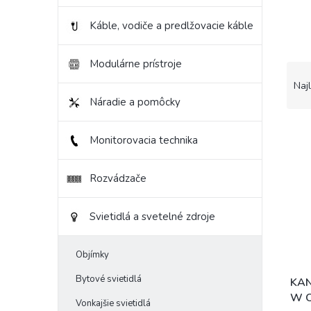
Káble, vodiče a predlžovacie káble
Modulárne prístroje
R
a
Naj
d
Náradie a pomôcky
e
V
n
Monitorovacia technika
ý
i
p
e
i
p
Rozvádzače
s
r
p
o
Svietidlá a svetelné zdroje
r
d
o
u
d
k
Objímky
u
t
Bytové svietidlá
k
o
KAN
t
v
W O
Vonkajšie svietidlá