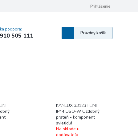
 osobných údajov
Pravidlá Cookies
Vyhlásenie o prístupnosti
Prihlásenie
MA
cka podpora:
Nákupný
Prázdny košík
910 505 111
košík
LINI
KANLUX 33123 FLINI
dobný
IP44 DSO-W Ozdobný
ent
prsteň - komponent
svietidlá
Na sklade u
dodávateľa -