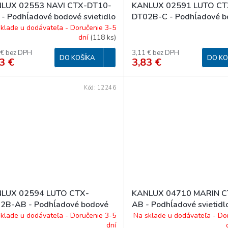
LUX 02553 NAVI CTX-DT10-
KANLUX 02591 LUTO CT
 - Podhĺadové bodové svietidlo
DT02B-C - Podhĺadové b
svítidlo
klade u dodávateľa - Doručenie 3-5
dní
(
118 ks
)
 € bez DPH
3,11 € bez DPH
DO KOŠÍKA
DO KO
3 €
3,83 €
Kód:
12246
LUX 02594 LUTO CTX-
KANLUX 04710 MARIN C
2B-AB - Podhĺadové bodové
AB - Podhĺadové svietidl
idlo
klade u dodávateľa - Doručenie 3-5
Na sklade u dodávateľa - Do
dní