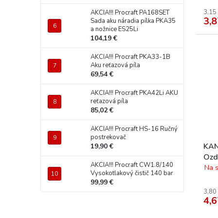
3,15
AKCIA!!! Procraft PA168SET
3,8
Sada aku náradia pílka PKA35
a nožnice ES25Li
104,19 €
AKCIA!!! Procraft PKA33-1B
Aku reťazová píla
69,54 €
AKCIA!!! Procraft PKA42Li AKU
reťazová píla
85,02 €
AKCIA!!! Procraft HS-16 Ručný
postrekovač
KAN
19,90 €
Ozd
AKCIA!!! Procraft CW1.8/140
svie
Na s
Vysokotlakový čistič 140 bar
99,99 €
3,80
4,6