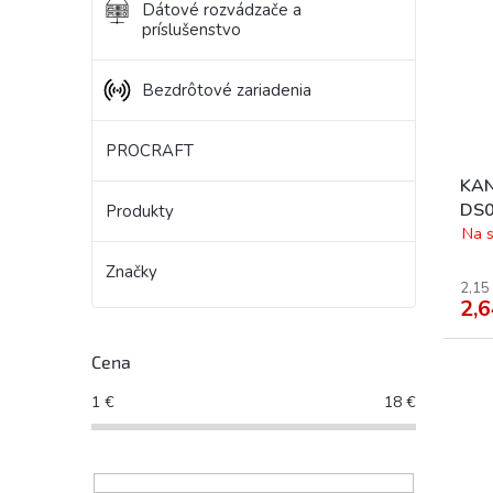
Dátové rozvádzače a
príslušenstvo
Bezdrôtové zariadenia
PROCRAFT
KAN
DS0
Produkty
svít
Na s
Značky
2,15
2,6
Cena
1
€
18
€