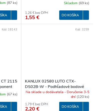
1)
svietidlá (starý kód 00325)
adom
(
87 ks
)
Skladom
(
69 ks
)
1,26 € bez DPH
ŠÍKA
DO KOŠÍKA
1,55 €
Kód:
18143
Kód:
3259
 CT 2115
KANLUX 02580 LUTO CTX-
ponent
DS02B-W - Podhĺadové bodové
1)
svítidlo
Na sklade u dodávateľa - Doručenie 3-5
adom
(
67 ks
)
dní
(
120 ks
)
1,79 € bez DPH
ŠÍKA
DO KOŠÍKA
2,20 €