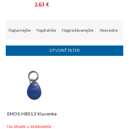
2,63 €
R
a
Najlacnejšie
Najdrahšie
Najpredávanejšie
Abecedne
d
e
n
OTVORIŤ FILTER
i
e
V
p
ý
r
p
o
i
d
s
u
p
k
r
t
o
o
EMOS H8013 Klucenka
d
v
u
Na sklade u dodávateľa -
k