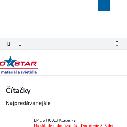
Prejsť
Nákupný
na
košík
obsah
Čítačky
Najpredávanejšie
EMOS H8013 Klucenka
Na sklade u dodávateľa - Doručenie 3-5 dní