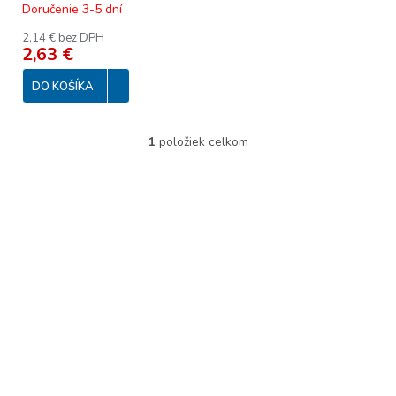
Doručenie 3-5 dní
t
o
2,14 € bez DPH
2,63 €
v
DO KOŠÍKA
1
položiek celkom
O
v
l
á
d
a
c
i
e
p
r
v
k
y
v