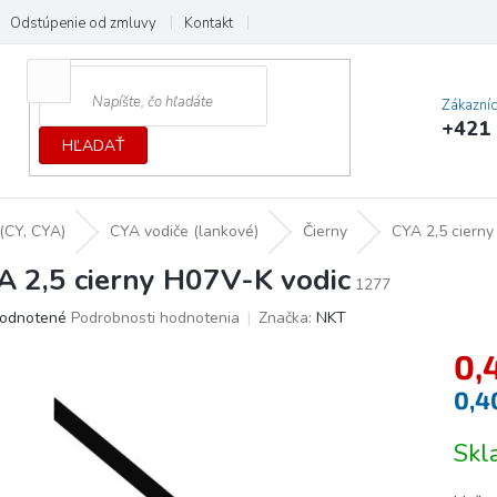
Odstúpenie od zmluvy
Kontakt
Cenník dopráv a platieb
Ochrana
Zákazní
+421 
HĽADAŤ
(CY, CYA)
CYA vodiče (lankové)
Čierny
CYA 2,5 cierny
A 2,5 cierny H07V-K vodic
1277
erné
odnotené
Podrobnosti hodnotenia
Značka:
NKT
tenie
0,
ktu
0,4
Jedno
Sk
cena:
ičiek.