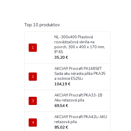
Top 10 produktov
NL-300x400 Plastová
rozvádzačová skriňa na
povrch, 300 x 400 x 170 mm,
IP 65
35,20 €
AKCIA!!! Procraft PA168SET
Sada aku náradia pílka PKA35
a nožnice ES25Li
104,19 €
AKCIA!!! Procraft PKA33-1B
Aku reťazová píla
69,54 €
AKCIA!!! Procraft PKA42Li AKU
reťazová píla
85,02 €