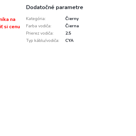
Dodatočné parametre
Kategória
:
Čierny
níka na
Farba vodiča
:
Čierna
ť si cenu
Prierez vodiča
:
2.5
Typ káblu/vodiča
:
CYA