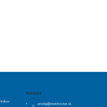
Kontakt
stníkov
predaj
@
elektrostar.sk