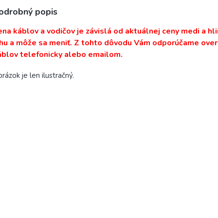
odrobný popis
ena káblov a vodičov je závislá od aktuálnej ceny medi a hli
rhu a môže sa meniť. Z tohto dôvodu Vám odporúčame overi
áblov telefonicky alebo emailom.
rázok je len ilustračný.