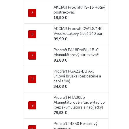
AKCIA!!! Procraft HS-16 Ručný
postrekovač
19,90 €
AKCIA!!! Procraft CW1.8/140
Vysokotlakový čistič 140 bar
99,99 €
Procraft PA18ProBL-1B-C
Akumulátorový skrutkovač
92,88 €
Procraft PGA22-BB Aku
uhlová brúska (bez batérie a
nabíjačky)
34,08 €
Procraft PHA30bb
Akumulátorové vŕtacie kladivo
(bez akumulátora a nabíjačky)
79,93 €
Procraft T4350 Benzínový
krovinorez