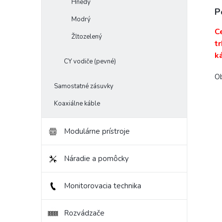
Hnedý
P
Modrý
C
Žltozelený
t
k
CY vodiče (pevné)
Ob
Samostatné zásuvky
Koaxiálne káble
Modulárne prístroje
Náradie a pomôcky
Monitorovacia technika
Rozvádzače