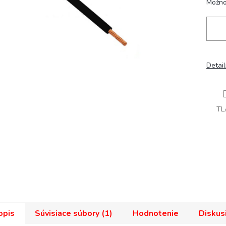
Možno
Detai
TL
opis
Súvisiace súbory (1)
Hodnotenie
Diskus