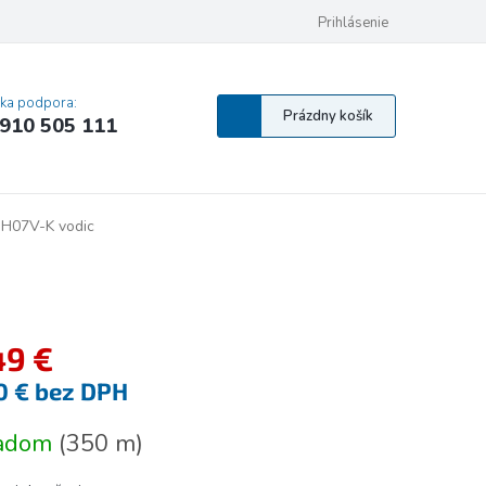
 osobných údajov
Pravidlá Cookies
Vyhlásenie o prístupnosti
Prihlásenie
MA
cka podpora:
Nákupný
Prázdny košík
910 505 111
košík
 H07V-K vodic
49 €
0 € bez DPH
tková
ladom
(
350 m
)