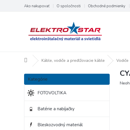
Prejsť
Ako nakupovať
O spoločnosti
Obchodné podmienky
na
obsah
Domov
Káble, vodiče a predlžovacie káble
Vodiče 
CY
B
Preskočiť
o
Kategórie
kategórie
Priem
Neoh
č
hodno
n
FOTOVOLTIKA
produ
ý
je
p
0,0
Batérie a nabíjačky
a
z
5
n
hviezd
e
Bleskozvodný materiál
l