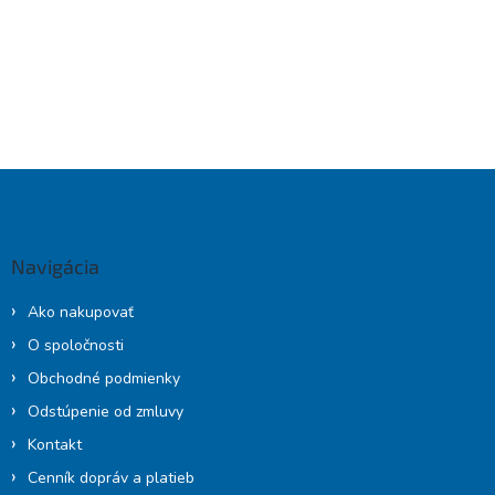
Z
á
p
ä
Navigácia
t
i
Ako nakupovať
e
O spoločnosti
Obchodné podmienky
Odstúpenie od zmluvy
Kontakt
Cenník dopráv a platieb