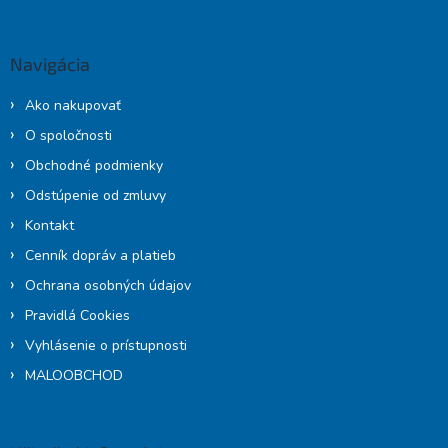
á
p
ä
Navigácia
t
i
Ako nakupovať
e
O spoločnosti
Obchodné podmienky
Odstúpenie od zmluvy
Kontakt
Cenník dopráv a platieb
Ochrana osobných údajov
Pravidlá Cookies
Vyhlásenie o prístupnosti
MALOOBCHOD