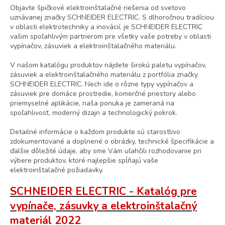
Objavte špičkové elektroinštalačné riešenia od svetovo
uznávanej značky SCHNEIDER ELECTRIC. S dlhoročnou tradíciou
v oblasti elektrotechniky a inovácií, je SCHNEIDER ELECTRIC
vašim spoľahlivým partnerom pre všetky vaše potreby v oblasti
vypínačov, zásuviek a elektroinštalačného materiálu.
V našom katalógu produktov nájdete širokú paletu vypínačov,
zásuviek a elektroinštalačného materiálu z portfólia značky
SCHNEIDER ELECTRIC. Nech ide o rôzne typy vypínačov a
zásuviek pre domáce prostredie, komerčné priestory alebo
priemyselné aplikácie, naša ponuka je zameraná na
spoľahlivosť, moderný dizajn a technologický pokrok.
Detailné informácie o každom produkte sú starostlivo
zdokumentované a doplnené o obrázky, technické špecifikácie a
ďalšie dôležité údaje, aby sme Vám uľahčili rozhodovanie pri
výbere produktov, ktoré najlepšie spĺňajú vaše
elektroinštalačné požiadavky.
SCHNEIDER ELECTRIC - Katalóg pre
vypínače, zásuvky a elektroinštalačný
materiál 2022