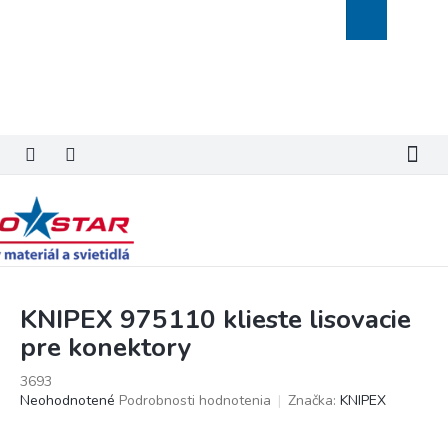
Prejsť
Nákupný
na
košík
obsah
KNIPEX 975110 klieste lisovacie
pre konektory
3693
Priemerné
Neohodnotené
Podrobnosti hodnotenia
Značka:
KNIPEX
hodnotenie
produktu