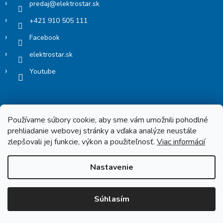
predaj
@
elektrostar.sk
+421 910 505 111
Facebook
elektrostar.sk
Youtube
Používame súbory cookie, aby sme vám umožnili pohodlné
prehliadanie webovej stránky a vďaka analýze neustále
zlepšovali jej funkcie, výkon a použiteľnosť.
Viac informácií
Copyright 2026
Elektrostar.shop
. Všetky práva vyhradené.
Nastavenie
Vytvoril Shoptet
Súhlasím