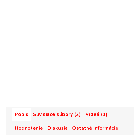
Popis
Súvisiace súbory (2)
Videá (1)
Hodnotenie
Diskusia
Ostatné informácie