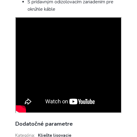
S prídavným odizolovacím zariadením pre
okrúhle káble
Dodatočné parametre
Kategória
:
Kliešte lisovacie