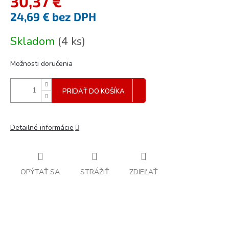
30,37 €
24,69 € bez DPH
Jednotková
Skladom
(
4 ks
)
cena:
Možnosti doručenia
PRIDAŤ DO KOŠÍKA
Detailné informácie
OPÝTAŤ SA
STRÁŽIŤ
ZDIEĽAŤ