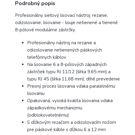
Podrobný popis
Profesionálny sieťový lisovací nástroj: rezanie,
odizolovanie, lisovanie - lisuje netienené a tienené
8-pólové modulárne zástrčky.
Profesionálny nástroj na rezanie a
odizolovanie netienených páskových
telefónnych káblov
Na lisovanie 6 a 8-pólových západných
zástrčiek typu RJ 11/12 (šírka 9,65 mm) a
typu RJ 45 (šírka 11,68 mm); dlhé prevedenie
Presný proces lisovania vďaka paralelnému
lisovaniu
Opakovaná, vysoká kvalita lisovania vďaka
západkovému mechanizmu
(odblokovateľnému)
S dĺžkovým rezačom a odizolovacím nožom
pre páskové káble s dĺžkou 6 a 12 mm