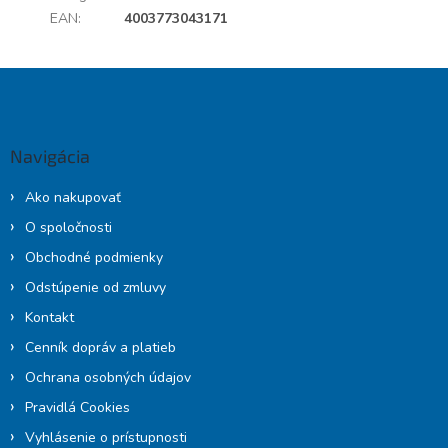
EAN
:
4003773043171
Z
á
p
ä
Navigácia
t
i
Ako nakupovať
e
O spoločnosti
Obchodné podmienky
Odstúpenie od zmluvy
Kontakt
Cenník dopráv a platieb
Ochrana osobných údajov
Pravidlá Cookies
Vyhlásenie o prístupnosti