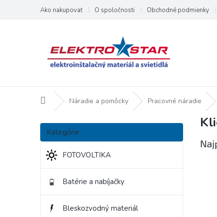
Prejsť
Ako nakupovať
O spoločnosti
Obchodné podmienky
na
obsah
Domov
Náradie a pomôcky
Pracovné náradie
Kli
B
Preskočiť
o
Kategórie
kategórie
č
Naj
n
FOTOVOLTIKA
ý
p
Batérie a nabíjačky
a
n
e
Bleskozvodný materiál
l