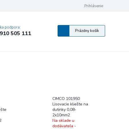
 osobných údajov
Pravidlá Cookies
Vyhlásenie o prístupnosti
Prihlásenie
MA
cka podpora:
Nákupný
Prázdny košík
910 505 111
košík
CIMCO 101950
Lisovacie kliešte na
ešte
dutinky 0,08-
2x10mm2
2
Na sklade u
dodávateľa -