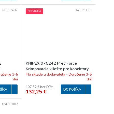
Kód:
17437
Kód:
21135
NOVINKA
E
KNIPEX 975242 PreciForce
É
Krimpovacie kliešte pre konektory
MC4/MC4 EVO 2
ručenie 3-5
Na sklade u dodávateľa - Doručenie 3-5
dní
dní
107,52 € bez DPH
ŠÍKA
DO KOŠÍKA
132,25 €
Kód:
13882