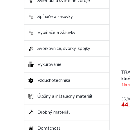
Svietidlá a svetelné zdroje
Spínače a zásuvky
Vypínače a zásuvky
Svorkovnice, svorky, spojky
Vykurovanie
TRA
klie
Vzduchotechnika
dvoj
Na s
Úložný a inštalačný materiál
35,9
44,
Drobný materiál
Domácnosť