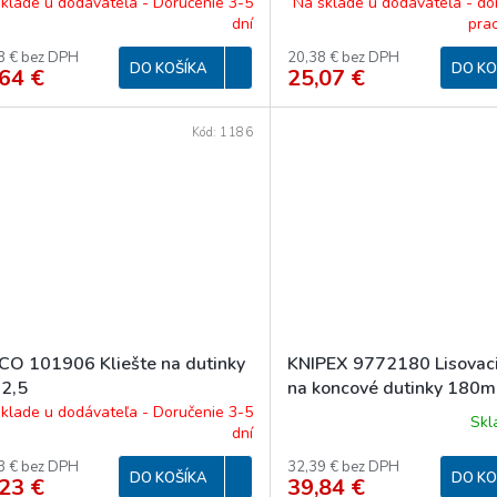
klade u dodávateľa - Doručenie 3-5
Na sklade u dodávateľa - do
dní
pra
8 € bez DPH
20,38 € bez DPH
DO KOŠÍKA
DO KO
64 €
25,07 €
Kód:
1186
CO 101906 Kliešte na dutinky
KNIPEX 9772180 Lisovaci
-2,5
na koncové dutinky 180
klade u dodávateľa - Doručenie 3-5
Sk
dní
3 € bez DPH
32,39 € bez DPH
DO KOŠÍKA
DO KO
23 €
39,84 €