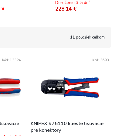
Doručenie 3-5 dní
ní
228,14 €
11
položiek celkom
Kód:
13324
Kód:
3693
lisovacie
KNIPEX 975110 klieste lisovacie
pre konektory