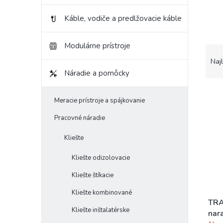
Káble, vodiče a predlžovacie káble
Modulárne prístroje
R
a
Naj
d
Náradie a pomôcky
e
V
n
Meracie prístroje a spájkovanie
ý
i
p
e
Pracovné náradie
i
p
s
r
Kliešte
p
o
r
d
Kliešte odizolovacie
o
u
Kliešte štíkacie
d
k
u
t
Kliešte kombinované
k
o
TRA
Kliešte inštalatérske
t
v
nar