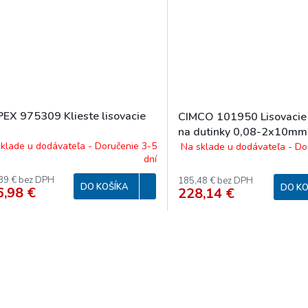
PEX 975309 Klieste lisovacie
CIMCO 101950 Lisovacie 
na dutinky 0,08-2x10m
klade u dodávateľa - Doručenie 3-5
Na sklade u dodávateľa - Do
dní
89 € bez DPH
185,48 € bez DPH
DO KOŠÍKA
DO KO
6,98 €
228,14 €
O
v
l
á
d
a
c