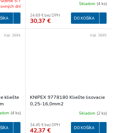
ručenie 5-7
Skladom
(
4 ks
)
covných dní
24,69 € bez DPH
ŠÍKA
DO KOŠÍKA
30,37 €
Kód:
3694
Kód:
3695
e kliešte
KNIPEX 9778180 Kliešte lisovacie
mm
0,25-16,0mm2
ladom
(
4 ks
)
Skladom
(
2 ks
)
34,45 € bez DPH
ŠÍKA
DO KOŠÍKA
42,37 €