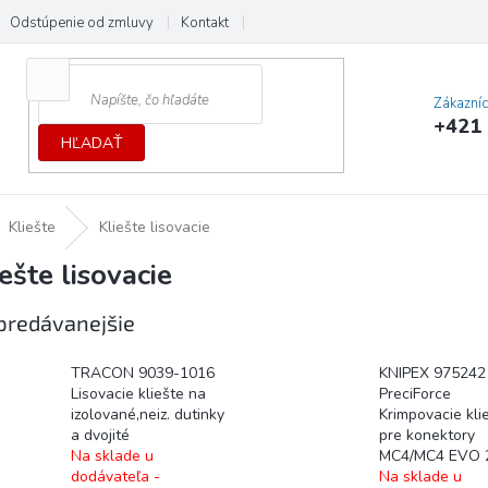
Odstúpenie od zmluvy
Kontakt
Cenník dopráv a platieb
Ochrana
Zákazní
+421 
HĽADAŤ
Kliešte
Kliešte lisovacie
ešte lisovacie
predávanejšie
TRACON 9039-1016
KNIPEX 975242
Lisovacie kliešte na
PreciForce
izolované,neiz. dutinky
Krimpovacie kli
a dvojité
pre konektory
Na sklade u
MC4/MC4 EVO 
dodávateľa -
Na sklade u