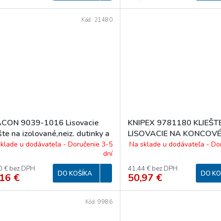
Kód:
21480
CON 9039-1016 Lisovacie
KNIPEX 9781180 KLIEŠT
šte na izolované,neiz. dutinky a
LISOVACIE NA KONCOV
ité
DUTINKY
klade u dodávateľa - Doručenie 3-5
Na sklade u dodávateľa - Do
dní
0 € bez DPH
41,44 € bez DPH
DO KOŠÍKA
DO KO
16 €
50,97 €
Kód:
9986