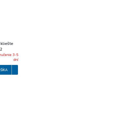
kliešte
m2
ručenie 3-5
dní
ŠÍKA