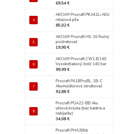
69,54 €
AKCIA!!! Procraft PKA42Li AKU
reťazová píla
85,02 €
AKCIA!!! Procraft HS-16 Ručný
postrekovač
19,90 €
AKCIA!!! Procraft CW1.8/140
Vysokotlakový čistič 140 bar
99,99 €
Procraft PA18ProBL-1B-C
Akumulátorový skrutkovač
92,88 €
Procraft PGA22-BB Aku
uhlová brúska (bez batérie a
nabíjačky)
34,08 €
Procraft PHA30bb