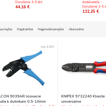
Doručenie 3-5 dní
dodávateľa -
44,16 €
Doručenie 3-5 d
132,25 €
lacnejšie
Najdrahšie
Najpredávanejšie
Abecedne
Kód:
8285
CON 9039AR lisovacie
KNIPEX 9732240 Klieste 
adie k dutinkam 0,5-10mm
univerzalne