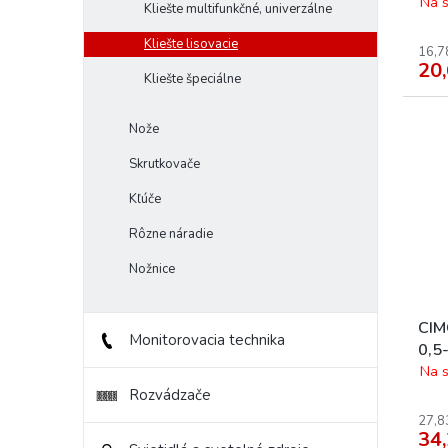
o
Na s
Kliešte multifunkčné, univerzálne
v
Kliešte lisovacie
16,7
20,
Kliešte špeciálne
Nože
Skrutkovače
Kľúče
Rôzne náradie
Nožnice
CIM
Monitorovacia technika
0,5
Na s
Rozvádzače
27,8
34,