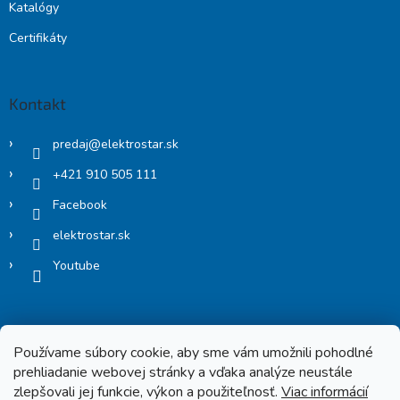
Katalógy
Certifikáty
Kontakt
predaj
@
elektrostar.sk
+421 910 505 111
Facebook
elektrostar.sk
Youtube
Používame súbory cookie, aby sme vám umožnili pohodlné
prehliadanie webovej stránky a vďaka analýze neustále
zlepšovali jej funkcie, výkon a použiteľnosť.
Viac informácií