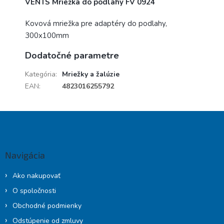
VENTS Mriežka do podlahy FV 0924
Kovová mriežka pre adaptéry do podlahy,
300x100mm
Dodatočné parametre
Kategória
:
Mriežky a žalúzie
EAN
:
4823016255792
Z
á
p
ä
Navigácia
t
i
Ako nakupovať
e
O spoločnosti
Obchodné podmienky
Odstúpenie od zmluvy