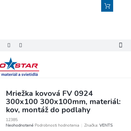
Prejsť
Nákupný
na
košík
obsah
Mriežka kovová FV 0924
300x100 300x100mm, materiál:
kov, montáž do podlahy
12385
Priemerné
Neohodnotené
Podrobnosti hodnotenia
Značka:
VENTS
hodnotenie