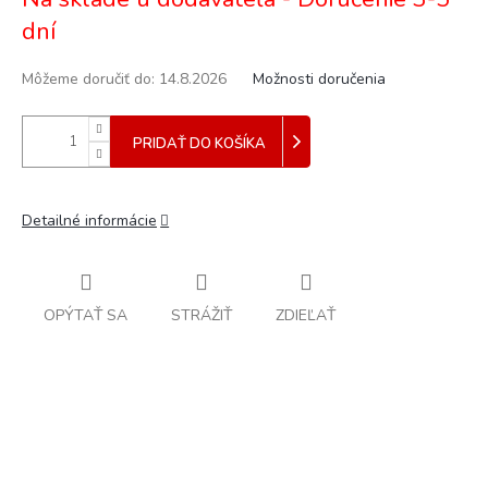
cena:
dní
Môžeme doručiť do:
14.8.2026
Možnosti doručenia
PRIDAŤ DO KOŠÍKA
Detailné informácie
OPÝTAŤ SA
STRÁŽIŤ
ZDIEĽAŤ