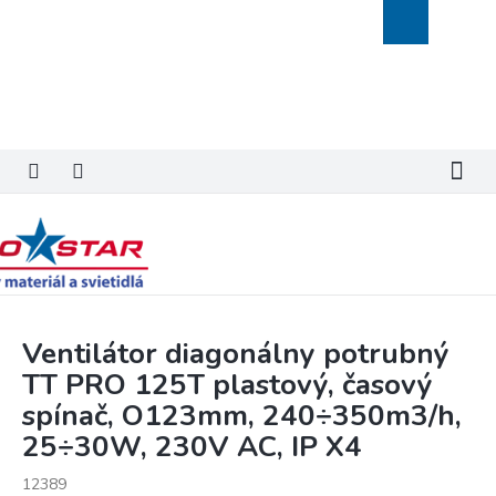
Prejsť
Nákupný
na
košík
obsah
Ventilátor diagonálny potrubný
TT PRO 125T plastový, časový
spínač, O123mm, 240÷350m3/h,
25÷30W, 230V AC, IP X4
12389