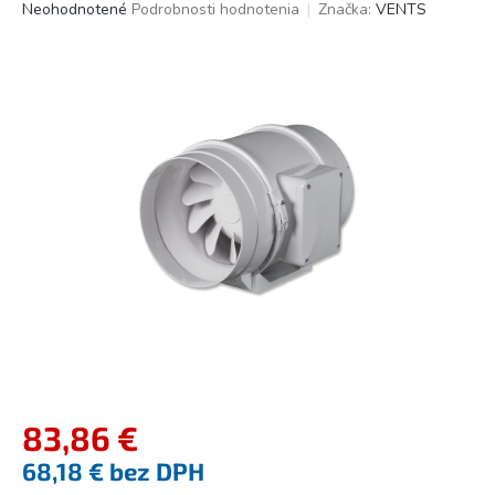
Priemerné
Neohodnotené
Podrobnosti hodnotenia
Značka:
VENTS
hodnotenie
produktu
je
0,0
z
5
hviezdičiek.
83,86 €
68,18 € bez DPH