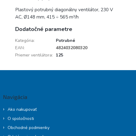
Plastový potrubný diagonálny ventilátor, 230 V
AC, Ø148 mm, 415 ÷ 565 m³/h
Dodatočné parametre
Kategória
:
Potrubné
EAN
:
4824032080320
Priemer ventilátora
:
125
Z
á
p
ä
Navigácia
t
i
Ako nakupovať
e
O spoločnosti
Obchodné podmienky