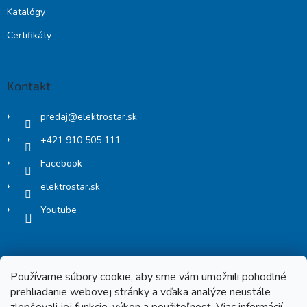
Katalógy
Certifikáty
Kontakt
predaj
@
elektrostar.sk
+421 910 505 111
Facebook
elektrostar.sk
Youtube
Používame súbory cookie, aby sme vám umožnili pohodlné
prehliadanie webovej stránky a vďaka analýze neustále