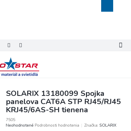
Prejsť
Nákupný
na
košík
obsah
SOLARIX 13180099 Spojka
panelova CAT6A STP RJ45/RJ45
KRJ45/6AS-SH tienena
7505
Priemerné
Neohodnotené
Podrobnosti hodnotenia
Značka:
SOLARIX
hodnotenie