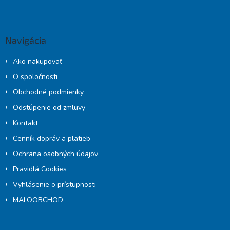
Z
á
p
ä
Navigácia
t
i
Ako nakupovať
e
O spoločnosti
Obchodné podmienky
Odstúpenie od zmluvy
Kontakt
Cenník dopráv a platieb
Ochrana osobných údajov
Pravidlá Cookies
Vyhlásenie o prístupnosti
MALOOBCHOD