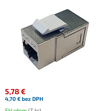
produktu
je
0,0
z
5
hviezdičiek.
5,78 €
4,70 € bez DPH
Jednotková
Skladom
(
7 ks
)