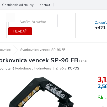
Odstúpenie od zmluvy
Kontakt
Cenník dopráv a platieb
Ochrana
Zákazní
+421 
HĽADAŤ
kovnice
Svorkovnica vencek SP-96 FB
orkovnica vencek SP-96 FB
8056
erné
odnotené
Podrobnosti hodnotenia
Značka:
KOPOS
tenie
3,1
ktu
2,5
Jedno
Sk
cena:
ičiek.