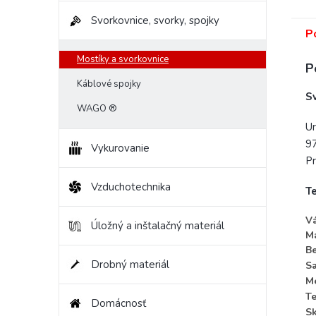
Svorkovnice, svorky, spojky
P
Mostíky a svorkovnice
P
Káblové spojky
S
WAGO ®
Ur
97
Vykurovanie
Pr
Vzduchotechnika
T
V
Úložný a inštalačný materiál
Ma
Be
Drobný materiál
Sa
Me
Te
Domácnosť
Sk