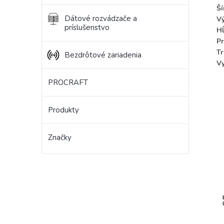
Ší
Dátové rozvádzače a
Vý
príslušenstvo
Hĺ
Pr
Tr
Bezdrôtové zariadenia
V
PROCRAFT
Produkty
Značky