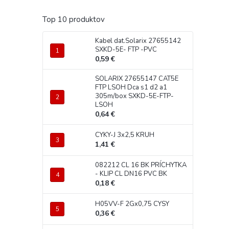
Top 10 produktov
Kabel dat.Solarix 27655142
SXKD-5E- FTP -PVC
0,59 €
SOLARIX 27655147 CAT5E
FTP LSOH Dca s1 d2 a1
305m/box SXKD-5E-FTP-
LSOH
0,64 €
CYKY-J 3x2,5 KRUH
1,41 €
082212 CL 16 BK PRÍCHYTKA
- KLIP CL DN16 PVC BK
0,18 €
H05VV-F 2Gx0,75 CYSY
0,36 €