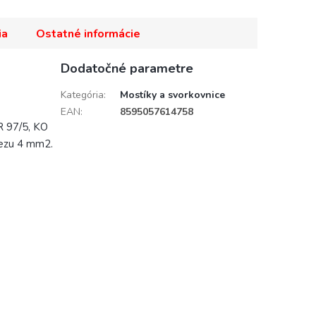
ia
Ostatné informácie
Dodatočné parametre
Kategória
:
Mostíky a svorkovnice
EAN
:
8595057614758
R 97/5, KO
rezu 4 mm2.