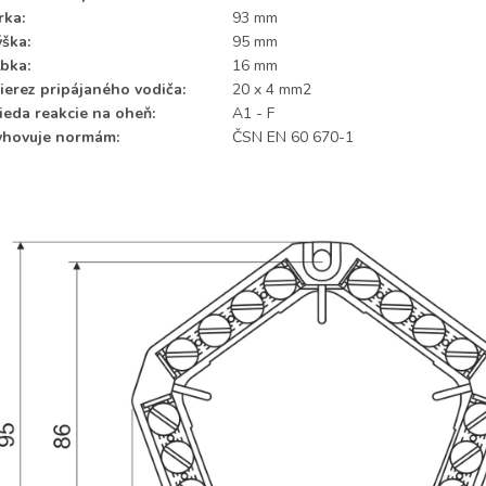
rka:
93 mm
ška:
95 mm
bka:
16 mm
ierez pripájaného vodiča:
20 x 4 mm2
ieda reakcie na oheň:
A1 - F
yhovuje normám:
ČSN EN 60 670-1