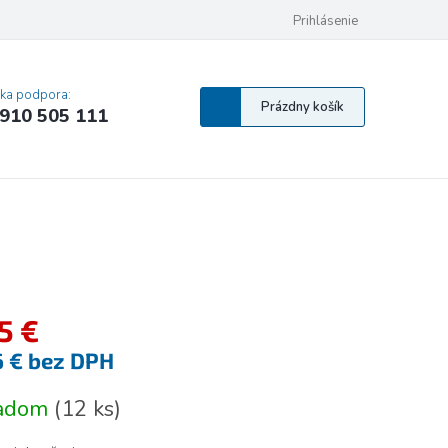
 osobných údajov
Pravidlá Cookies
Vyhlásenie o prístupnosti
Prihlásenie
MA
cka podpora:
Nákupný
Prázdny košík
910 505 111
košík
5 €
6 € bez DPH
tková
ladom
(
12 ks
)