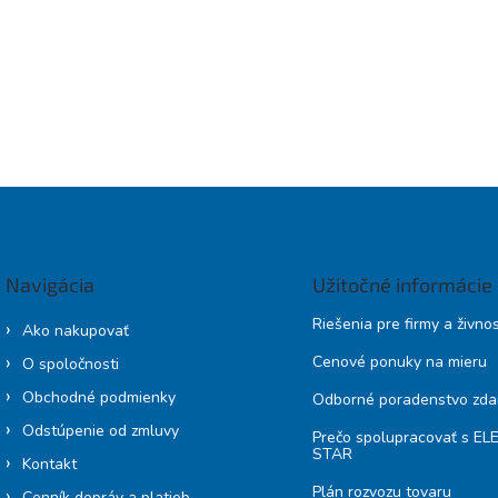
Navigácia
Užitočné informácie
Riešenia pre firmy a živno
Ako nakupovať
Cenové ponuky na mieru
O spoločnosti
Obchodné podmienky
Odborné poradenstvo zd
Odstúpenie od zmluvy
Prečo spolupracovať s E
STAR
Kontakt
Plán rozvozu tovaru
Cenník dopráv a platieb