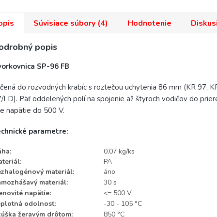
opis
Súvisiace súbory (4)
Hodnotenie
Diskus
odrobný popis
vorkovnica SP-96 FB
čená do rozvodných krabíc s roztečou uchytenia 86 mm (KR 97, K
/LD). Päť oddelených polí na spojenie až štyroch vodičov do prie
e napätie do 500 V.
echnické parametre:
áha:
0,07 kg/ks
teriál:
PA
zhalogénový materiál:
áno
mozhášavý materiál:
30 s
novité napätie:
<= 500 V
plotná odolnosť:
-30 - 105 °C
úška žeravým drôtom:
850 °C