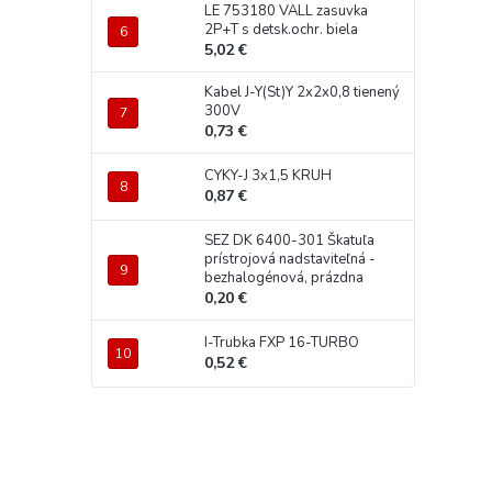
LE 753180 VALL zasuvka
2P+T s detsk.ochr. biela
5,02 €
Kabel J-Y(St)Y 2x2x0,8 tienený
300V
0,73 €
CYKY-J 3x1,5 KRUH
0,87 €
SEZ DK 6400-301 Škatuľa
prístrojová nadstaviteľná -
bezhalogénová, prázdna
0,20 €
I-Trubka FXP 16-TURBO
0,52 €