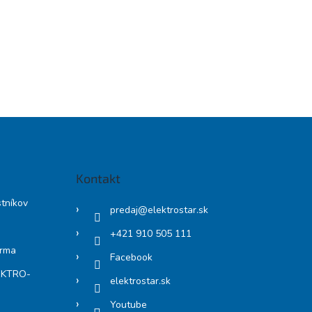
Kontakt
stníkov
predaj
@
elektrostar.sk
+421 910 505 111
arma
Facebook
LEKTRO-
elektrostar.sk
Youtube