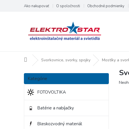
Prejsť
Ako nakupovať
O spoločnosti
Obchodné podmienky
na
obsah
Domov
Svorkovnice, svorky, spojky
Mostíky a svor
Sv
B
Preskočiť
o
Kategórie
kategórie
Priem
Neoh
č
hodno
n
FOTOVOLTIKA
produ
ý
je
p
0,0
Batérie a nabíjačky
a
z
5
n
hviezd
e
Bleskozvodný materiál
l