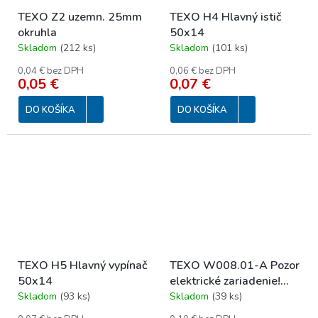
TEXO Z2 uzemn. 25mm
TEXO H4 Hlavný istič
okruhla
50x14
Skladom
(
212 ks
)
Skladom
(
101 ks
)
0,04 € bez DPH
0,06 € bez DPH
0,05 €
0,07 €
DO KOŠÍKA
DO KOŠÍKA
TEXO H5 Hlavný vypínač
TEXO W008.01-A Pozor
50x14
elektrické zariadenie!
32x65mm
Skladom
(
93 ks
)
Skladom
(
39 ks
)