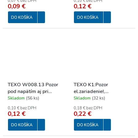
0,07 € bez DPH
0,10 € bez DPH
0,09 €
0,12 €
DO KOŠÍKA
DO KOŠÍKA
TEXO W008.13 Pozor
TEXO K1:Pozor
pod napätím aj pri
el.zariadenie!,
vypnutom vypínači
r.73x105mm
Skladom
(
56 ks
)
Skladom
(
32 ks
)
32x65
0,10 € bez DPH
0,18 € bez DPH
0,12 €
0,22 €
DO KOŠÍKA
DO KOŠÍKA