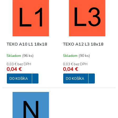
p
ý
r
p
o
i
d
s
u
p
k
r
t
o
o
TEXO A10 L1 18x18
TEXO A12 L3 18x18
d
v
u
Skladom
(
96 ks
)
Skladom
(
90 ks
)
k
t
0,03 € bez DPH
0,03 € bez DPH
o
0,04 €
0,04 €
v
DO KOŠÍKA
DO KOŠÍKA