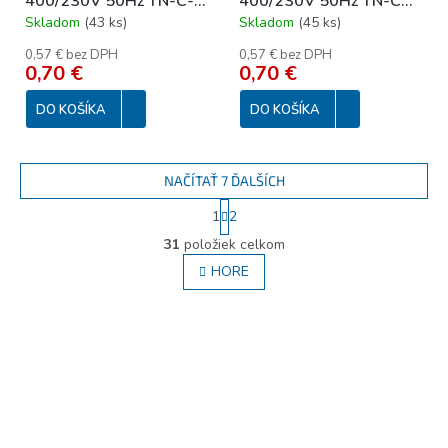
400/230V 50Hz TN-C-S
400/230V 50Hz TN-C
r.120x12mm
r.120x12mm
Skladom
(
43 ks
)
Skladom
(
45 ks
)
0,57 € bez DPH
0,57 € bez DPH
0,70 €
0,70 €
DO KOŠÍKA
DO KOŠÍKA
NAČÍTAŤ 7 ĎALŠÍCH
S
1
2
t
O
r
31
položiek celkom
v
á
l
HORE
n
á
k
d
o
v
a
a
c
n
i
i
e
e
p
r
v