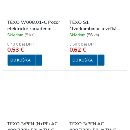
TEXO W008.01-C Pozor
TEXO S1
elektrické zariadenie!
štvorkombinácia veľká
185x131mm
90x120
Skladom
(
9 ks
)
Skladom
(
56 ks
)
0,43 € bez DPH
0,50 € bez DPH
0,53 €
0,62 €
DO KOŠÍKA
DO KOŠÍKA
TEXO 3/PEN (N+PE) AC
TEXO 3/PEN AC