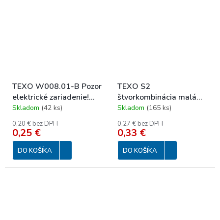
TEXO W008.01-B Pozor
TEXO S2
elektrické zariadenie!
štvorkombinácia malá
65x131mm
60x80mm
Skladom
(
42 ks
)
Skladom
(
165 ks
)
0,20 € bez DPH
0,27 € bez DPH
0,25 €
0,33 €
DO KOŠÍKA
DO KOŠÍKA