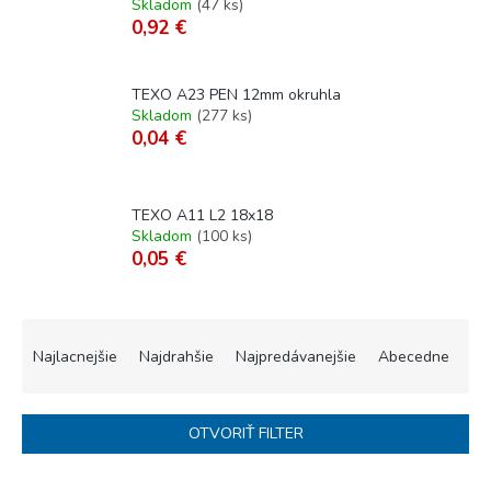
Skladom
(
47 ks
)
0,92 €
TEXO A23 PEN 12mm okruhla
Skladom
(
277 ks
)
0,04 €
TEXO A11 L2 18x18
Skladom
(
100 ks
)
0,05 €
R
a
Najlacnejšie
Najdrahšie
Najpredávanejšie
Abecedne
d
e
n
OTVORIŤ FILTER
i
e
V