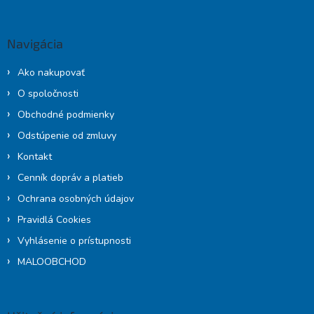
á
p
ä
Navigácia
t
i
Ako nakupovať
e
O spoločnosti
Obchodné podmienky
Odstúpenie od zmluvy
Kontakt
Cenník dopráv a platieb
Ochrana osobných údajov
Pravidlá Cookies
Vyhlásenie o prístupnosti
MALOOBCHOD