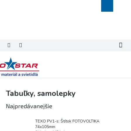
Prejsť
Nákupný
na
košík
obsah
Tabuľky, samolepky
Najpredávanejšie
TEXO PV1-s: Štítok FOTOVOLTIKA
74x105mm