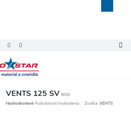
Prejsť
Nákupný
na
košík
obsah
VENTS 125 SV
8650
Priemerné
Neohodnotené
Podrobnosti hodnotenia
Značka:
VENTS
hodnotenie
produktu
je
0,0
z