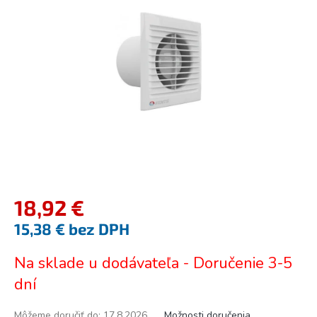
5
hviezdičiek.
18,92 €
15,38 € bez DPH
Jednotková
Na sklade u dodávateľa - Doručenie 3-5
cena:
dní
Môžeme doručiť do:
17.8.2026
Možnosti doručenia