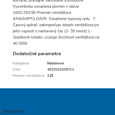
kuchyne, predajne, kancelárie a podobne.
Vysvetlivka označenia písmen v názve
100/125/150-Priemer ventilátora
S/MA/M/PF/LD/X/R- Označenie typovej rady T-
Časový spínač: zabezpečuje dobeh ventilátora po
jeho vypnutí o nastavený čas (2- 30 minút) L-
Guličkové ložisko: zvyšuje životnosť ventilátora na
40 000h
Dodatočné parametre
Kategória
:
Nástenné
EAN
:
4823016208712
Priemer ventilátora
:
125
Z
á
p
ä
Navigácia
t