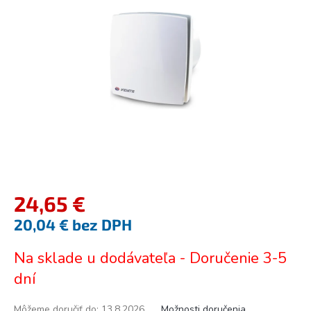
5
hviezdičiek.
24,65 €
20,04 € bez DPH
Jednotková
Na sklade u dodávateľa - Doručenie 3-5
cena:
dní
Môžeme doručiť do:
13.8.2026
Možnosti doručenia