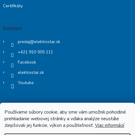
Certifikáty
Kontakt
predaj
@
elektrostar.sk
+421 910 505 111
Facebook
elektrostar.sk
Youtube
Používame súbory cookie, aby sme vám umožnili pohodlné
prehliadanie webovej stránky a vďaka analýze neustále
zlepšovali jej funkcie, výkon a použiteľnosť.
Viac informácií
Copyright 2026
Elektrostar.shop
. Všetky práva vyhradené.