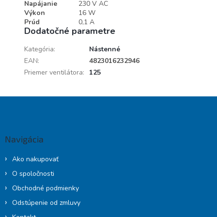
Napájanie
230 V AC
Výkon
16 W
Prúd
0,1 A
Dodatočné parametre
Kategória
:
Nástenné
EAN
:
4823016232946
Priemer ventilátora
:
125
Z
á
p
ä
Navigácia
t
i
Ako nakupovať
e
O spoločnosti
Obchodné podmienky
Odstúpenie od zmluvy