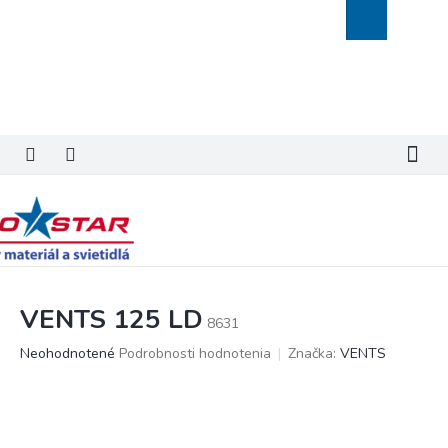
Prejsť
Nákupný
na
košík
obsah
VENTS 125 LD
8631
Priemerné
Neohodnotené
Podrobnosti hodnotenia
Značka:
VENTS
hodnotenie
produktu
je
0,0
z