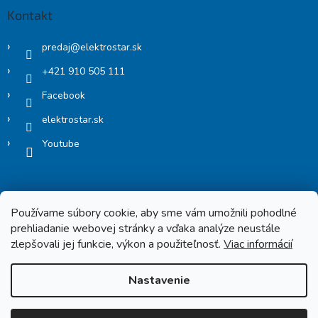
Kontakt
predaj
@
elektrostar.sk
+421 910 505 111
Facebook
elektrostar.sk
Youtube
Používame súbory cookie, aby sme vám umožnili pohodlné
prehliadanie webovej stránky a vďaka analýze neustále
zlepšovali jej funkcie, výkon a použiteľnosť.
Viac informácií
Copyright 2026
Elektrostar.shop
. Všetky práva vyhradené.
Nastavenie
Vytvoril Shoptet