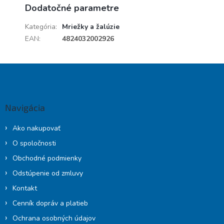
Dodatočné parametre
Kategória
:
Mriežky a žalúzie
EAN
:
4824032002926
Z
á
p
ä
Navigácia
t
i
Ako nakupovať
e
O spoločnosti
Obchodné podmienky
Odstúpenie od zmluvy
Kontakt
Cenník dopráv a platieb
Ochrana osobných údajov