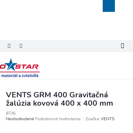
Prejsť
Nákupný
na
košík
obsah
VENTS GRM 400 Gravitačná
žalúzia kovová 400 x 400 mm
8736
Priemerné
Neohodnotené
Podrobnosti hodnotenia
Značka:
VENTS
hodnotenie
produktu