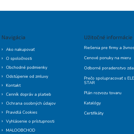
Navigácia
Užitočné informácie
Riešenia pre firmy a živno
Ako nakupovať
Cenové ponuky na mieru
O spoločnosti
Obchodné podmienky
Odborné poradenstvo zd
Odstúpenie od zmluvy
Prečo spolupracovať s E
STAR
Kontakt
Plán rozvozu tovaru
Cenník dopráv a platieb
Katalógy
Ochrana osobných údajov
Pravidlá Cookies
Certifikáty
Vyhlásenie o prístupnosti
MALOOBCHOD