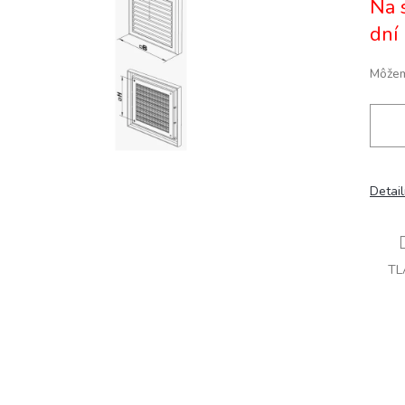
Na 
cena:
ičiek.
dní
Môžem
Detai
TL