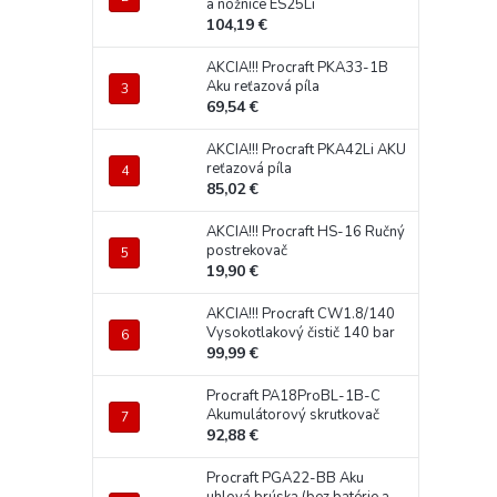
a nožnice ES25Li
104,19 €
AKCIA!!! Procraft PKA33-1B
Aku reťazová píla
69,54 €
AKCIA!!! Procraft PKA42Li AKU
reťazová píla
85,02 €
AKCIA!!! Procraft HS-16 Ručný
postrekovač
19,90 €
AKCIA!!! Procraft CW1.8/140
Vysokotlakový čistič 140 bar
99,99 €
Procraft PA18ProBL-1B-C
Akumulátorový skrutkovač
92,88 €
Procraft PGA22-BB Aku