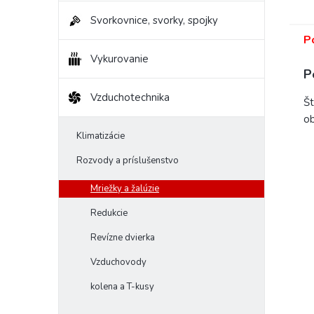
Svorkovnice, svorky, spojky
P
Vykurovanie
P
Vzduchotechnika
Št
ob
Klimatizácie
Rozvody a príslušenstvo
Mriežky a žalúzie
Redukcie
Revízne dvierka
Vzduchovody
kolena a T-kusy