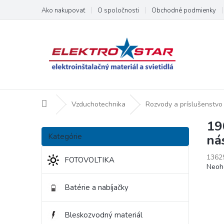
Prejsť
Ako nakupovať
O spoločnosti
Obchodné podmienky
na
obsah
Domov
Vzduchotechnika
Rozvody a príslušenstvo
19
B
Preskočiť
o
Kategórie
ná
kategórie
č
n
1362
FOTOVOLTIKA
Priem
Neoh
ý
hodno
p
produ
Batérie a nabíjačky
a
je
n
0,0
e
z
Bleskozvodný materiál
l
5