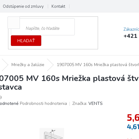
Odstúpenie od zmluvy
Kontakt
Cenník dopráv a platieb
Ochrana
Zákazní
+421 
HĽADAŤ
Mriežky a žalúzie
1907005 MV 160s Mriežka plastová štvor
07005 MV 160s Mriežka plastová št
stavca
9
erné
odnotené
Podrobnosti hodnotenia
Značka:
VENTS
tenie
5,
ktu
4,6
Jedno