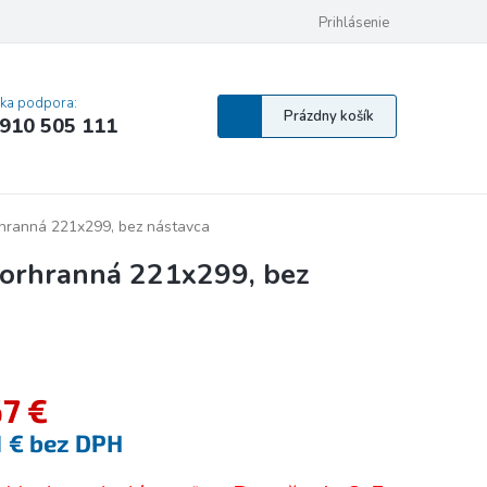
 osobných údajov
Pravidlá Cookies
Vyhlásenie o prístupnosti
Prihlásenie
MA
cka podpora:
Nákupný
Prázdny košík
910 505 111
košík
hranná 221x299, bez nástavca
vorhranná 221x299, bez
67 €
1 € bez DPH
tková