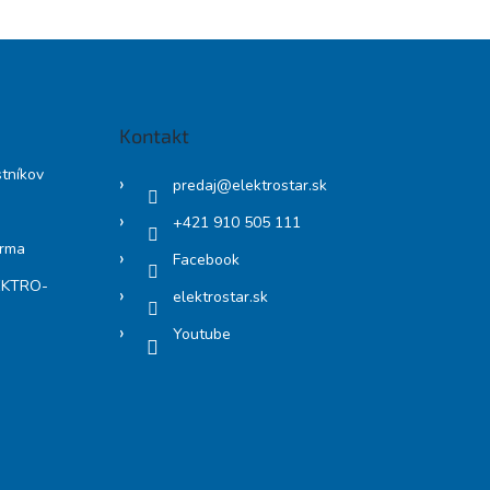
Kontakt
stníkov
predaj
@
elektrostar.sk
+421 910 505 111
arma
Facebook
LEKTRO-
elektrostar.sk
Youtube