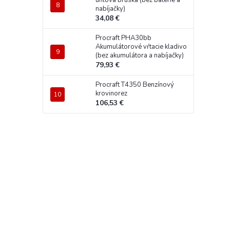
uhlová brúska (bez batérie a
nabíjačky)
34,08 €
Procraft PHA30bb
Akumulátorové vŕtacie kladivo
(bez akumulátora a nabíjačky)
79,93 €
Procraft T4350 Benzínový
krovinorez
106,53 €