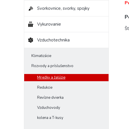
P
Svorkovnice, svorky, spojky
P
Vykurovanie
Št
Vzduchotechnika
Klimatizácie
Rozvody a príslušenstvo
Mriežky a žalúzie
Redukcie
Revízne dvierka
Vzduchovody
kolena a T-kusy