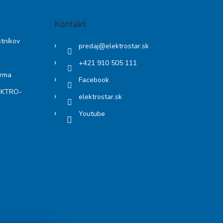
Kontakt
stníkov
predaj
@
elektrostar.sk
+421 910 505 111
arma
Facebook
LEKTRO-
elektrostar.sk
Youtube