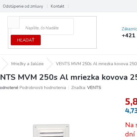
Odstúpenie od zmluvy
Kontakt
Cenník dopráv a platieb
Ochrana
Zákazní
+421 
HĽADAŤ
Mriežky a žalúzie
VENTS MVM 250s Al mriezka kovova 25
NTS MVM 250s Al mriezka kovova 
erné
odnotené
Podrobnosti hodnotenia
Značka:
VENTS
tenie
5,
ktu
4,7
Jedno
Na 
cena:
ičiek.
dní