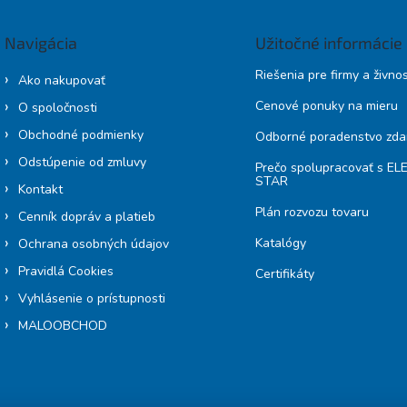
Navigácia
Užitočné informácie
Riešenia pre firmy a živno
Ako nakupovať
Cenové ponuky na mieru
O spoločnosti
Obchodné podmienky
Odborné poradenstvo zd
Odstúpenie od zmluvy
Prečo spolupracovať s E
STAR
Kontakt
Plán rozvozu tovaru
Cenník dopráv a platieb
Katalógy
Ochrana osobných údajov
Pravidlá Cookies
Certifikáty
Vyhlásenie o prístupnosti
MALOOBCHOD