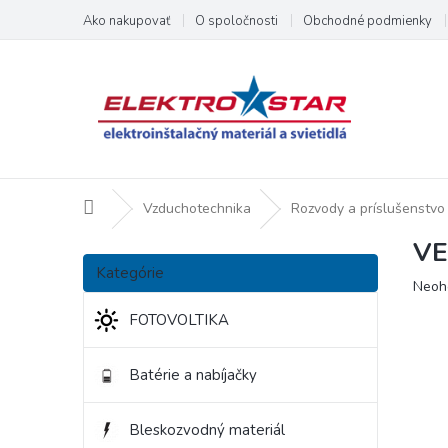
Prejsť
Ako nakupovať
O spoločnosti
Obchodné podmienky
na
obsah
Domov
Vzduchotechnika
Rozvody a príslušenstvo
VE
B
Preskočiť
o
Kategórie
kategórie
Priem
Neoh
č
hodno
n
FOTOVOLTIKA
produ
ý
je
p
0,0
Batérie a nabíjačky
a
z
5
n
hviezd
e
Bleskozvodný materiál
l