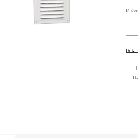
Môžem
Detai
TL