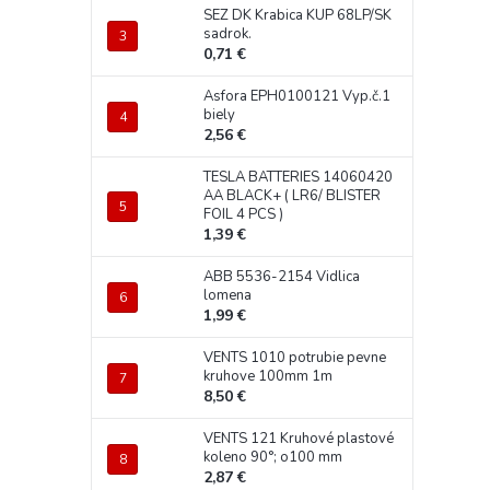
SEZ DK Krabica KUP 68LP/SK
sadrok.
0,71 €
Asfora EPH0100121 Vyp.č.1
biely
2,56 €
TESLA BATTERIES 14060420
AA BLACK+ ( LR6/ BLISTER
FOIL 4 PCS )
1,39 €
ABB 5536-2154 Vidlica
lomena
1,99 €
VENTS 1010 potrubie pevne
kruhove 100mm 1m
8,50 €
VENTS 121 Kruhové plastové
koleno 90°; o100 mm
2,87 €