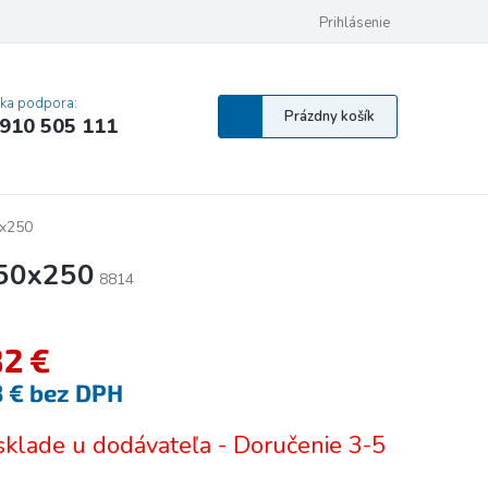
 osobných údajov
Pravidlá Cookies
Vyhlásenie o prístupnosti
Prihlásenie
MA
cka podpora:
Nákupný
Prázdny košík
910 505 111
košík
0x250
250x250
8814
82 €
3 € bez DPH
tková
sklade u dodávateľa - Doručenie 3-5