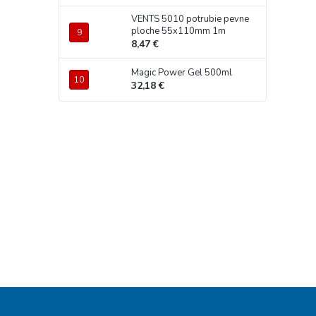
VENTS 5010 potrubie pevne
ploche 55x110mm 1m
8,47 €
Magic Power Gel 500ml
32,18 €
Z
á