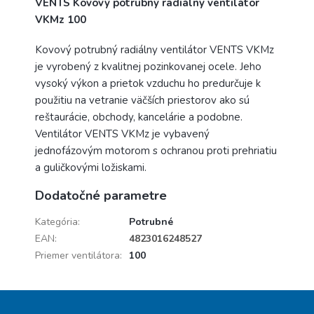
VENTS Kovový potrubný radiálny ventilátor
VKMz 100
Kovový potrubný radiálny ventilátor VENTS VKMz
je vyrobený z kvalitnej pozinkovanej ocele. Jeho
vysoký výkon a prietok vzduchu ho predurčuje k
použitiu na vetranie väčších priestorov ako sú
reštaurácie, obchody, kancelárie a podobne.
Ventilátor VENTS VKMz je vybavený
jednofázovým motorom s ochranou proti prehriatiu
a guličkovými ložiskami.
Dodatočné parametre
Kategória
:
Potrubné
EAN
:
4823016248527
Priemer ventilátora
:
100
Z
á