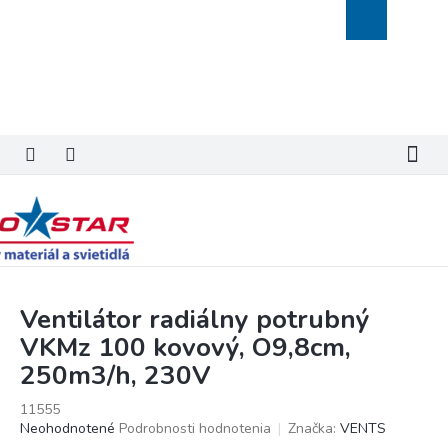
Prejsť
Nákupný
na
košík
obsah
Ventilátor radiálny potrubný
VKMz 100 kovový, O9,8cm,
250m3/h, 230V
11555
Priemerné
Neohodnotené
Podrobnosti hodnotenia
Značka:
VENTS
hodnotenie