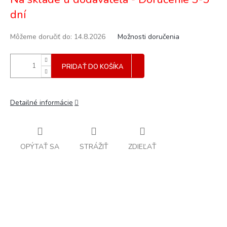
cena:
dní
Môžeme doručiť do:
14.8.2026
Možnosti doručenia
PRIDAŤ DO KOŠÍKA
Detailné informácie
OPÝTAŤ SA
STRÁŽIŤ
ZDIEĽAŤ