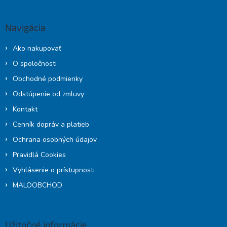
p
ä
Navigácia
t
i
Ako nakupovať
e
O spoločnosti
Obchodné podmienky
Odstúpenie od zmluvy
Kontakt
Cenník dopráv a platieb
Ochrana osobných údajov
Pravidlá Cookies
Vyhlásenie o prístupnosti
MALOOBCHOD
Užitočné informácie